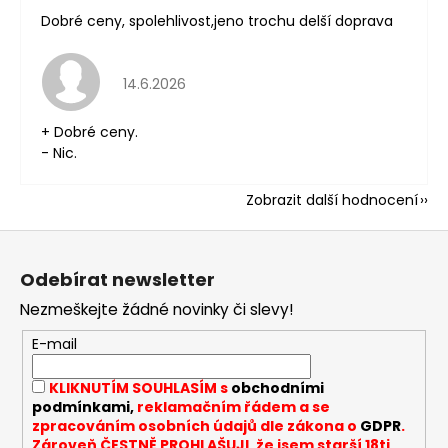
Dobré ceny, spolehlivost,jeno trochu delší doprava
Hodnocení obchodu je 5 z 5 hvězdiček.
14.6.2026
+ Dobré ceny.
- Nic.
Zobrazit další hodnocení
Z
á
Odebírat newsletter
p
Nezmeškejte žádné novinky či slevy!
a
t
E-mail
í
KLIKNUTÍM SOUHLASÍM s
obchodními
podmínkami,
reklamačním řádem a se
zpracováním osobních údajů dle zákona o
GDPR
.
Zároveň ČESTNĚ PROHLAŠUJI, že jsem starší 18ti