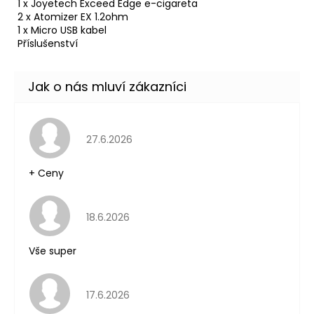
1 x Joyetech Exceed Edge e-cigareta
2 x Atomizer EX 1.2ohm
1 x Micro USB kabel
Příslušenství
Hodnocení obchodu je 5 z 5 hvězdiček.
27.6.2026
+ Ceny
Hodnocení obchodu je 5 z 5 hvězdiček.
18.6.2026
Vše super
Hodnocení obchodu je 5 z 5 hvězdiček.
17.6.2026