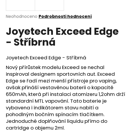
a
j
Průměrné
Neohodnoceno
Podrobnosti hodnocení
í
hodnocení
Joyetech Exceed Edge
produktu
t
je
?
- Stříbrná
0,0
z
5
hvězdiček.
Joyetech Exceed Edge - Stříbrná
Nový přírůstek modelu Exceed se nechal
HLEDAT
inspiroval designem sportovních aut. Exceed
Edge se řadí mezi menší přístroje pro
vaping
,
avšak přináší vestavěnou baterii o kapacitě
D
650mAh, která při instalaci atomizeru 1,2ohm drží
o
standardní
MTL
vapování. Tato
baterie
je
p
vybavena i indikátorem stavu nabití a
o
pohodlným bočním spínacím tlačítkem.
r
Jednoduché doplňování liquidu přímo do
u
cartridge
o objemu 2ml.