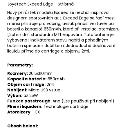
Joyetech Exceed Edge - Stříbrná
Nový přírůstek modelu Exceed se nechal inspiroval
designem sportovních aut. Exceed Edge se řadí mezi
menší přístroje pro
vaping
, avšak přináší vestavěnou
baterii o kapacitě 650mAh, která při instalaci atomizeru
1,2ohm drží standardní
MTL
vapování. Tato
baterie
je
vybavena i indikátorem stavu nabití a pohodlným
bočním spínacím tlačítkem. Jednoduché doplňování
liquidu přímo do
cartridge
o objemu 2ml.
Parametry:
Rozměry:
26,5x110mm
Kapacita baterie:
650mAh
Objem cartridge:
2ml
Nabíjení:
Micro USB vstup
Výkon:
až 25W
Funkce passtrough
: Ano (Lze používat při nabíjení)
Plnění liquidem:
Technologie cartridge
Atomizery
-
EX
Obsah balení: