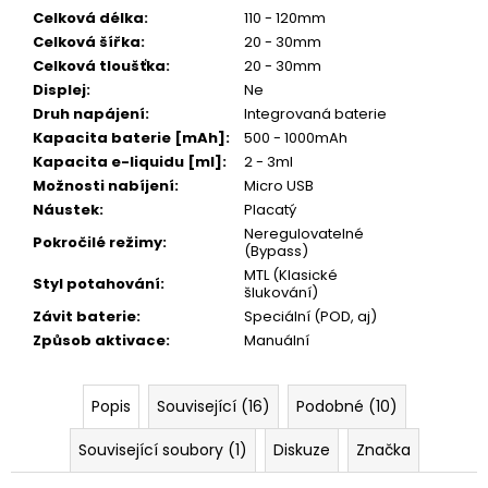
Celková délka
:
110 - 120mm
Celková šířka
:
20 - 30mm
Celková tloušťka
:
20 - 30mm
Displej
:
Ne
Druh napájení
:
Integrovaná baterie
Kapacita baterie [mAh]
:
500 - 1000mAh
Kapacita e-liquidu [ml]
:
2 - 3ml
Možnosti nabíjení
:
Micro USB
Náustek
:
Placatý
Neregulovatelné
Pokročilé režimy
:
(Bypass)
MTL (Klasické
Styl potahování
:
šlukování)
Závit baterie
:
Speciální (POD, aj)
Způsob aktivace
:
Manuální
Popis
Související (16)
Podobné (10)
Související soubory (1)
Diskuze
Značka