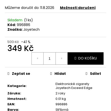
č
u
Můžeme doručit do:
11.8.2026
Možnosti doručení
j
e
Skladem
(1 ks)
m
Kód:
996886
e
Značka:
Joyetech
599 Kč
–41 %
ELF
349 Kč
BAR
600
Měrná
-
DO KOŠÍKU
cena:
20MG
-
WATERMELON
(VODNÍ
Zeptat se
Hlídat
Sdílet
MELOUN)
195
Elektronické cigarety
Kategorie
:
Kč
Joyetech Exceed Edge
Záruka
:
2 roky
Hmotnost
:
0.01 kg
EAN
:
996886
Barva
:
Stříbrná