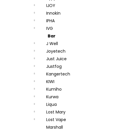
IJOY
Innokin
IPHA
IVG
Bar
J Well
Joyetech
Just Juice
Justfog
Kangertech
KIWI
Kumiho
Kurwa
Liqua
Lost Mary
Lost Vape
Marshall