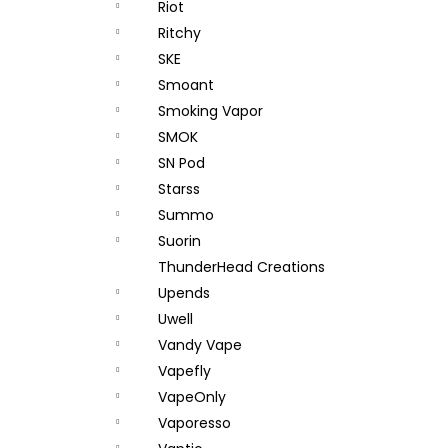
Riot
Ritchy
SKE
Smoant
Smoking Vapor
SMOK
SN Pod
Starss
Summo
Suorin
ThunderHead Creations
Upends
Uwell
Vandy Vape
Vapefly
VapeOnly
Vaporesso