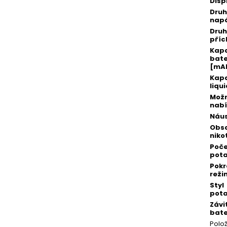
Disp
Druh
napá
Druh
příc
Kap
bate
[mA
Kapa
liqu
Možn
nabí
Náu
Obs
niko
Poč
pota
Pokr
reži
Styl
pot
Závi
bate
Polo