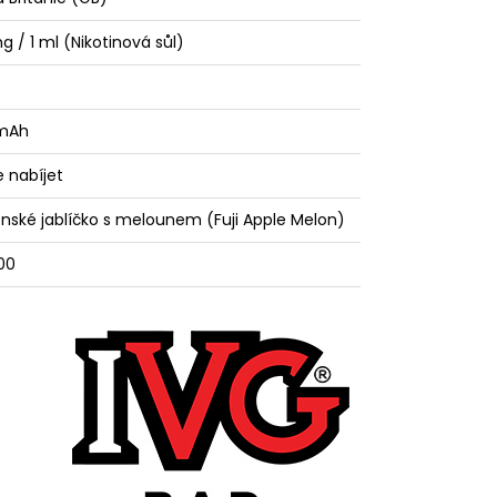
g / 1 ml (Nikotinová sůl)
mAh
e nabíjet
nské jablíčko s melounem (Fuji Apple Melon)
00