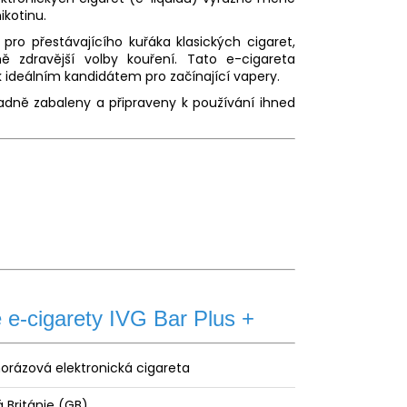
ikotinu.
ro přestávajícího kuřáka klasických cigaret,
ě zdravější volby kouření. Tato e-cigareta
k ideálním kandidátem pro začínající vapery.
ladně zabaleny a připraveny k používání ihned
 e-cigarety IVG Bar Plus +
orázová elektronická cigareta
á Británie (GB)