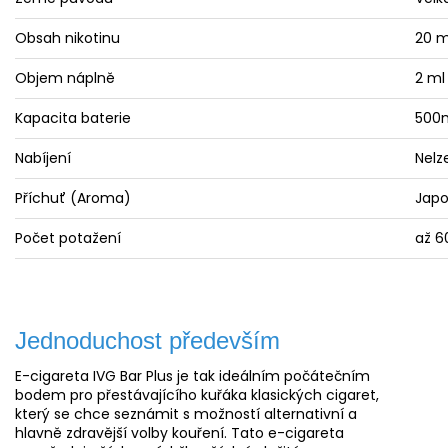
Obsah nikotinu
20 m
Objem náplně
2 ml
Kapacita baterie
500
Nabíjení
Nelz
Příchuť (
Aroma
)
Japo
Počet potažení
až 6
Jednoduchost především
E-cigareta IVG Bar Plus je tak ideálním počátečním
bodem pro přestávajícího kuřáka klasických cigaret,
který se chce seznámit s možností alternativní a
hlavně zdravější volby kouření. Tato e-cigareta