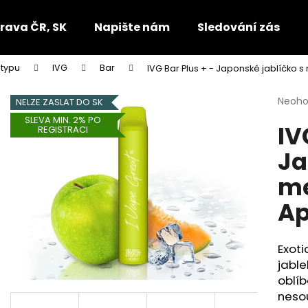
rava ČR, SK
Napište nám
Sledování zásilek
 typu
IVG
Bar
IVG Bar Plus + - Japonské jablíčko 
Co potřebujete najít?
Průmě
Neoh
NELZE ZASLAT DO SK
hodno
SLEVA MIN. 2% PO
IV
produ
HLEDAT
REGISTRACI
je
Ja
0,0
z
me
5
Doporučujeme
hvězdi
Ap
Exot
jable
oblíb
nesou