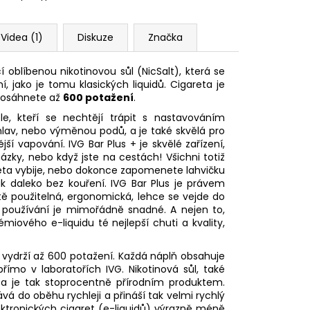
Videa (1)
Diskuze
Značka
í oblíbenou nikotinovou sůl (NicSalt), která se
, jako je tomu klasických liquidů. Cigareta je
 dosáhnete až
600 potažení
.
e, kteří se nechtějí trápit s nastavováním
hlav, nebo výměnou podů, a je také skvělá pro
ější vapování. IVG Bar Plus + je skvělé zařízení,
zky, nebo když jste na cestách! Všichni totiž
areta vybije, nebo dokonce zapomenete lahvičku
ak daleko bez kouření. IVG Bar Plus je právem
ě použitelná, ergonomická, lehce se vejde do
í používání je mimořádně snadné. A nejen to,
ového e-liquidu té nejlepší chuti a kvality,
vydrží až 600 potažení. Každá náplň obsahuje
přímo v laboratořích IVG. Nikotinová sůl, také
ů a je tak stoprocentně přírodním produktem.
á do oběhu rychleji a přináší tak velmi rychlý
ektronických cigaret (e-liquidů) výrazně méně