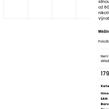
DEKANG DESERT SHIP 10ML 6MG
OXVA XLIM TOP 
silno
1,2OHM 2ML
až 6
155 Kč
Původně:
195 Kč
79 Kč
nikot
Výrob
Možno
Polož
Není
skla
17
Měr
cena
Kate
Hmo
EAN
:
Bar