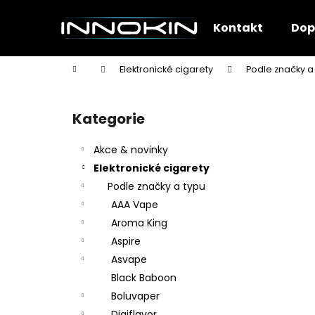
K
Přejít
na
o
Kontakt
Dop
obsah
Zpět
Zpět
š
do
do
í
Domů
Elektronické cigarety
Podle značky a
k
obchodu
obchodu
P
o
Kategorie
Přeskočit
s
kategorie
t
Akce & novinky
r
Elektronické cigarety
a
Podle značky a typu
n
AAA Vape
n
Aroma King
í
Aspire
p
Asvape
a
Black Baboon
n
Boluvaper
e
Digiflavor