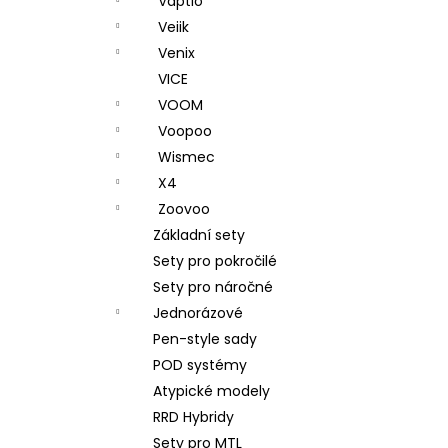
Vaptio
Veiik
Venix
VICE
VOOM
Voopoo
Wismec
X4
Zoovoo
Základní sety
Sety pro pokročilé
Sety pro náročné
Jednorázové
Pen-style sady
POD systémy
Atypické modely
RRD Hybridy
Sety pro MTL