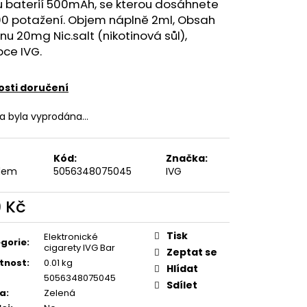
FILL SS POD CARTRIDGE
u baterií 500mAh, se kterou dosáhnete
00 potažení. Objem náplně 2ml, Obsah
inu 20mg Nic.salt (nikotinová sůl),
ce IVG.
sti doručení
ka byla vyprodána…
Kód:
Značka:
dem
5056348075045
IVG
9 Kč
ná
:
Tisk
Elektronické
gorie
:
cigarety IVG Bar
Zeptat se
tnost
:
0.01 kg
Hlídat
5056348075045
Sdílet
va
:
Zelená