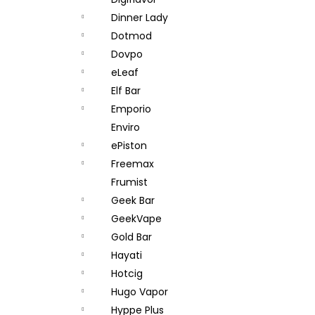
DEKANG DESERT SHIP 10ML 11MG
l
Dinner Lady
154 Kč
Původně:
195 Kč
Dotmod
Dovpo
eLeaf
Elf Bar
Emporio
Enviro
ePiston
Freemax
Frumist
Geek Bar
GeekVape
Gold Bar
Hayati
Hotcig
Hugo Vapor
Hyppe Plus