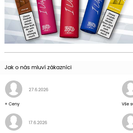
Hodnocení obchodu je 5 z 5 hvězdiček.
27.6.2026
+ Ceny
Vše s
Hodnocení obchodu je 5 z 5 hvězdiček.
17.6.2026