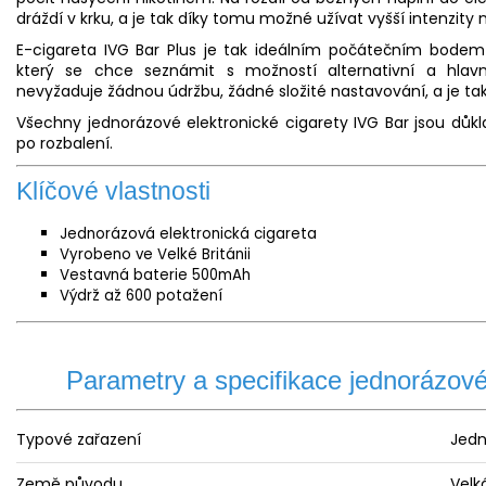
dráždí v krku, a je tak díky tomu možné užívat vyšší intenzity n
E-cigareta IVG Bar Plus je tak ideálním počátečním bodem p
který se chce seznámit s možností alternativní a hlavn
nevyžaduje žádnou údržbu, žádné složité nastavování, a je ta
Všechny jednorázové elektronické cigarety IVG Bar jsou důk
po rozbalení.
Klíčové vlastnosti
Jednorázová elektronická cigareta
Vyrobeno ve Velké Británii
Vestavná
baterie
500mAh
Výdrž až 600 potažení
Parametry a specifikace jednorázové
Typové zařazení
Jedn
Země původu
Velk