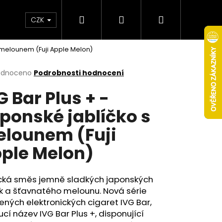
Hledat
Přihlášení
Nákupní
Obchodní podmínky
Věrnostní program
CZK
s melounem (Fuji Apple Melon)
košík
rné
odnoceno
Podrobnosti hodnocení
cení
G Bar Plus + -
ktu
ponské jablíčko s
lounem (Fuji
ček.
ple Melon)
ická směs jemně sladkých japonských
k a šťavnatého melounu. Nová série
Následující
ených elektronických cigaret IVG Bar,
cí název IVG Bar Plus +, disponující