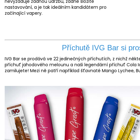
nevyžaduje žádnou údržbu, žádné složité
nastavování, a je tak ideálním kandidátem pro
začínající vapery.
Příchutě IVG Bar si pro
IVG Bar se prodává ve 22 jedinečných příchutích, z nichž někt
příchuť jahodového melounu a naši legendární příchuť Cola Ice, a
zamilujete! Mezi ně patří například šťavnaté Mango Lychee, B