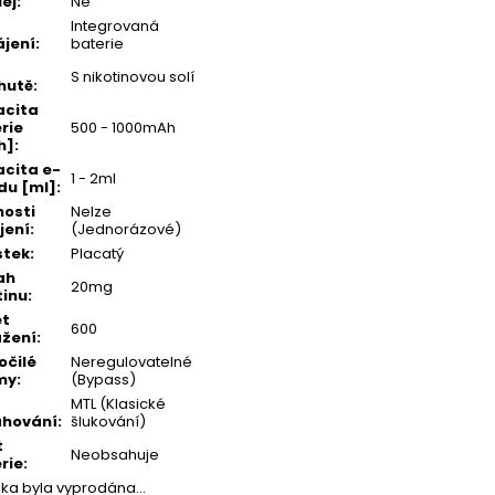
lej
:
Ne
Integrovaná
jení
:
baterie
S nikotinovou solí
hutě
:
acita
rie
500 - 1000mAh
h]
:
cita e-
1 - 2ml
idu [ml]
:
osti
Nelze
jení
:
(Jednorázové)
stek
:
Placatý
ah
20mg
tinu
:
et
600
žení
:
očilé
Neregulovatelné
my
:
(Bypass)
MTL (Klasické
ahování
:
šlukování)
t
Neobsahuje
rie
:
žka byla vyprodána…