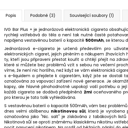
Popis
Podobné (3)
Související soubory (1)
IVG Bar Plus + je jednorázová elektronická cigareta obsahujíc
rychleji vstřebává do těla a není tak nutné časté potahovaní
napájena vestavěnou baterií o kapacitě
500mAh
, se kterou
Jednorázová e-cigareta je určená především pro uživatel
elektronických cigaret, jejich plněním a nákupem žhavících 
ty, kteří jsou připraveni přestat kouřit a chtějí přejít na zdrav
které si můžete bez problémů vzít s sebou na večerní prochá
víme, že není nic horšího, než když se vám elektronická cig
s e-liquidem a přejdete k cigaretám, když jste se dostali t
označována za vapovací zařízení nové generace. Je okamžit
kapsy, ale hlavně plnohodnotně uspokojí vaší potřebu a jej
každá cigareta se dodává předplněná
2ml
oceňovaného prémi
pro kterou je tato tolik vyhledávána.
S vestavěnou baterií o kapacitě 500mAh, vám bez problémů 
dnes velmi oblíbenou
nikotinovou sůl
, která je vyrobena 
označována jako "Nic. salt" je získávána z tabákových list
Nikotinová sůl se oproti známému klasickému nikotinu vstřebáv
pocit nasycení nikotinem. Na rozdíl od běžných náplní do el