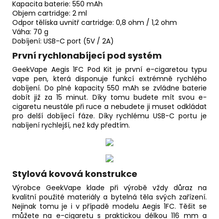
Kapacita baterie: 550 mAh
Objem cartridge: 2 ml
Odpor tělíska uvnitř cartridge: 0,8 ohm / 1,2 ohm
Váha: 70 g
Dobíjení: USB-C port (5V / 2A)
První rychlonabíjecí pod systém
GeekVape Aegis 1FC Pod Kit je první e-cigaretou typu
vape pen, která disponuje funkcí extrémně rychlého
dobíjení. Do plné kapacity 550 mAh se zvládne baterie
dobít již za 15 minut. Díky tomu budete mít svou e-
cigaretu neustále při ruce a nebudete ji muset odkládat
pro delší dobíjecí fáze. Díky rychlému USB-C portu je
nabíjení rychlejší, než kdy předtím.
Stylová kovová konstrukce
Výrobce GeekVape klade při výrobě vždy důraz na
kvalitní použité materiály a bytelná těla svých zařízení.
Nejinak tomu je i v případě modelu Aegis 1FC. Těšit se
můžete na e-cigaretu s praktickou délkou 116 mm a