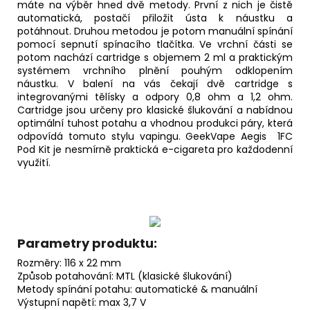
máte na výběr hned dvě metody. První z nich je čistě
automatická, postačí přiložit ústa k náustku a
potáhnout. Druhou metodou je potom manuální spínání
pomocí sepnutí spínacího tlačítka. Ve vrchní části se
potom nachází
cartridge
s objemem 2 ml a praktickým
systémem vrchního plnění pouhým odklopením
náustku. V balení na vás čekají dvě cartridge s
integrovanými tělísky a odpory 0,8 ohm a 1,2 ohm.
Cartridge jsou určeny pro klasické šlukování a nabídnou
optimální tuhost potahu a vhodnou produkci páry, která
odpovídá tomuto stylu vapingu. GeekVape Aegis 1FC
Pod Kit je nesmírně praktická e-cigareta pro každodenní
využití.
Parametry produktu:
Rozměry: 116 x 22 mm
Způsob potahování:
MTL
(klasické šlukování)
Metody spínání potahu: automatické & manuální
Výstupní napětí: max 3,7 V