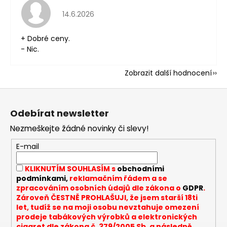
Hodnocení obchodu je 5 z 5 hvězdiček.
14.6.2026
+ Dobré ceny.
- Nic.
Zobrazit další hodnocení
Z
á
Odebírat newsletter
p
Nezmeškejte žádné novinky či slevy!
a
t
E-mail
í
KLIKNUTÍM SOUHLASÍM s
obchodními
podmínkami,
reklamačním řádem a se
zpracováním osobních údajů dle zákona o
GDPR
.
Zároveň ČESTNĚ PROHLAŠUJI, že jsem starší 18ti
let, tudíž se na moji osobu nevztahuje omezení
prodeje tabákových výrobků a elektronických
cigaret dle zákona č. 379/2005 Sb. a následně