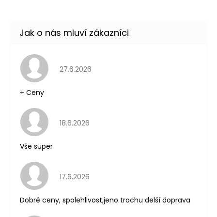
Hodnocení obchodu je 5 z 5 hvězdiček.
27.6.2026
+ Ceny
Hodnocení obchodu je 5 z 5 hvězdiček.
18.6.2026
Vše super
Hodnocení obchodu je 5 z 5 hvězdiček.
17.6.2026
Dobré ceny, spolehlivost,jeno trochu delší doprava