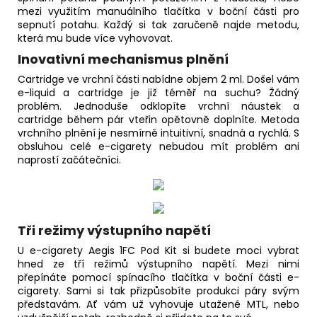
mezi využitím manuálního tlačítka v boční části pro
sepnutí potahu. Každý si tak zaručeně najde metodu,
která mu bude více vyhovovat.
Inovativní mechanismus plnění
Cartridge ve vrchní části nabídne objem 2 ml. Došel vám
e-liquid
a cartridge je již téměř na suchu? Žádný
problém. Jednoduše odklopíte vrchní
náustek
a
cartridge během pár vteřin opětovně doplníte. Metoda
vrchního plnění je nesmírně intuitivní, snadná a rychlá. S
obsluhou celé e-cigarety nebudou mít problém ani
naprostí začátečníci.
Tři režimy výstupního napětí
U e-cigarety Aegis 1FC Pod Kit si budete moci vybrat
hned ze tří režimů výstupního napětí. Mezi nimi
přepínáte pomocí spínacího tlačítka v boční části e-
cigarety. Sami si tak přizpůsobíte produkci páry svým
představám. Ať vám už vyhovuje utažené MTL, nebo