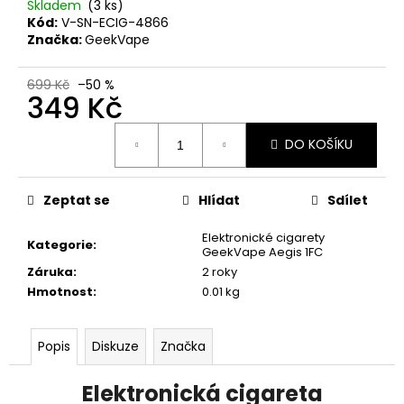
č
Skladem
(3 ks)
u
Kód:
V-SN-ECIG-4866
j
Značka:
GeekVape
e
m
699 Kč
–50 %
349 Kč
e
Měrná
DO KOŠÍKU
cena:
DEKANG
DAF
10ML
6MG
Zeptat se
Hlídat
Sdílet
156
Elektronické cigarety
Kč
Kategorie
:
GeekVape Aegis 1FC
Původně:
195
Záruka
:
2 roky
Kč
Hmotnost
:
0.01 kg
Popis
Diskuze
Značka
Elektronická cigareta