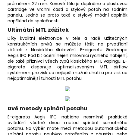
průměrem 22 mm. Kovové tělo je doplněno o plastovou
cartridge ve vrchní části a stylový potah na zadním
panelu. Jedná se proto také o stylový módní doplněk
například do společnosti.
Ultimátní MTL zážitek
Díky kvalitní elektronice v těle a řadě užitečných
konstrukčních prvků se můžete těšit na prvotřídní
zážitek z klasického šlukování. E-cigaretu GeekVape
Aegis 1FC Pod Kit ocení nejen milovníci rychlého nabíjení,
ale také příznivci všech typů klasického MTL vapingu. E-
cigareta disponuje optimalizovaným MTL
airflow
systémem pro zisk co nejlepší možné chuti a pro zisk co
nejoptimálnější tuhosti MTL potahu.
Dvě metody spínání potahu
E-cigareta Aegis 1FC nabídne nesmírně praktické
ovládání včetně dvou metod spínání samotného
potahu. Na výběr máte mezi metodou automatického
spínání potahu pouhým potažením z náustku, nebo