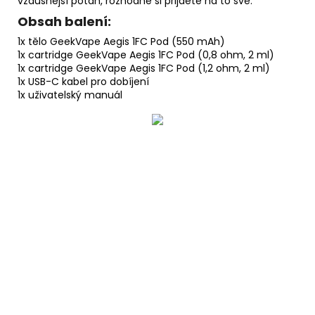
vzdušnější potah, rozhodně si přijdete na to své.
Obsah balení:
1x tělo GeekVape Aegis 1FC Pod (550 mAh)
1x cartridge GeekVape Aegis 1FC Pod (0,8 ohm, 2 ml)
1x cartridge GeekVape Aegis 1FC Pod (1,2 ohm, 2 ml)
1x USB-C kabel pro dobíjení
1x uživatelský manuál
Buďte první, kdo napíše příspěvek k této položce.
Pouze registrovaní uživatelé mohou vkládat příspěvky.
Prosím
přihlaste se
nebo se
registrujte
.