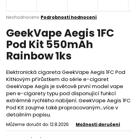
a
j
Průměrné
Neohodnoceno
Podrobnosti hodnocení
í
hodnocení
GeekVape Aegis 1FC
produktu
t
je
?
Pod Kit 550mAh
0,0
z
Rainbow 1ks
5
hvězdiček.
Elektronická cigareta GeekVape Aegis 1FC Pod
HLEDAT
KitNovým přírůstkem do série e-cigaret
GeekVape Aegis je světově první model vape
pen e-cigarety typu pod disponující funkcí
D
extrémně rychlého nabíjení. GeekVape Aegis 1FC
o
Pod Kit zaujme také propracovaným...více v
p
detailním popisu.
o
r
Můžeme doručit do:
12.8.2026
Možnosti doručení
u