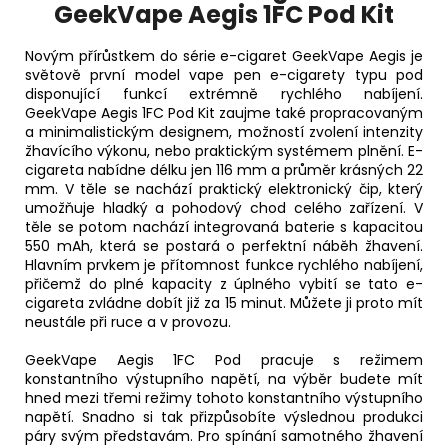
GeekVape Aegis 1FC Pod Kit
Novým přírůstkem do série e-cigaret GeekVape Aegis je
světově první model vape pen e-cigarety typu pod
disponující funkcí extrémně rychlého nabíjení.
GeekVape Aegis 1FC Pod Kit zaujme také propracovaným
a minimalistickým designem, možností zvolení intenzity
žhavícího výkonu, nebo praktickým systémem plnění. E-
cigareta nabídne délku jen 116 mm a průměr krásných 22
mm. V těle se nachází praktický elektronický čip, který
umožňuje hladký a pohodový chod celého zařízení. V
těle se potom nachází integrovaná
baterie
s kapacitou
550 mAh, která se postará o perfektní náběh žhavení.
Hlavním prvkem je přítomnost funkce rychlého nabíjení,
přičemž do plné kapacity z úplného vybití se tato e-
cigareta zvládne dobít již za 15 minut. Můžete ji proto mít
neustále při ruce a v provozu.
GeekVape Aegis 1FC Pod pracuje s režimem
konstantního výstupního napětí, na výběr budete mít
hned mezi třemi režimy tohoto konstantního výstupního
napětí. Snadno si tak přizpůsobíte výslednou produkci
páry svým představám. Pro spínání samotného žhavení