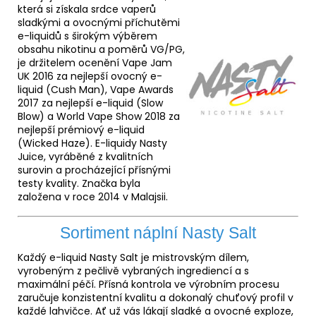
která si získala srdce vaperů
sladkými a ovocnými příchutěmi
e-liquidů s širokým výběrem
obsahu nikotinu a poměrů VG/PG,
je držitelem ocenění Vape Jam
UK 2016 za nejlepší ovocný e-
liquid
(Cush Man), Vape Awards
2017 za nejlepší e-liquid (Slow
Blow) a World Vape Show 2018 za
nejlepší prémiový e-liquid
(Wicked Haze). E-liquidy Nasty
Juice, vyráběné z kvalitních
surovin a procházející přísnými
testy kvality. Značka byla
založena v roce 2014 v Malajsii.
Sortiment náplní Nasty Salt
Každý e-liquid Nasty Salt je mistrovským dílem,
vyrobeným z pečlivě vybraných ingrediencí a s
maximální péčí. Přísná kontrola ve výrobním procesu
zaručuje konzistentní kvalitu a dokonalý chuťový profil v
každé lahvičce. Ať už vás lákají sladké a ovocné exploze,