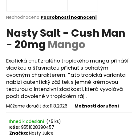
a
j
Průměrné
Neohodnoceno
Podrobnosti hodnocení
í
hodnocení
Nasty Salt - Cush Man
produktu
t
je
?
- 20mg
Mango
0,0
z
5
hvězdiček.
Exotická chuť zralého tropického manga přináší
sladkou a šťavnatou příchuť s bohatým
HLEDAT
ovocným charakterem. Tato tropická varianta
nabízí autentický zážitek s jemně krémovou
texturou a intenzivní sladkostí, která vyvolává
pocit dovolené v tropickém ráji.
D
o
Můžeme doručit do:
11.8.2026
Možnosti doručení
p
o
Ihned k odeslání
(>5 ks)
r
Kód:
9551028390457
u
Značka:
Nasty Juice