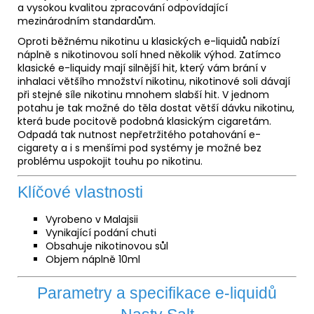
a vysokou kvalitou zpracování odpovídající
mezinárodním standardům.
Oproti běžnému nikotinu u klasických e-liquidů nabízí
náplně s nikotinovou solí hned několik výhod. Zatímco
klasické e-liquidy mají silnější hit, který vám brání v
inhalaci většího množství nikotinu, nikotinové soli dávají
při stejné síle nikotinu mnohem slabší hit. V jednom
potahu je tak možné do těla dostat větší dávku nikotinu,
která bude pocitově podobná klasickým cigaretám.
Odpadá tak nutnost nepřetržitého potahování e-
cigarety a i s menšími pod systémy je možné bez
problému uspokojit touhu po nikotinu.
Klíčové vlastnosti
Vyrobeno v Malajsii
Vynikající podání chuti
Obsahuje nikotinovou sůl
Objem náplně 10ml
Parametry a specifikace e-liquidů