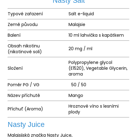
Nasty Salt
Typové zařazení
Salt
e-liquid
Země původu
Malajsie
Balení
10 ml lahvička s kapátkem
Obsah nikotinu
20 mg / ml
(nikotinové soli)
Polypropylene glycol
Složení
(E1520), Vegetable Glycerin,
aroma
Poměr
PG
/
VG
50 / 50
Název příchutě
Mango
Hroznové víno s lesními
Příchuť (Aroma)
plody
Nasty Juice
Malajsijská značka Nasty Juice,