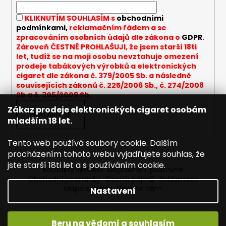
í
KLIKNUTÍM SOUHLASÍM s
obchodními
podmínkami,
reklamačním řádem a se
zpracováním osobních údajů dle zákona o
GDPR
.
Zároveň ČESTNĚ PROHLAŠUJI, že jsem starší 18ti
let, tudíž se na moji osobu nevztahuje omezení
prodeje tabákových výrobků a elektronických
cigaret dle zákona č. 379/2005 Sb. a následně
souvisejících zákonů č. 225/2006 Sb., č. 274/2008
Sb a č. 305/2009 Sb.
Zákaz prodeje elektronických cigaret osobám
PŘIHLÁSIT SE
mladším 18 let.
Tento web používá soubory cookie. Dalším
procházením tohoto webu vyjadřujete souhlas, že
jste starší 18ti let a s používáním cookie.
Kontakty INNOKIN
Dopravné / poštovné
Obchodní podmínky
Slovník pojmů
Reklamace
Mapa serveru
Napište nám
Nastavení
Beru na vědomí a souhlasím
Vytvořil Shoptet