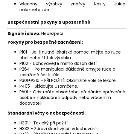
Všechny výrobky značky Nasty Juice
naleznete
zde
Bezpečnostní pokyny a upozornění!
Signální slovo:
Nebezpečí
Pokyny pro bezpečné zacházení:
P101 - Je-li nutná lékařská pomoc, mějte po ruce
obal nebo štítek výrobku.
P102 - Uchovávejte mimo dosah dětí
P264 - Po manipulaci důkladně omyjte ruce a
zasažené části těla.
P301+P310 - PŘI POŽITÍ: Okamžitě volejte lékaře.
P405 - Skladujte uzamčené.
P501 - Odstraňte obsah/obal předáním oprávněné
osobě k nakládání s odpady nebo vrácením
dodavateli.
Standardní věty o nebezpečnosti:
H301 - Toxický při požití.
H332 - Zdraví škodlivý při vdechování.