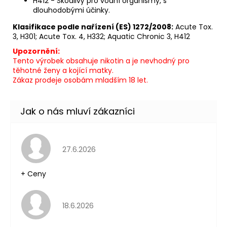
H412 - Škodlivý pro vodní organismy, s
dlouhodobými účinky.
Klasifikace podle nařízení (ES) 1272/2008:
Acute Tox.
3, H301; Acute Tox. 4, H332; Aquatic Chronic 3, H412
Upozornění:
Tento výrobek obsahuje nikotin a je nevhodný pro
těhotné ženy a kojící matky.
Zákaz prodeje osobám mladším 18 let.
Hodnocení obchodu je 5 z 5 hvězdiček.
27.6.2026
+ Ceny
Hodnocení obchodu je 5 z 5 hvězdiček.
18.6.2026