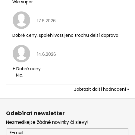
Vše super
Hodnocení obchodu je 5 z 5 hvězdiček.
17.6.2026
Dobré ceny, spolehlivost,jeno trochu delší doprava
Hodnocení obchodu je 5 z 5 hvězdiček.
14.6.2026
+ Dobré ceny.
- Nic.
Zobrazit další hodnocení
Z
á
Odebírat newsletter
p
Nezmeškejte žádné novinky či slevy!
a
t
E-mail