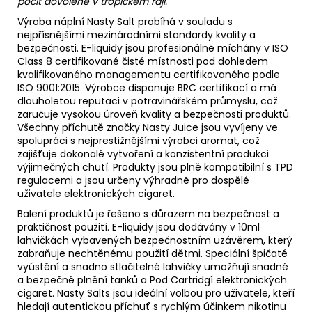
pocit dovolené v tropickém ráji."
Výroba náplní Nasty Salt probíhá v souladu s
nejpřísnějšími mezinárodními standardy kvality a
bezpečnosti. E-liquidy jsou profesionálně míchány v
ISO
Class 8 certifikované čisté místnosti pod dohledem
kvalifikovaného managementu certifikovaného podle
ISO 9001:2015. Výrobce disponuje BRC certifikací a má
dlouholetou reputaci v potravinářském průmyslu, což
zaručuje vysokou úroveň kvality a bezpečnosti produktů.
Všechny příchutě značky Nasty Juice jsou vyvíjeny ve
spolupráci s nejprestižnějšími výrobci aromat, což
zajišťuje dokonalé vytvoření a konzistentní produkci
výjimečných chutí. Produkty jsou plně kompatibilní s TPD
regulacemi a jsou určeny výhradně pro dospělé
uživatele elektronických cigaret.
Balení produktů je řešeno s důrazem na bezpečnost a
praktičnost použití. E-liquidy jsou dodávány v 10ml
lahvičkách vybavených bezpečnostním uzávěrem, který
zabraňuje nechtěnému použití dětmi. Speciální špičaté
vyústění a snadno stlačitelné lahvičky umožňují snadné
a bezpečné plnění tanků a Pod Cartridgí elektronických
cigaret. Nasty Salts jsou ideální volbou pro uživatele, kteří
hledají autentickou příchuť s rychlým účinkem nikotinu