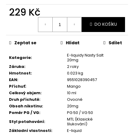
č
u
229 Kč
j
Měrná
e
DO KOŠÍKU
cena:
m
e
Zeptat se
Hlídat
Sdílet
DEKANG
E-liquidy Nasty Salt
DAF
Kategorie
:
20mg
10ML
6MG
Záruka
:
2 roky
Hmotnost
:
0.023 kg
156
Kč
EAN
:
9551028390457
Původně:
Příchuť
:
Mango
195
Celkový objem
:
10 ml
Kč
Druh příchutě
:
Ovocné
Obsah nikotinu
:
20mg
Poměr PG / VG
:
PG 50 / VG 50
MTL (Klasické
Styl potahování
:
šlukování)
Základní vlastnosti
:
E-liquid