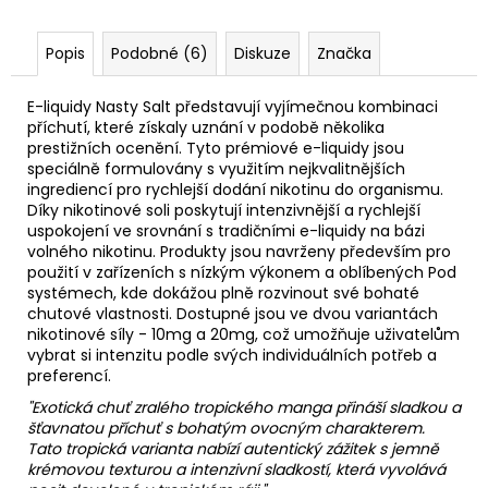
Popis
Podobné (6)
Diskuze
Značka
E-liquidy Nasty Salt představují vyjímečnou kombinaci
příchutí, které získaly uznání v podobě několika
prestižních ocenění. Tyto prémiové e-liquidy jsou
speciálně formulovány s využitím nejkvalitnějších
ingrediencí pro rychlejší dodání nikotinu do organismu.
Díky nikotinové soli poskytují intenzivnější a rychlejší
uspokojení ve srovnání s tradičními e-liquidy na bázi
volného nikotinu. Produkty jsou navrženy především pro
použití v zařízeních s nízkým výkonem a oblíbených Pod
systémech, kde dokážou plně rozvinout své bohaté
chutové vlastnosti. Dostupné jsou ve dvou variantách
nikotinové síly - 10mg a 20mg, což umožňuje uživatelům
vybrat si intenzitu podle svých individuálních potřeb a
preferencí.
"Exotická chuť zralého tropického manga přináší sladkou a
šťavnatou příchuť s bohatým ovocným charakterem.
Tato tropická varianta nabízí autentický zážitek s jemně
krémovou texturou a intenzivní sladkostí, která vyvolává