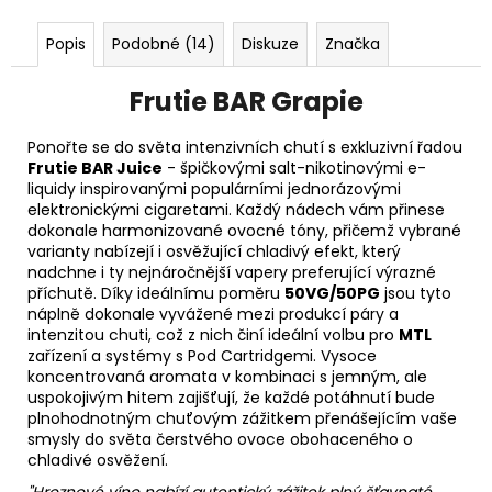
Popis
Podobné (14)
Diskuze
Značka
Frutie BAR Grapie
Ponořte se do světa intenzivních chutí s exkluzivní řadou
Frutie BAR Juice
- špičkovými salt-nikotinovými e-
liquidy inspirovanými populárními jednorázovými
elektronickými cigaretami. Každý nádech vám přinese
dokonale harmonizované ovocné tóny, přičemž vybrané
varianty nabízejí i osvěžující chladivý efekt, který
nadchne i ty nejnáročnější vapery preferující výrazné
příchutě. Díky ideálnímu poměru
50VG/50PG
jsou tyto
náplně dokonale vyvážené mezi produkcí páry a
intenzitou chuti, což z nich činí ideální volbu pro
MTL
zařízení a systémy s Pod Cartridgemi. Vysoce
koncentrovaná aromata v kombinaci s jemným, ale
uspokojivým hitem zajišťují, že každé potáhnutí bude
plnohodnotným chuťovým zážitkem přenášejícím vaše
smysly do světa čerstvého ovoce obohaceného o
chladivé osvěžení.