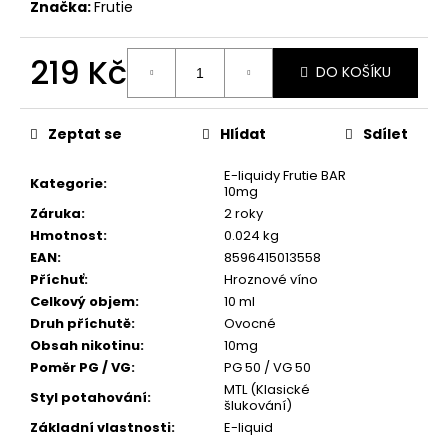
č
Značka:
Frutie
u
j
219 Kč
e
DO KOŠÍKU
m
Měrná
e
cena:
Zeptat se
Hlídat
Sdílet
ELF
E-liquidy Frutie BAR
Kategorie
:
BAR
10mg
600
Záruka
:
2 roky
-
Hmotnost
:
0.024 kg
20MG
-
EAN
:
8596415013558
WATERMELON
Příchuť
:
Hroznové víno
(VODNÍ
Celkový objem
:
10 ml
MELOUN)
Druh příchutě
:
Ovocné
195
Obsah nikotinu
:
10mg
Kč
Poměr PG / VG
:
PG 50 / VG 50
MTL (Klasické
Styl potahování
:
šlukování)
Základní vlastnosti
:
E-liquid