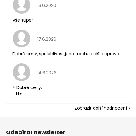
Hodnocení obchodu je 5 z 5 hvězdiček.
18.6.2026
Vše super
Hodnocení obchodu je 5 z 5 hvězdiček.
17.6.2026
Dobré ceny, spolehlivost,jeno trochu delší doprava
Hodnocení obchodu je 5 z 5 hvězdiček.
14.6.2026
+ Dobré ceny.
- Nic.
Zobrazit další hodnocení
Z
á
Odebírat newsletter