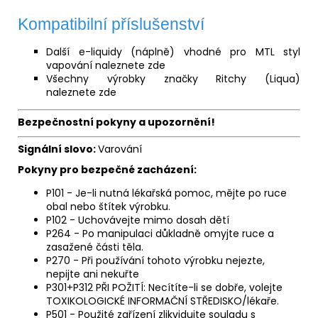
Kompatibilní příslušenství
Další e-liquidy (náplně) vhodné pro MTL styl
vapování naleznete
zde
Všechny výrobky značky Ritchy (Liqua)
naleznete
zde
Bezpečnostní pokyny a upozornění!
Signální slovo:
Varování
Pokyny pro bezpečné zacházení:
P101 - Je-li nutná lékařská pomoc, mějte po ruce
obal nebo štítek výrobku.
P102 - Uchovávejte mimo dosah dětí
P264 - Po manipulaci důkladně omyjte ruce a
zasažené části těla.
P270 - Při používání tohoto výrobku nejezte,
nepijte ani nekuřte
P301+P312 PŘI POŽITÍ: Necítíte-li se dobře, volejte
TOXIKOLOGICKÉ INFORMAČNÍ STŘEDISKO/lékaře.
P501 - Použité zařízení zlikvidujte souladu s