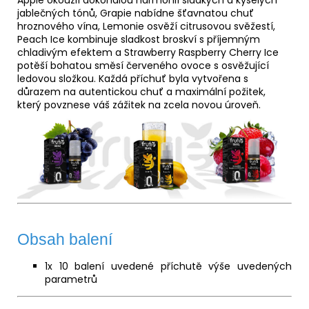
Apple okouzlí dokonalou harmonií sladkých a kyselých
jablečných tónů, Grapie nabídne šťavnatou chuť
hroznového vína, Lemonie osvěží citrusovou svěžestí,
Peach Ice kombinuje sladkost broskví s příjemným
chladivým efektem a Strawberry Raspberry Cherry Ice
potěší bohatou směsí červeného ovoce s osvěžující
ledovou složkou. Každá příchuť byla vytvořena s
důrazem na autentickou chuť a maximální požitek,
který povznese váš zážitek na zcela novou úroveň.
Obsah balení
1x 10 balení uvedené příchutě výše uvedených
parametrů