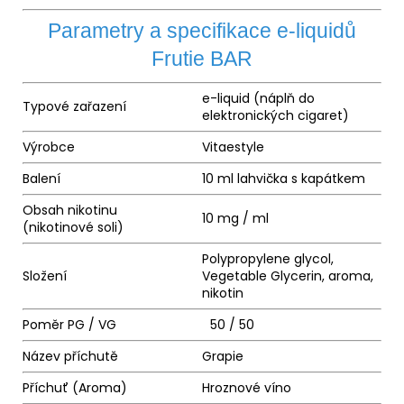
Parametry a specifikace e-liquidů
Frutie BAR
e-liquid
(náplň do
Typové zařazení
elektronických cigaret)
Výrobce
Vitaestyle
Balení
10 ml lahvička s kapátkem
Obsah nikotinu
10 mg / ml
(nikotinové soli)
Polypropylene glycol,
Složení
Vegetable Glycerin,
aroma
,
nikotin
Poměr
PG
/
VG
50 / 50
Název příchutě
Grapie
Příchuť (Aroma)
Hroznové víno