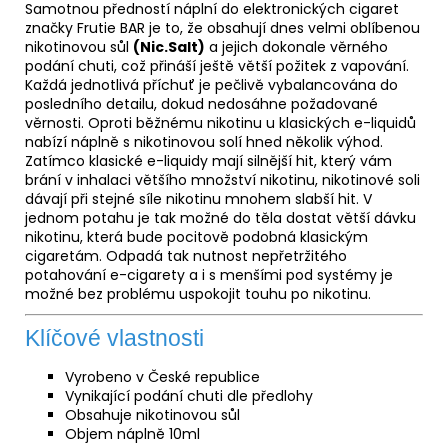
Samotnou předností náplní do elektronických cigaret
značky Frutie BAR je to, že obsahují dnes velmi oblíbenou
nikotinovou sůl
(Nic.Salt)
a jejich dokonale věrného
podání chuti, což přináší ještě větší požitek z vapování.
Každá jednotlivá příchuť je pečlivě vybalancována do
posledního detailu, dokud nedosáhne požadované
věrnosti. Oproti běžnému nikotinu u klasických e-liquidů
nabízí náplně s nikotinovou solí hned několik výhod.
Zatímco klasické e-liquidy mají silnější hit, který vám
brání v inhalaci většího množství nikotinu, nikotinové soli
dávají při stejné síle nikotinu mnohem slabší hit. V
jednom potahu je tak možné do těla dostat větší dávku
nikotinu, která bude pocitově podobná klasickým
cigaretám. Odpadá tak nutnost nepřetržitého
potahování e-cigarety a i s menšími pod systémy je
možné bez problému uspokojit touhu po nikotinu.
Klíčové vlastnosti
Vyrobeno v České republice
Vynikající podání chuti dle předlohy
Obsahuje nikotinovou sůl
Objem náplně 10ml