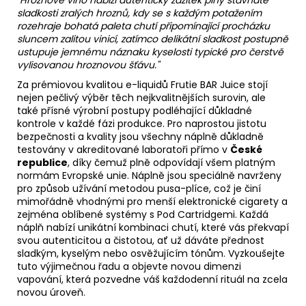
"Hroznové víno nabízí autentický zážitek plný šťavnaté
sladkosti zralých hroznů, kdy se s každým potažením
rozehraje bohatá paleta chutí připomínající procházku
sluncem zalitou vinicí, zatímco delikátní sladkost postupně
ustupuje jemnému náznaku kyselosti typické pro čerstvě
vylisovanou hroznovou šťávu."
Za prémiovou kvalitou e-liquidů Frutie BAR Juice stojí
nejen pečlivý výběr těch nejkvalitnějších surovin, ale
také přísné výrobní postupy podléhající důkladné
kontrole v každé fázi produkce. Pro naprostou jistotu
bezpečnosti a kvality jsou všechny náplně důkladně
testovány v akreditované laboratoři přímo v
České
republice
, díky čemuž plně odpovídají všem platným
normám Evropské unie. Náplně jsou speciálně navrženy
pro způsob užívání metodou
pusa-plíce
, což je činí
mimořádně vhodnými pro menší elektronické cigarety a
zejména oblíbené systémy s Pod Cartridgemi. Každá
náplň nabízí unikátní kombinaci chutí, které vás překvapí
svou autenticitou a čistotou, ať už dáváte přednost
sladkým, kyselým nebo osvěžujícím tónům. Vyzkoušejte
tuto výjimečnou řadu a objevte novou dimenzi
vapování, která pozvedne váš každodenní rituál na zcela
novou úroveň.