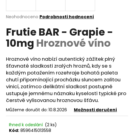
a
j
Průměrné
Neohodnoceno
Podrobnosti hodnocení
í
hodnocení
Frutie BAR - Grapie -
produktu
t
je
?
10mg
Hroznové víno
0,0
z
5
hvězdiček.
Hroznové víno nabízí autentický zážitek plný
šťavnaté sladkosti zralých hroznů, kdy se s
HLEDAT
každým potažením rozehraje bohatá paleta
chutí připomínající procházku sluncem zalitou
vinicí, zatímco delikátní sladkost postupně
ustupuje jemnému náznaku kyselosti typické pro
D
čerstvě vylisovanou hroznovou šťávu.
o
p
Můžeme doručit do:
10.8.2026
Možnosti doručení
o
r
Ihned k odeslání
(2 ks)
u
Kód:
8596415013558