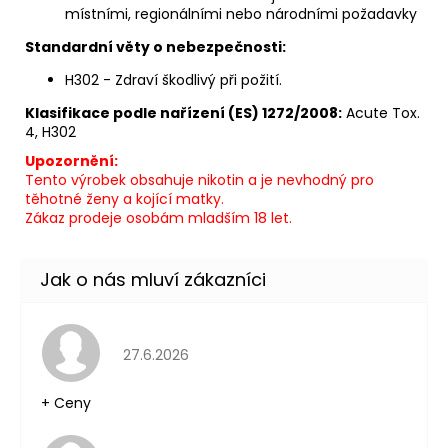
místními, regionálními nebo národními požadavky
Standardní věty o nebezpečnosti:
H302 - Zdraví škodlivý při požití.
Klasifikace podle nařízení (ES) 1272/2008:
Acute Tox.
4, H302
Upozornění:
Tento výrobek obsahuje nikotin a je nevhodný pro
těhotné ženy a kojící matky.
Zákaz prodeje osobám mladším 18 let.
Hodnocení obchodu je 5 z 5 hvězdiček.
27.6.2026
+ Ceny