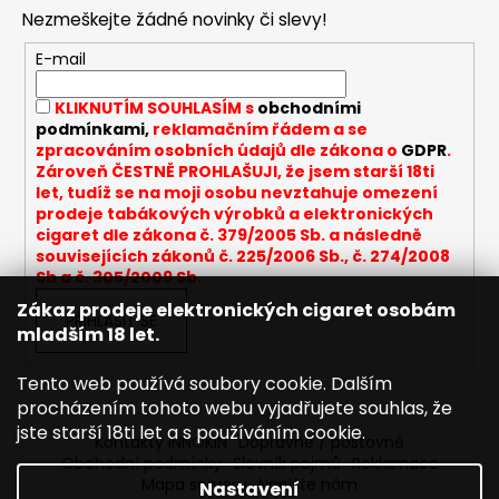
p
Nezmeškejte žádné novinky či slevy!
a
t
E-mail
í
KLIKNUTÍM SOUHLASÍM s
obchodními
podmínkami,
reklamačním řádem a se
zpracováním osobních údajů dle zákona o
GDPR
.
Zároveň ČESTNĚ PROHLAŠUJI, že jsem starší 18ti
let, tudíž se na moji osobu nevztahuje omezení
prodeje tabákových výrobků a elektronických
cigaret dle zákona č. 379/2005 Sb. a následně
souvisejících zákonů č. 225/2006 Sb., č. 274/2008
Sb a č. 305/2009 Sb.
Zákaz prodeje elektronických cigaret osobám
PŘIHLÁSIT SE
mladším 18 let.
Tento web používá soubory cookie. Dalším
procházením tohoto webu vyjadřujete souhlas, že
jste starší 18ti let a s používáním cookie.
Kontakty INNOKIN
Dopravné / poštovné
Obchodní podmínky
Slovník pojmů
Reklamace
Mapa serveru
Napište nám
Nastavení