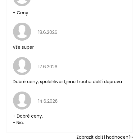
+ Ceny
Hodnocení obchodu je 5 z 5 hvězdiček.
18.6.2026
Vše super
Hodnocení obchodu je 5 z 5 hvězdiček.
17.6.2026
Dobré ceny, spolehlivost,jeno trochu delší doprava
Hodnocení obchodu je 5 z 5 hvězdiček.
14.6.2026
+ Dobré ceny.
- Nic.
Zobrazit další hodnocení