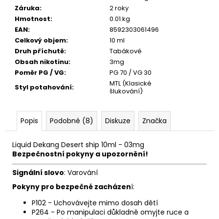
č
Záruka
:
2 roky
u
Hmotnost
:
0.01 kg
j
EAN
:
8592303061496
e
Celkový objem
:
10 ml
m
Druh příchutě
:
Tabákové
e
Obsah nikotinu
:
3mg
Poměr PG / VG
:
PG 70 / VG 30
ELF
MTL (Klasické
Styl potahování
:
šlukování)
BAR
ELFLIQ
-
SALT
Popis
Podobné (8)
Diskuze
Značka
E-
LIQUID
-
Liquid
Dekang Desert ship 10ml - 03mg
STRAWBERRY
Bezpečnostní pokyny a upozornění!
KIWI
-
Signální slovo
: Varování
10ML
-
Pokyny pro bezpečné zacházen
í:
10MG
P102 - Uchovávejte mimo dosah dětí
185
P264 - Po manipulaci důkladně omyjte ruce a
Kč