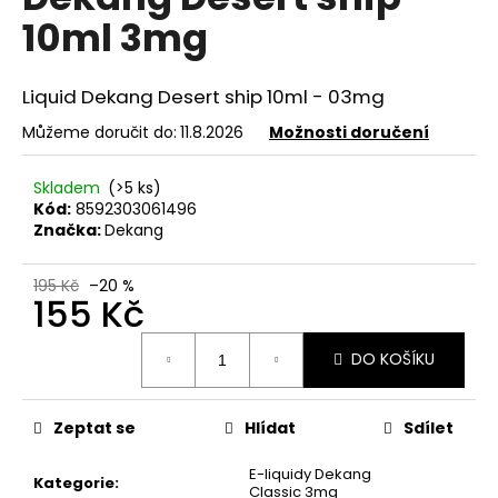
je
a
10ml 3mg
0,0
z
j
5
í
hvězdiček.
Liquid
Dekang Desert ship 10ml - 03mg
t
Můžeme doručit do:
11.8.2026
Možnosti doručení
?
Skladem
(>5 ks)
Kód:
8592303061496
Značka:
Dekang
HLEDAT
195 Kč
–20 %
155 Kč
Měrná
D
DO KOŠÍKU
cena:
o
p
o
Zeptat se
Hlídat
Sdílet
r
u
E-liquidy Dekang
Kategorie
:
Classic 3mg