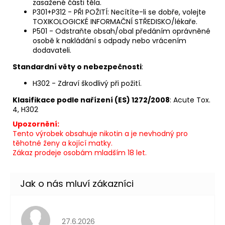
Původně:
zasažené části těla.
245
P301+P312 - PŘI POŽITÍ: Necítíte-li se dobře, volejte
Kč
TOXIKOLOGICKÉ INFORMAČNÍ STŘEDISKO/lékaře.
P501 - Odstraňte obsah/obal předáním oprávněné
osobě k nakládání s odpady nebo vrácením
dodavateli.
Standardní věty o nebezpečnosti
:
H302 - Zdraví škodlivý při požití.
Klasifikace podle nařízení (ES) 1272/2008
: Acute Tox.
4, H302
Upozornění:
Tento výrobek obsahuje nikotin a je nevhodný pro
těhotné ženy a kojící matky.
Zákaz prodeje osobám mladším 18 let.
Hodnocení obchodu je 5 z 5 hvězdiček.
27.6.2026