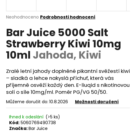
a
j
Průměrné
Neohodnoceno
Podrobnosti hodnocení
í
hodnocení
Bar Juice 5000 Salt
produktu
t
je
?
Strawberry Kiwi 10mg
0,0
z
10ml
Jahoda, Kiwi
5
hvězdiček.
Zralé letní jahody doplněné pikantní svěžestí kiwi
HLEDAT
– sladká a lehce nakyslá příchuť, která vás
příjemně osvěží každý den. E-liuqid s nikotinovou
solí o síle 10mg/ml. Poměr
PG
/
VG
50/50.
D
Můžeme doručit do:
10.8.2026
Možnosti doručení
o
p
o
Ihned k odeslání
(>5 ks)
r
Kód:
5060769490738
Značka:
Bar Juice
u