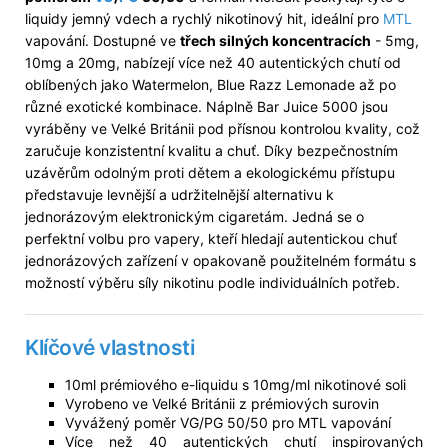
liquidy jemný vdech a rychlý nikotinový hit, ideální pro
MTL
vapování. Dostupné ve
třech silných koncentracích
- 5mg,
10mg a 20mg, nabízejí více než 40 autentických chutí od
oblíbených jako Watermelon, Blue Razz Lemonade až po
různé exotické kombinace. Náplně Bar Juice 5000 jsou
vyráběny ve Velké Británii pod přísnou kontrolou kvality, což
zaručuje konzistentní kvalitu a chuť. Díky bezpečnostním
uzávěrům odolným proti dětem a ekologickému přístupu
představuje levnější a udržitelnější alternativu k
jednorázovým elektronickým cigaretám. Jedná se o
perfektní volbu pro vapery, kteří hledají autentickou chuť
jednorázových zařízení v opakovaně použitelném formátu s
možností výběru síly nikotinu podle individuálních potřeb.
Klíčové vlastnosti
10ml prémiového e-liquidu s 10mg/ml nikotinové soli
Vyrobeno ve Velké Británii z prémiových surovin
Vyvážený poměr VG/PG 50/50 pro MTL vapování
Více než 40 autentických chutí inspirovaných