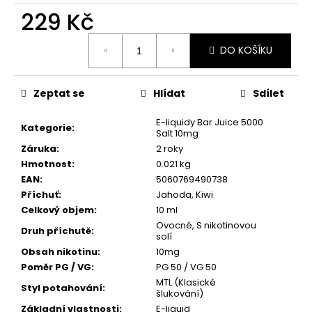
č
229 Kč
u
j
Měrná
e
DO KOŠÍKU
cena:
m
e
Zeptat se
Hlídat
Sdílet
ELF
E-liquidy Bar Juice 5000
Kategorie
:
BAR
Salt 10mg
600
Záruka
:
2 roky
-
Hmotnost
:
0.021 kg
20MG
-
EAN
:
5060769490738
PINEAPPLE
Příchuť
:
Jahoda, Kiwi
PEACH
Celkový objem
:
10 ml
MANGO
(ANANAS
Ovocné, S nikotinovou
Druh příchutě
:
solí
S
BROSKVÍ
Obsah nikotinu
:
10mg
A
Poměr PG / VG
:
PG 50 / VG 50
MANGEM)
MTL (Klasické
Styl potahování
:
139
šlukování)
Kč
Základní vlastnosti
:
E-liquid