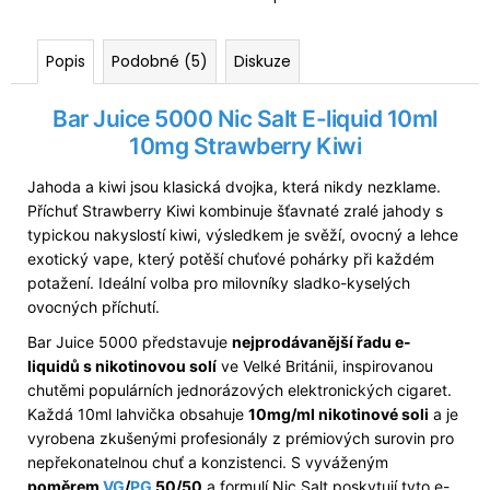
Popis
Podobné (5)
Diskuze
Bar Juice 5000 Nic Salt
E-liquid
10ml
10mg Strawberry Kiwi
Jahoda a kiwi jsou klasická dvojka, která nikdy nezklame.
Příchuť Strawberry Kiwi kombinuje šťavnaté zralé jahody s
typickou nakyslostí kiwi, výsledkem je svěží, ovocný a lehce
exotický vape, který potěší chuťové pohárky při každém
potažení. Ideální volba pro milovníky sladko-kyselých
ovocných příchutí.
Bar Juice 5000 představuje
nejprodávanější řadu e-
liquidů s nikotinovou solí
ve Velké Británii, inspirovanou
chutěmi populárních jednorázových elektronických cigaret.
Každá 10ml lahvička obsahuje
10mg/ml nikotinové soli
a je
vyrobena zkušenými profesionály z prémiových surovin pro
nepřekonatelnou chuť a konzistenci. S vyváženým
poměrem
VG
/
PG
50/50
a formulí Nic.Salt poskytují tyto e-