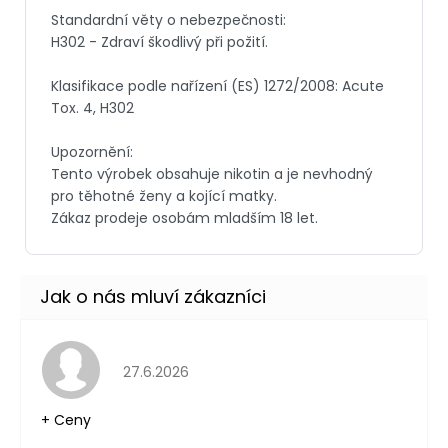
Hodnocení obchodu je 5 z 5 hvězdiček.
27.6.2026
+ Ceny