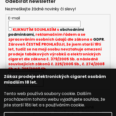
Odebírat newsletter
p
Nezmeškejte žádné novinky či slevy!
a
t
E-mail
í
KLIKNUTÍM SOUHLASÍM s
obchodními
podmínkami,
reklamačním řádem a se
zpracováním osobních údajů dle zákona o
GDPR
.
Zároveň ČESTNĚ PROHLAŠUJI, že jsem starší 18ti
let, tudíž se na moji osobu nevztahuje omezení
prodeje tabákových výrobků a elektronických
cigaret dle zákona č. 379/2005 Sb. a následně
souvisejících zákonů č. 225/2006 Sb., č. 274/2008
Sb a č. 305/2009 Sb.
Zákaz prodeje elektronických cigaret osobám
PŘIHLÁSIT SE
mladším 18 let.
Tento web používá soubory cookie. Dalším
procházením tohoto webu vyjadřujete souhlas, že
jste starší 18ti let a s používáním cookie.
Kontakty INNOKIN
Dopravné / poštovné
Obchodní podmínky
Slovník pojmů
Reklamace