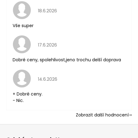
Hodnocení obchodu je 5 z 5 hvězdiček.
18.6.2026
Vše super
Hodnocení obchodu je 5 z 5 hvězdiček.
17.6.2026
Dobré ceny, spolehlivost,jeno trochu delší doprava
Hodnocení obchodu je 5 z 5 hvězdiček.
14.6.2026
+ Dobré ceny.
- Nic.
Zobrazit další hodnocení
Z
á