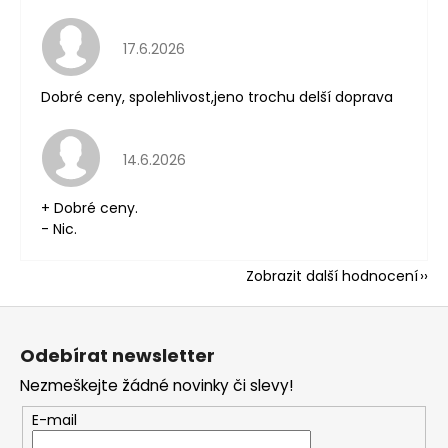
Hodnocení obchodu je 5 z 5 hvězdiček.
17.6.2026
Dobré ceny, spolehlivost,jeno trochu delší doprava
Hodnocení obchodu je 5 z 5 hvězdiček.
14.6.2026
+ Dobré ceny.
- Nic.
Zobrazit další hodnocení
Z
á
Odebírat newsletter
p
Nezmeškejte žádné novinky či slevy!
a
t
E-mail