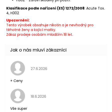
Klasifikace podle nařízení (ES) 1272/2008
: Acute Tox.
4, H302
Upozornění:
Tento výrobek obsahuje nikotin a je nevhodný pro
těhotné ženy a kojící matky.
Zákaz prodeje osobám mladším 18 let.
Hodnocení obchodu je 5 z 5 hvězdiček.
27.6.2026
+ Ceny
Hodnocení obchodu je 5 z 5 hvězdiček.
18.6.2026
Vše super