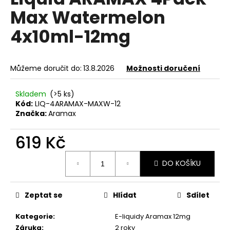
je
a
Max Watermelon
0,0
z
j
4x10ml-12mg
5
í
hvězdiček.
t
?
Můžeme doručit do:
13.8.2026
Možnosti doručení
Skladem
(>5 ks)
Kód:
LIQ-4ARAMAX-MAXW-12
Značka:
Aramax
HLEDAT
619 Kč
Měrná
D
DO KOŠÍKU
cena:
o
p
Zeptat se
Hlídat
Sdílet
o
r
Kategorie
:
E-liquidy Aramax 12mg
u
Záruka
:
2 roky