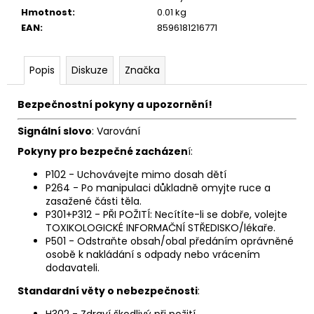
č
Hmotnost
:
0.01 kg
u
EAN
:
8596181216771
j
e
m
Popis
Diskuze
Značka
e
Bezpečnostní pokyny a upozornění!
ELF
Signální slovo
: Varování
BAR
600
Pokyny pro bezpečné zacházen
í:
-
20MG
P102 - Uchovávejte mimo dosah dětí
-
P264 - Po manipulaci důkladně omyjte ruce a
CHERRY
zasažené části těla.
(TŘEŠEŇ)
P301+P312 - PŘI POŽITÍ: Necítíte-li se dobře, volejte
145
TOXIKOLOGICKÉ INFORMAČNÍ STŘEDISKO/lékaře.
Kč
P501 - Odstraňte obsah/obal předáním oprávněné
osobě k nakládání s odpady nebo vrácením
dodavateli.
Standardní věty o nebezpečnosti
:
H302 - Zdraví škodlivý při požití.