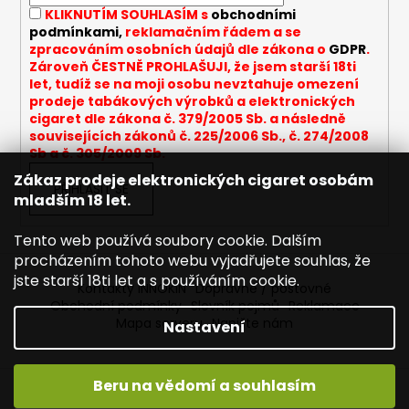
í
KLIKNUTÍM SOUHLASÍM s
obchodními
podmínkami,
reklamačním řádem a se
zpracováním osobních údajů dle zákona o
GDPR
.
Zároveň ČESTNĚ PROHLAŠUJI, že jsem starší 18ti
let, tudíž se na moji osobu nevztahuje omezení
prodeje tabákových výrobků a elektronických
cigaret dle zákona č. 379/2005 Sb. a následně
souvisejících zákonů č. 225/2006 Sb., č. 274/2008
Sb a č. 305/2009 Sb.
Zákaz prodeje elektronických cigaret osobám
PŘIHLÁSIT SE
mladším 18 let.
Tento web používá soubory cookie. Dalším
procházením tohoto webu vyjadřujete souhlas, že
jste starší 18ti let a s používáním cookie.
Kontakty INNOKIN
Dopravné / poštovné
Obchodní podmínky
Slovník pojmů
Reklamace
Mapa serveru
Napište nám
Nastavení
Beru na vědomí a souhlasím
Vytvořil Shoptet
Vítejte ve světě INNOKIN. Nabízíme Vám to nejlepší ze světa