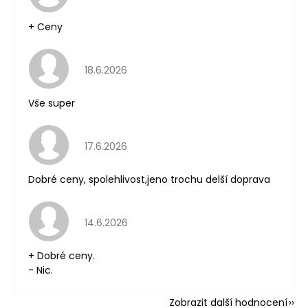
+ Ceny
Hodnocení obchodu je 5 z 5 hvězdiček.
18.6.2026
Vše super
Hodnocení obchodu je 5 z 5 hvězdiček.
17.6.2026
Dobré ceny, spolehlivost,jeno trochu delší doprava
Hodnocení obchodu je 5 z 5 hvězdiček.
14.6.2026
+ Dobré ceny.
- Nic.
Zobrazit další hodnocení