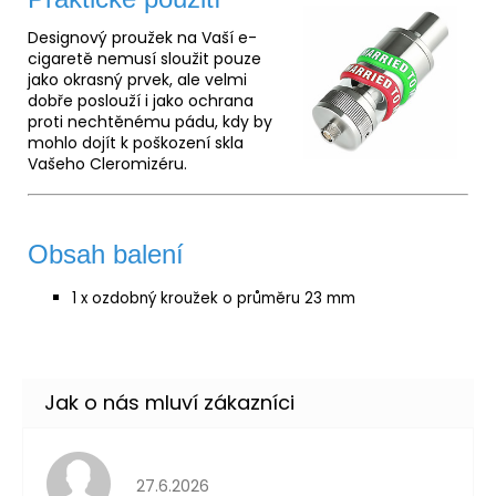
Designový proužek na Vaší e-
cigaretě nemusí sloužit pouze
jako okrasný prvek, ale velmi
dobře poslouží i jako ochrana
proti nechtěnému pádu, kdy by
mohlo dojít k poškození skla
Vašeho Cleromizéru.
Obsah balení
1 x ozdobný kroužek o průměru 23 mm
Hodnocení obchodu je 5 z 5 hvězdiček.
27.6.2026