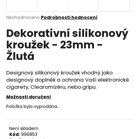
a
j
Průměrné
Neohodnoceno
Podrobnosti hodnocení
í
hodnocení
Dekorativní silikonový
produktu
t
je
?
kroužek - 23mm -
0,0
z
Žlutá
5
hvězdiček.
Designový silikonový kroužek vhodný jako
HLEDAT
designový doplněk a ochrana Vaší elektronické
cigarety, Clearomizéru, nebo gripu.
Možnosti doručení
D
o
Položka byla vyprodána…
p
o
r
Není skladem
u
Kód:
996853