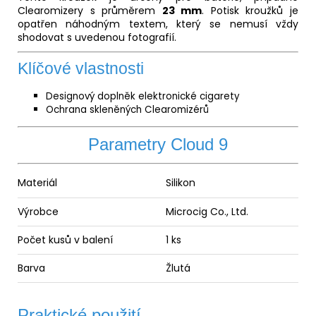
Původně:
Clearomizery s průměrem
23 mm
. Potisk kroužků je
245
opatřen náhodným textem, který se nemusí vždy
Kč
shodovat s uvedenou fotografií.
Klíčové vlastnosti
Designový doplněk elektronické cigarety
Ochrana skleněných Clearomizérů
Parametry Cloud 9
Materiál
Silikon
Výrobce
Microcig Co., Ltd.
Počet kusů v balení
1 ks
Barva
Žlutá
Praktické použití