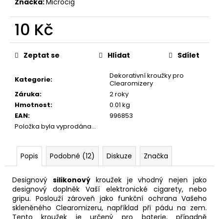
č
Značka:
Microcig
u
j
10 Kč
e
Měrná
m
cena:
e
Zeptat se
Hlídat
Sdílet
Dekorativní kroužky pro
Kategorie
:
ELF
Clearomizery
BAR
Záruka
:
2 roky
ELFLIQ
Hmotnost
:
0.01 kg
-
EAN
:
996853
SALT
E-
Položka byla vyprodána…
LIQUID
-
STRAWBERRY
Popis
Podobné (12)
Diskuze
Značka
KIWI
-
10ML
Designový
silikonový
kroužek je vhodný nejen jako
-
designový doplněk Vaší elektronické cigarety, nebo
10MG
gripu. Poslouží zároveň jako funkční ochrana Vašeho
197
skleněného Clearomizeru, například při pádu na zem.
Kč
Tento kroužek je určený pro
baterie
, případně