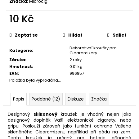
č
Značka:
Microcig
u
j
10 Kč
e
Měrná
m
cena:
e
Zeptat se
Hlídat
Sdílet
Dekorativní kroužky pro
Kategorie
:
ELF
Clearomizery
BAR
Záruka
:
2 roky
600
Hmotnost
:
0.01 kg
-
EAN
:
996857
20MG
-
Položka byla vyprodána…
WATERMELON
(VODNÍ
MELOUN)
Popis
Podobné (12)
Diskuze
Značka
195
Kč
Designový
silikonový
kroužek je vhodný nejen jako
designový doplněk Vaší elektronické cigarety, nebo
gripu. Poslouží zároveň jako funkční ochrana Vašeho
skleněného Clearomizeru, například při pádu na zem.
Tento kroužek je určený pro
baterie
, případně