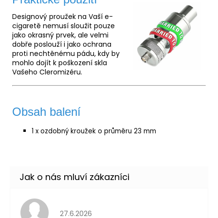
Designový proužek na Vaší e-
cigaretě nemusí sloužit pouze
jako okrasný prvek, ale velmi
dobře poslouží i jako ochrana
proti nechtěnému pádu, kdy by
mohlo dojít k poškození skla
Vašeho Cleromizéru.
Obsah balení
1 x ozdobný kroužek o průměru 23 mm
Hodnocení obchodu je 5 z 5 hvězdiček.
27.6.2026