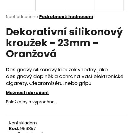
a
j
Průměrné
Neohodnoceno
Podrobnosti hodnocení
í
hodnocení
Dekorativní silikonový
produktu
t
je
?
kroužek - 23mm -
0,0
z
Oranžová
5
hvězdiček.
Designový silikonový kroužek vhodný jako
HLEDAT
designový doplněk a ochrana Vaší elektronické
cigarety, Clearomizéru, nebo gripu.
Možnosti doručení
D
o
Položka byla vyprodána…
p
o
r
Není skladem
u
Kód:
996857