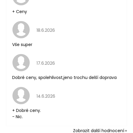
+ Ceny
Hodnocení obchodu je 5 z 5 hvězdiček.
18.6.2026
Vše super
Hodnocení obchodu je 5 z 5 hvězdiček.
17.6.2026
Dobré ceny, spolehlivost,jeno trochu delší doprava
Hodnocení obchodu je 5 z 5 hvězdiček.
14.6.2026
+ Dobré ceny.
- Nic.
Zobrazit další hodnocení