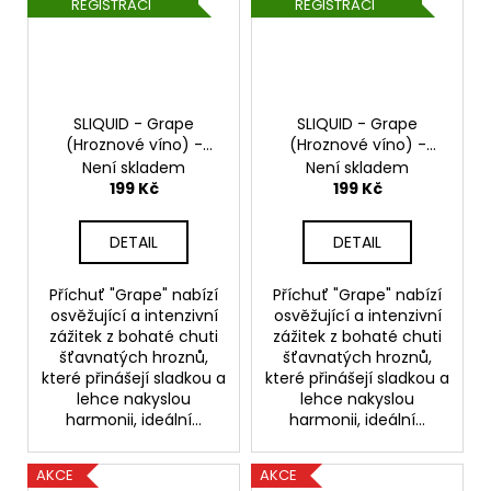
REGISTRACI
REGISTRACI
SLIQUID - Grape
SLIQUID - Grape
(Hroznové víno) -
(Hroznové víno) -
20mg
Salt e-liquid
10mg
Salt e-liquid
Není skladem
Není skladem
199 Kč
199 Kč
DETAIL
DETAIL
Příchuť "Grape" nabízí
Příchuť "Grape" nabízí
osvěžující a intenzivní
osvěžující a intenzivní
zážitek z bohaté chuti
zážitek z bohaté chuti
šťavnatých hroznů,
šťavnatých hroznů,
které přinášejí sladkou a
které přinášejí sladkou a
lehce nakyslou
lehce nakyslou
harmonii, ideální...
harmonii, ideální...
AKCE
AKCE