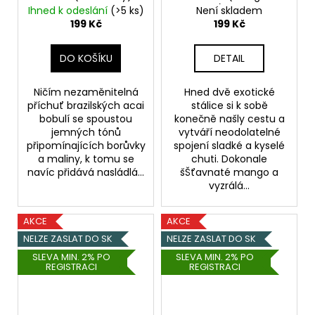
20mg
Lime) - 20mg
Ihned k odeslání
(>5 ks)
Není skladem
199 Kč
199 Kč
DO KOŠÍKU
DETAIL
Ničím nezaměnitelná
Hned dvě exotické
příchuť brazilských acai
stálice si k sobě
bobulí se spoustou
konečně našly cestu a
jemných tónů
vytváří neodolatelné
připomínajících borůvky
spojení sladké a kyselé
a maliny, k tomu se
chuti. Dokonale
navíc přidává nasládlá...
šŠťavnaté mango a
vyzrálá...
AKCE
AKCE
NELZE ZASLAT DO SK
NELZE ZASLAT DO SK
SLEVA MIN. 2% PO
SLEVA MIN. 2% PO
REGISTRACI
REGISTRACI