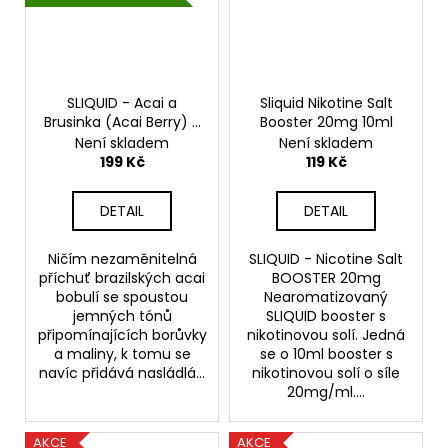
SLIQUID - Acai a
Sliquid Nikotine Salt
Brusinka (Acai Berry) -
Booster 20mg 10ml
10mg
Není skladem
Není skladem
199 Kč
119 Kč
DETAIL
DETAIL
Ničím nezaměnitelná
SLIQUID - Nicotine Salt
příchuť brazilských acai
BOOSTER 20mg
bobulí se spoustou
Nearomatizovaný
jemných tónů
SLIQUID booster s
připomínajících borůvky
nikotinovou solí. Jedná
a maliny, k tomu se
se o 10ml booster s
navíc přidává nasládlá...
nikotinovou solí o síle
20mg/ml....
AKCE
AKCE