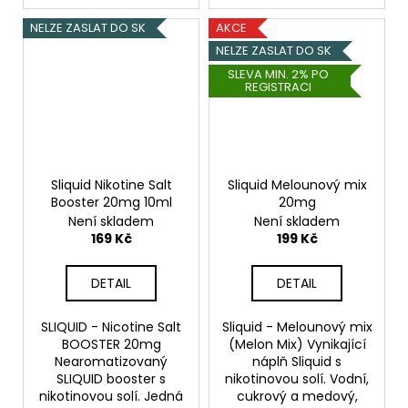
NELZE ZASLAT DO SK
AKCE
NELZE ZASLAT DO SK
SLEVA MIN. 2% PO
REGISTRACI
Sliquid Nikotine Salt
Sliquid Melounový mix
Booster 20mg 10ml
20mg
Není skladem
Není skladem
169 Kč
199 Kč
DETAIL
DETAIL
SLIQUID - Nicotine Salt
Sliquid - Melounový mix
BOOSTER 20mg
(Melon Mix) Vynikající
Nearomatizovaný
náplň Sliquid s
SLIQUID booster s
nikotinovou solí. Vodní,
nikotinovou solí. Jedná
cukrový a medový,