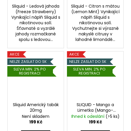
Sliquid - Ledová jahoda
Sliquid - Citron s mátou
(Freeze Strawberry)
(Lemon Mint) Vynikající
Vynikající náplň Sliquid s
náplň Sliquid s
nikotinovou solí.
nikotinovou solí.
Šťavnaté a vyzrálé
Vychutnejte si výrazně
jahody rozmačkané
nakyslé citrusy v
spolu s ledovou...
lahodné limonádě...
AKCE
AKCE
NELZE ZASLAT DO SK
NELZE ZASLAT DO SK
SLEVA MIN. 2% PO
SLEVA MIN. 2% PO
REGISTRACI
REGISTRACI
Sliquid Americký tabák
SLIQUID - Mango a
20mg
Limetka (Mango-
Lime) - 20mg
Není skladem
Ihned k odeslání
(>5 ks)
199 Kč
199 Kč