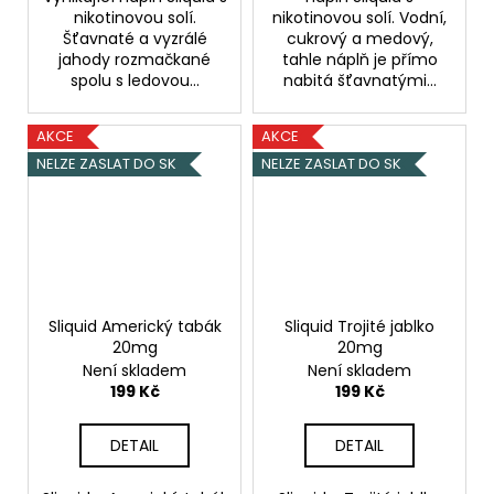
nikotinovou solí.
nikotinovou solí. Vodní,
Šťavnaté a vyzrálé
cukrový a medový,
jahody rozmačkané
tahle náplň je přímo
spolu s ledovou...
nabitá šťavnatými...
AKCE
AKCE
NELZE ZASLAT DO SK
NELZE ZASLAT DO SK
Sliquid Americký tabák
Sliquid Trojité jablko
20mg
20mg
Není skladem
Není skladem
199 Kč
199 Kč
DETAIL
DETAIL