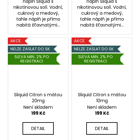
náplň Sliquid s
náplň Sliquid s
nikotinovou solí. Vodní,
nikotinovou solí. Vodní,
cukrový a medový,
cukrový a medový,
tahle náplň je přímo
tahle náplň je přímo
nabitá šťavnatými...
nabitá šťavnatými...
AKCE
AKCE
NELZE ZASLAT DO SK
NELZE ZASLAT DO SK
SLEVA MIN. 2% PO
SLEVA MIN. 2% PO
REGISTRACI
REGISTRACI
Sliquid Citron s mátou
Sliquid Citron s mátou
20mg
10mg
Není skladem
Není skladem
199 Kč
199 Kč
DETAIL
DETAIL