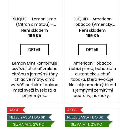
SLIQUID - Lemon Lime
SLIQUID - American
(Citron s mátou) -
Tobacco (Americký
20mg
Salt e-liquid
tabák) - 10mg
Salt e-
Není skladem
Není skladem
liquid
199 Kč
199 Kč
DETAIL
DETAIL
Lemon Mint kombinuje
American Tobacco
osvěžující chuť zralého
nabízí plnou, bohatou a
citrónu s jemnými tóny
autentickou chuť
chladivé máty, čímž
tabáku, která evokuje
vytváří perfektní balanc
klasický americký blend
mezi svěží kyselostí a
s jemnými zemitými
příjemným...
podtóny, náznaky...
AKCE
AKCE
NELZE ZASLAT DO SK
NELZE ZASLAT DO SK
SLEVA MIN. 2% PO
SLEVA MIN. 2% PO