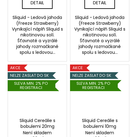
DETAIL
DETAIL
Sliquid - Ledová jahoda
Sliquid - Ledová jahoda
(Freeze Strawberry)
(Freeze Strawberry)
Vynikající náplň Sliquid s
Vynikající náplň Sliquid s
nikotinovou solí.
nikotinovou solí.
Šťavnaté a vyzrálé
Šťavnaté a vyzrálé
jahody rozmačkané
jahody rozmačkané
spolu s ledovou...
spolu s ledovou...
AKCE
AKCE
NELZE ZASLAT DO SK
NELZE ZASLAT DO SK
SLEVA MIN. 2% PO
SLEVA MIN. 2% PO
REGISTRACI
REGISTRACI
Sliquid Cereálie s
Sliquid Cereálie s
bobulemi 20mg
bobulemi 10mg
Není skladem
Není skladem