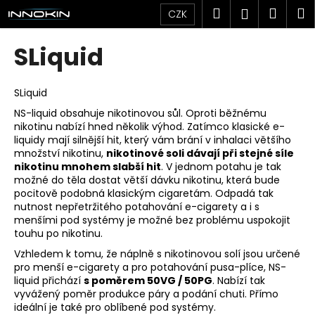
K
Přejít
Hledat
Náku
M
Přihlášen
CZK
na
o
obsah
Zpět
Zpět
košík
š
SLiquid
í
C
k
o
SLiquid
p
NS-liquid obsahuje nikotinovou sůl. Oproti běžnému
nikotinu nabízí hned několik výhod. Zatímco klasické e-
o
liquidy mají silnější hit, který vám brání v inhalaci většího
t
množství nikotinu,
nikotinové soli dávají při stejné síle
ř
nikotinu mnohem slabší hit
. V jednom potahu je tak
možné do těla dostat větší dávku nikotinu, která bude
e
pocitově podobná klasickým cigaretám. Odpadá tak
b
nutnost nepřetržitého potahování e-cigarety a i s
u
menšími pod systémy je možné bez problému uspokojit
touhu po nikotinu.
j
Vzhledem k tomu, že náplně s nikotinovou solí jsou určené
e
pro menší e-cigarety a pro potahování
pusa-plíce
, NS-
t
liquid přichází
s poměrem 50VG / 50PG
. Nabízí tak
e
vyvážený poměr produkce páry a podání chuti. Přímo
ideální je také pro oblíbené pod systémy.
n