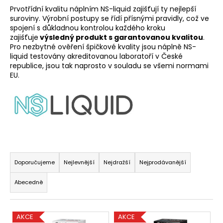
Prvotřídní kvalitu náplním NS-liquid zajišťují ty nejlepší
a
suroviny. Výrobní postupy se řídí přísnými pravidly, což ve
j
spojení s důkladnou kontrolou každého kroku
í
zajišťuje
výsledný produkt s garantovanou kvalitou
.
Pro nezbytné ověření špičkové kvality jsou náplně NS-
t
liquid testovány akreditovanou laboratoří v České
?
republice, jsou tak naprosto v souladu se všemi normami
EU.
HLEDAT
Ř
D
a
Doporučujeme
Nejlevnější
Nejdražší
Nejprodávanější
o
z
p
Abecedně
e
o
n
r
V
u
í
AKCE
AKCE