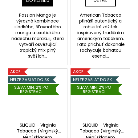
DO KOŠÍKU
DETAIL
Passion Mango je
American Tobacco
výrazná kombinace
přináší autentický a
sladkého, šťavnatého
robustní zážitek
manga a exotického
inspirovaný tradičním
nádechu marakuji, která
americkým tabákem.
vytváří osvěžující
Tato příchuť dokonale
tropický mix plný
zachycuje bohatou
svěžích...
esenci...
AKCE
AKCE
NELZE ZASLAT DO SK
NELZE ZASLAT DO SK
SLEVA MIN. 2% PO
SLEVA MIN. 2% PO
REGISTRACI
REGISTRACI
SLIQUID - Virginia
SLIQUID - Virginia
Tobacco (Virginský
Tobacco (Virginský
tabák) - 20mg
Salt e-
tabák) - 10mg
Salt e-
Není skladem
Není skladem