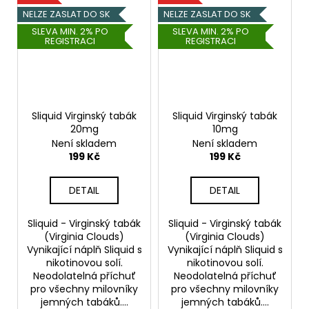
NELZE ZASLAT DO SK
NELZE ZASLAT DO SK
SLEVA MIN. 2% PO
SLEVA MIN. 2% PO
REGISTRACI
REGISTRACI
Sliquid Virginský tabák
Sliquid Virginský tabák
20mg
10mg
Není skladem
Není skladem
199 Kč
199 Kč
DETAIL
DETAIL
Sliquid - Virginský tabák
Sliquid - Virginský tabák
(Virginia Clouds)
(Virginia Clouds)
Vynikající náplň Sliquid s
Vynikající náplň Sliquid s
nikotinovou solí.
nikotinovou solí.
Neodolatelná příchuť
Neodolatelná příchuť
pro všechny milovníky
pro všechny milovníky
jemných tabáků....
jemných tabáků....