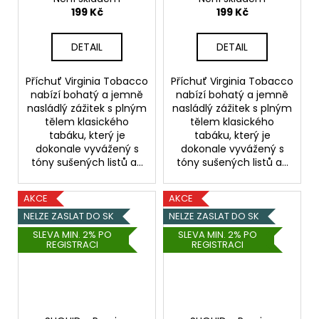
liquid
liquid
199 Kč
199 Kč
DETAIL
DETAIL
Příchuť Virginia Tobacco
Příchuť Virginia Tobacco
nabízí bohatý a jemně
nabízí bohatý a jemně
nasládlý zážitek s plným
nasládlý zážitek s plným
tělem klasického
tělem klasického
tabáku, který je
tabáku, který je
dokonale vyvážený s
dokonale vyvážený s
tóny sušených listů a...
tóny sušených listů a...
AKCE
AKCE
NELZE ZASLAT DO SK
NELZE ZASLAT DO SK
SLEVA MIN. 2% PO
SLEVA MIN. 2% PO
REGISTRACI
REGISTRACI