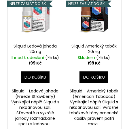
č
ý
p
NELZE ZASLAT DO SK
NELZE ZASLAT DO SK
u
p
r
j
i
o
e
s
d
m
p
u
e
r
k
o
Sliquid Ledová jahoda
Sliquid Americký tabák
t
ELF
20mg
20mg
d
ů
BAR
Ihned k odeslání
(>5 ks)
Skladem
(>5 ks)
600
u
199 Kč
199 Kč
-
k
20MG
-
t
DO KOŠÍKU
DO KOŠÍKU
CHERRY
ů
(TŘEŠEŇ)
Sliquid - Ledová jahoda
Sliquid - Americký tabák
145
Kč
(Freeze Strawberry)
(American Tobacco)
Vynikající náplň Sliquid s
Vynikající náplň Sliquid s
nikotinovou solí.
nikotinovou solí. Výrazné
Šťavnaté a vyzrálé
tabákové tóny americké
jahody rozmačkané
klasiky právem patří
spolu s ledovou...
mezi...