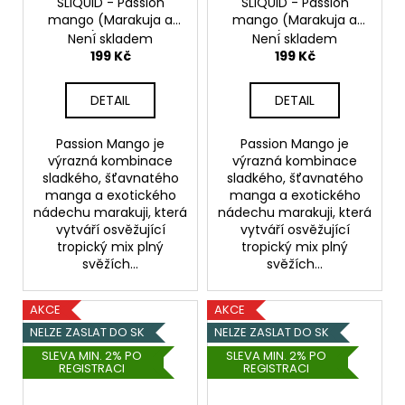
SLIQUID - Passion
SLIQUID - Passion
mango (Marakuja a
mango (Marakuja a
mango) - 20mg
Salt
mango) - 10mg
Salt
Není skladem
Není skladem
e-liquid
e-liquid
199 Kč
199 Kč
DETAIL
DETAIL
Passion Mango je
Passion Mango je
výrazná kombinace
výrazná kombinace
sladkého, šťavnatého
sladkého, šťavnatého
manga a exotického
manga a exotického
nádechu marakuji, která
nádechu marakuji, která
vytváří osvěžující
vytváří osvěžující
tropický mix plný
tropický mix plný
svěžích...
svěžích...
AKCE
AKCE
NELZE ZASLAT DO SK
NELZE ZASLAT DO SK
SLEVA MIN. 2% PO
SLEVA MIN. 2% PO
REGISTRACI
REGISTRACI