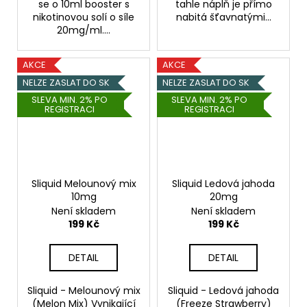
se o 10ml booster s
tahle náplň je přímo
nikotinovou solí o síle
nabitá šťavnatými...
20mg/ml....
AKCE
AKCE
NELZE ZASLAT DO SK
NELZE ZASLAT DO SK
SLEVA MIN. 2% PO
SLEVA MIN. 2% PO
REGISTRACI
REGISTRACI
Sliquid Melounový mix
Sliquid Ledová jahoda
10mg
20mg
Není skladem
Není skladem
199 Kč
199 Kč
DETAIL
DETAIL
Sliquid - Melounový mix
Sliquid - Ledová jahoda
(Melon Mix) Vynikající
(Freeze Strawberry)