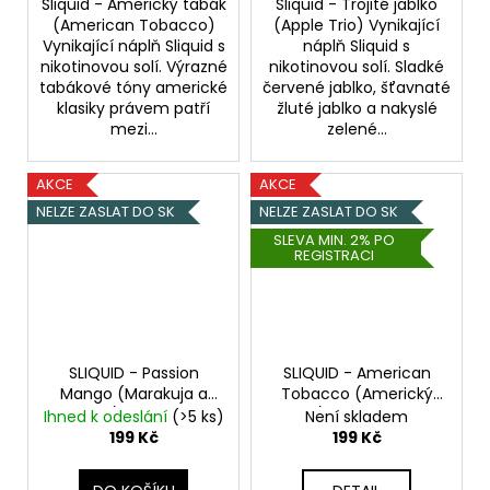
Sliquid - Americký tabák
Sliquid - Trojité jablko
(American Tobacco)
(Apple Trio) Vynikající
Vynikající náplň Sliquid s
náplň Sliquid s
nikotinovou solí. Výrazné
nikotinovou solí. Sladké
tabákové tóny americké
červené jablko, šťavnaté
klasiky právem patří
žluté jablko a nakyslé
mezi...
zelené...
AKCE
AKCE
NELZE ZASLAT DO SK
NELZE ZASLAT DO SK
SLEVA MIN. 2% PO
REGISTRACI
SLIQUID - Passion
SLIQUID - American
Mango (Marakuja a
Tobacco (Americký
mango) - 10mg
Salt
tabák) - 10mg
Salt e-
Ihned k odeslání
(>5 ks)
Není skladem
e-liquid
liquid
199 Kč
199 Kč