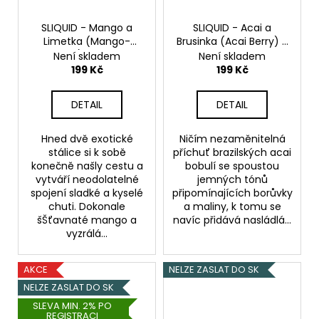
SLIQUID - Mango a
SLIQUID - Acai a
Limetka (Mango-
Brusinka (Acai Berry) -
Lime) - 10mg
20mg
Není skladem
Není skladem
199 Kč
199 Kč
DETAIL
DETAIL
Hned dvě exotické
Ničím nezaměnitelná
stálice si k sobě
příchuť brazilských acai
konečně našly cestu a
bobulí se spoustou
vytváří neodolatelné
jemných tónů
spojení sladké a kyselé
připomínajících borůvky
chuti. Dokonale
a maliny, k tomu se
šŠťavnaté mango a
navíc přidává nasládlá...
vyzrálá...
AKCE
NELZE ZASLAT DO SK
NELZE ZASLAT DO SK
SLEVA MIN. 2% PO
REGISTRACI