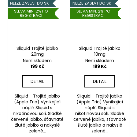
NELZE ZASLAT DO SK
NELZE ZASLAT DO SK
SLEVA MIN. 2% PO
SLEVA MIN. 2% PO
REGISTRACI
REGISTRACI
Sliquid Trojité jablko
Sliquid Trojité jablko
20mg
10mg
Není skladem
Není skladem
199 Kč
199 Kč
DETAIL
DETAIL
Sliquid - Trojité jablko
Sliquid - Trojité jablko
(Apple Trio) Vynikající
(Apple Trio) Vynikající
náplň Sliquid s
náplň Sliquid s
nikotinovou solí. Sladké
nikotinovou solí. Sladké
červené jablko, šťavnaté
červené jablko, šťavnaté
žluté jablko a nakyslé
žluté jablko a nakyslé
zelené...
zelené...