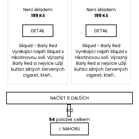
Není skladem
Není skladem
199 Kč
199 Kč
DETAIL
DETAIL
Sliquid - Barly Red
Sliquid - Barly Red
Vynikající náplň Sliquid s
Vynikající náplň Sliquid s
nikotinovou solí. Výrazný
nikotinovou solí. Výrazný
Barly Red si nejvíce užijí
Barly Red si nejvíce užijí
kuřáci silných červených
kuřáci silných červených
cigaret, kteří...
cigaret, kteří...
NAČÍST 6 DALŠÍCH
S
1
2
t
O
r
54
položek celkem
v
á
NAHORU
l
n
k
á