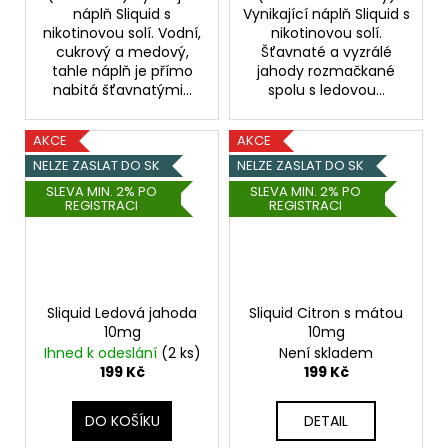
náplň Sliquid s
Vynikající náplň Sliquid s
nikotinovou solí. Vodní,
nikotinovou solí.
cukrový a medový,
Šťavnaté a vyzrálé
tahle náplň je přímo
jahody rozmačkané
nabitá šťavnatými...
spolu s ledovou...
AKCE
AKCE
NELZE ZASLAT DO SK
NELZE ZASLAT DO SK
SLEVA MIN. 2% PO
SLEVA MIN. 2% PO
REGISTRACI
REGISTRACI
Sliquid Ledová jahoda
Sliquid Citron s mátou
10mg
10mg
Ihned k odeslání
(2 ks)
Není skladem
199 Kč
199 Kč
DO KOŠÍKU
DETAIL