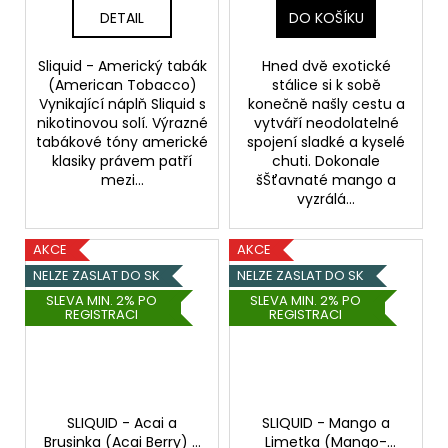
DETAIL
DO KOŠÍKU
Sliquid - Americký tabák
Hned dvě exotické
(American Tobacco)
stálice si k sobě
Vynikající náplň Sliquid s
konečně našly cestu a
nikotinovou solí. Výrazné
vytváří neodolatelné
tabákové tóny americké
spojení sladké a kyselé
klasiky právem patří
chuti. Dokonale
mezi...
šŠťavnaté mango a
vyzrálá...
AKCE
AKCE
NELZE ZASLAT DO SK
NELZE ZASLAT DO SK
SLEVA MIN. 2% PO
SLEVA MIN. 2% PO
REGISTRACI
REGISTRACI
SLIQUID - Acai a
SLIQUID - Mango a
Brusinka (Acai Berry) -
Limetka (Mango-