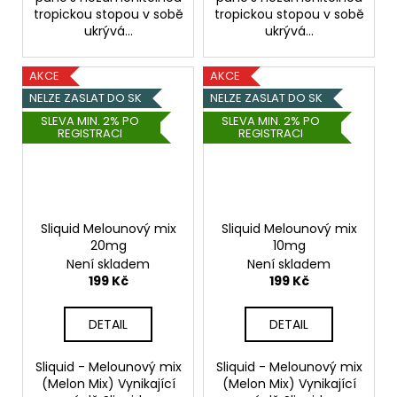
tropickou stopou v sobě
tropickou stopou v sobě
ukrývá...
ukrývá...
AKCE
AKCE
NELZE ZASLAT DO SK
NELZE ZASLAT DO SK
SLEVA MIN. 2% PO
SLEVA MIN. 2% PO
REGISTRACI
REGISTRACI
Sliquid Melounový mix
Sliquid Melounový mix
20mg
10mg
Není skladem
Není skladem
199 Kč
199 Kč
DETAIL
DETAIL
Sliquid - Melounový mix
Sliquid - Melounový mix
(Melon Mix) Vynikající
(Melon Mix) Vynikající