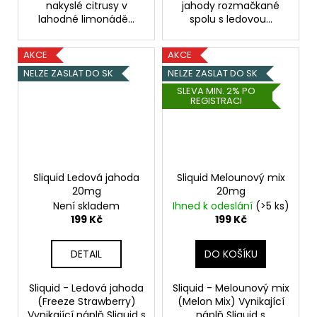
nakyslé citrusy v
jahody rozmačkané
lahodné limonádě...
spolu s ledovou...
AKCE
AKCE
NELZE ZASLAT DO SK
NELZE ZASLAT DO SK
SLEVA MIN. 2% PO
REGISTRACI
Sliquid Ledová jahoda
Sliquid Melounový mix
20mg
20mg
Není skladem
Ihned k odeslání
(>5 ks)
199 Kč
199 Kč
DETAIL
DO KOŠÍKU
Sliquid - Ledová jahoda
Sliquid - Melounový mix
(Freeze Strawberry)
(Melon Mix) Vynikající
Vynikající náplň Sliquid s
náplň Sliquid s