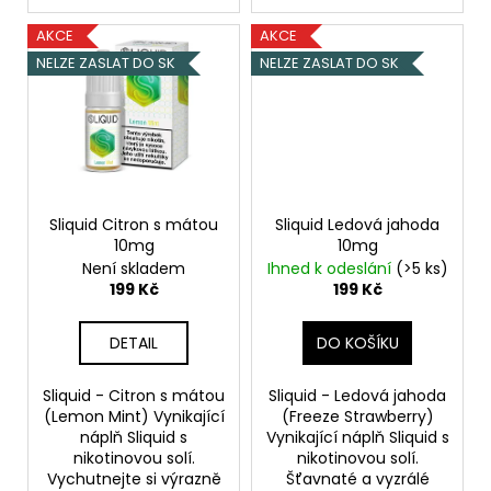
AKCE
AKCE
NELZE ZASLAT DO SK
NELZE ZASLAT DO SK
Sliquid Citron s mátou
Sliquid Ledová jahoda
10mg
10mg
Není skladem
Ihned k odeslání
(>5 ks)
199 Kč
199 Kč
DETAIL
DO KOŠÍKU
Sliquid - Citron s mátou
Sliquid - Ledová jahoda
(Lemon Mint) Vynikající
(Freeze Strawberry)
náplň Sliquid s
Vynikající náplň Sliquid s
nikotinovou solí.
nikotinovou solí.
Vychutnejte si výrazně
Šťavnaté a vyzrálé