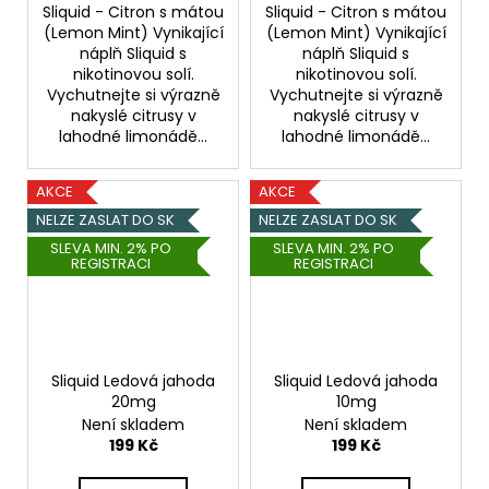
Sliquid - Citron s mátou
Sliquid - Citron s mátou
(Lemon Mint) Vynikající
(Lemon Mint) Vynikající
náplň Sliquid s
náplň Sliquid s
nikotinovou solí.
nikotinovou solí.
Vychutnejte si výrazně
Vychutnejte si výrazně
nakyslé citrusy v
nakyslé citrusy v
lahodné limonádě...
lahodné limonádě...
AKCE
AKCE
NELZE ZASLAT DO SK
NELZE ZASLAT DO SK
SLEVA MIN. 2% PO
SLEVA MIN. 2% PO
REGISTRACI
REGISTRACI
Sliquid Ledová jahoda
Sliquid Ledová jahoda
20mg
10mg
Není skladem
Není skladem
199 Kč
199 Kč