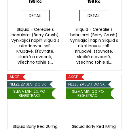
199 Kč
199 Kč
DETAIL
DETAIL
Sliquid - Cereálie s
Sliquid - Cereálie s
bobulemi (Berry Crush)
bobulemi (Berry Crush)
Vynikající náplň Sliquid s
Vynikající náplň Sliquid s
nikotinovou solí.
nikotinovou solí.
Křupavé, šťavnaté,
Křupavé, šťavnaté,
sladké a ovocné,
sladké a ovocné,
všechno tohle si...
všechno tohle si...
AKCE
AKCE
NELZE ZASLAT DO SK
NELZE ZASLAT DO SK
SLEVA MIN. 2% PO
SLEVA MIN. 2% PO
REGISTRACI
REGISTRACI
Sliquid Barly Red 20mg
Sliquid Barly Red 10mg