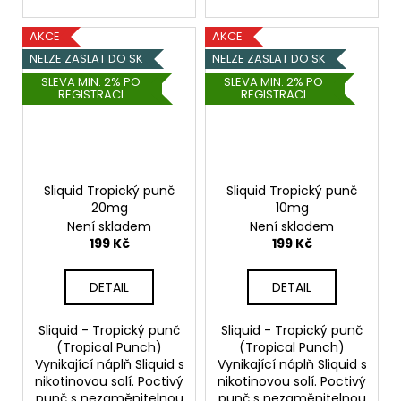
AKCE
AKCE
NELZE ZASLAT DO SK
NELZE ZASLAT DO SK
SLEVA MIN. 2% PO
SLEVA MIN. 2% PO
REGISTRACI
REGISTRACI
Sliquid Tropický punč
Sliquid Tropický punč
20mg
10mg
Není skladem
Není skladem
199 Kč
199 Kč
DETAIL
DETAIL
Sliquid - Tropický punč
Sliquid - Tropický punč
(Tropical Punch)
(Tropical Punch)
Vynikající náplň Sliquid s
Vynikající náplň Sliquid s
nikotinovou solí. Poctivý
nikotinovou solí. Poctivý
punč s nezaměnitelnou
punč s nezaměnitelnou