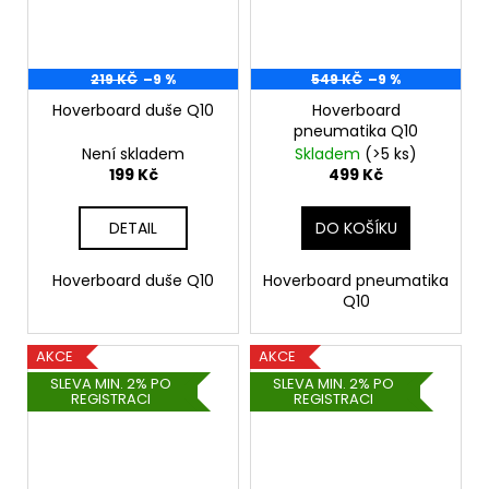
219 KČ
–9 %
549 KČ
–9 %
Hoverboard duše Q10
Hoverboard
pneumatika Q10
Není skladem
Skladem
(>5 ks)
199 Kč
499 Kč
DETAIL
DO KOŠÍKU
Hoverboard duše Q10
Hoverboard pneumatika
Q10
AKCE
AKCE
SLEVA MIN. 2% PO
SLEVA MIN. 2% PO
REGISTRACI
REGISTRACI