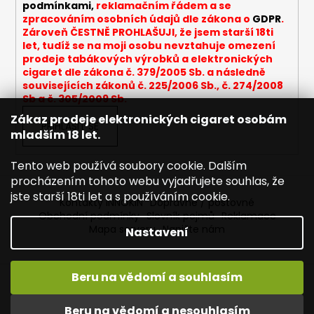
podmínkami,
reklamačním řádem a se
v
zpracováním osobních údajů dle zákona o
GDPR
.
k
Zároveň ČESTNĚ PROHLAŠUJI, že jsem starší 18ti
y
let, tudíž se na moji osobu nevztahuje omezení
v
prodeje tabákových výrobků a elektronických
cigaret dle zákona č. 379/2005 Sb. a následně
ý
souvisejících zákonů č. 225/2006 Sb., č. 274/2008
p
Sb a č. 305/2009 Sb.
i
Zákaz prodeje elektronických cigaret osobám
s
PŘIHLÁSIT SE
mladším 18 let.
u
Tento web používá soubory cookie. Dalším
procházením tohoto webu vyjadřujete souhlas, že
jste starší 18ti let a s používáním cookie.
Kontakty INNOKIN
Dopravné / poštovné
Obchodní podmínky
Slovník pojmů
Reklamace
Mapa serveru
Napište nám
Nastavení
Beru na vědomí a souhlasím
Vytvořil Shoptet
Vítejte ve světě INNOKIN. Nabízíme Vám to nejlepší ze světa
Copyright 2026
INNOKIN - Specialista na e-cigarety
.
vapingu. DORUČENÍ ZDARMA nad 1000,- kč / 50 EURO!
Beru na vědomí a nesouhlasím
Všechna práva vyhrazena.
Upravit nastavení cookies