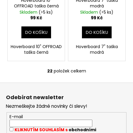
Hoverboard 10"
Hoverboard 7" taška
OFFROAD taška černá
modrá
Skladem
(>5 ks)
Skladem
(>5 ks)
99 Kč
99 Kč
DO KOŠÍKU
DO KOŠÍKU
Hoverboard 10" OFFROAD
Hoverboard 7" taška
taška černá
modrá
22
položek celkem
O
v
Z
l
á
á
Odebírat newsletter
d
p
a
Nezmeškejte žádné novinky či slevy!
a
c
t
E-mail
í
í
p
KLIKNUTÍM SOUHLASÍM s
obchodními
r