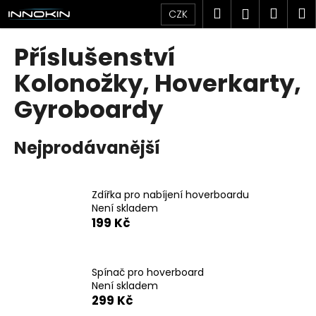
K
Přejít
Hledat
Náku
M
Přihlášen
CZK
na
o
obsah
Zpět
Zpět
košík
š
Příslušenství
í
C
Kolonožky, Hoverkarty,
k
o
Gyroboardy
p
o
Nejprodávanější
t
ř
e
Zdířka pro nabíjení hoverboardu
b
Není skladem
u
199 Kč
j
e
Spínač pro hoverboard
t
Není skladem
e
299 Kč
n