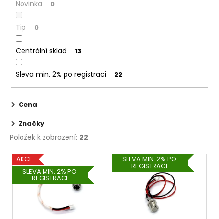
č
Novinka
0
t
u
ů
j
Tip
0
e
m
Centrální sklad
13
e
Sleva min. 2% po registraci
22
ELF
BAR
ELFLIQ
Cena
-
SALT
Značky
E-
LIQUID
Položek k zobrazení:
22
-
STRAWBERRY
V
KIWI
AKCE
SLEVA MIN. 2% PO
REGISTRACI
-
ý
SLEVA MIN. 2% PO
10ML
REGISTRACI
p
-
10MG
i
185
s
Kč