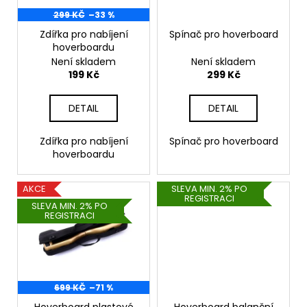
p
Původně:
245
r
299 KČ
–33 %
Kč
o
Zdířka pro nabíjení
Spínač pro hoverboard
hoverboardu
d
Není skladem
Není skladem
u
199 Kč
299 Kč
k
t
DETAIL
DETAIL
ů
Zdířka pro nabíjení
Spínač pro hoverboard
hoverboardu
AKCE
SLEVA MIN. 2% PO
REGISTRACI
SLEVA MIN. 2% PO
REGISTRACI
699 KČ
–71 %