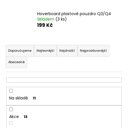
a
j
Hoverboard plastové pouzdro Q3/Q4
Skladem
(3 ks)
í
199 Kč
t
?
Ř
a
Doporučujeme
Nejlevnější
Nejdražší
Nejprodávanější
z
Abecedně
e
HLEDAT
n
í
p
D
r
o
Na skladě
11
o
p
o
d
r
Akce
u
13
u
k