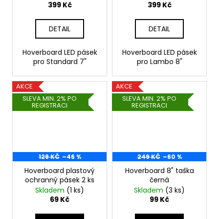
399 Kč
399 Kč
DETAIL
DETAIL
Hoverboard LED pásek
Hoverboard LED pásek
pro Standard 7"
pro Lambo 8"
AKCE
AKCE
SLEVA MIN. 2% PO
SLEVA MIN. 2% PO
REGISTRACI
REGISTRACI
129 KČ
–46 %
249 KČ
–60 %
Hoverboard plastový
Hoverboard 8" taška
ochranný pásek 2 ks
černá
Skladem
(1 ks)
Skladem
(3 ks)
69 Kč
99 Kč