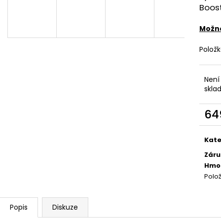
DEKANG DESERT SHIP 10ML 6MG
OXVA XLIM TOP 
Boost
1,2OHM 2ML
155 Kč
Původně:
195 Kč
79 Kč
Možno
Polož
Není
skla
64
Měr
cena
Kate
Záru
Hmo
Polo
Popis
Diskuze