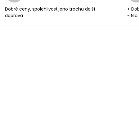
Dobré ceny, spolehlivost,jeno trochu delší
+ Dob
doprava
- Nic.