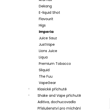
DEKANG DESERT SHIP 10ML 11MG
l
Dekang
154 Kč
Původně:
195 Kč
E-liquid Shot
Flavourit
Higs
Imperia
Juice Sauz
JustVape
Lions Juice
Liqua
Premium Tobacco
Sliquid
The Fuu
VapeGear
Klasické příchutě
Shake and Vape příchutě
Aditiva, dochucovadla
Příslušenství pro míchání