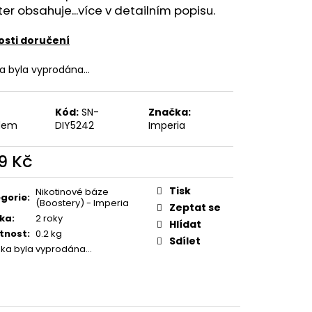
FILL SS POD CARTRIDGE
er obsahuje...více v detailním popisu.
sti doručení
ka byla vyprodána…
Kód:
SN-
Značka:
dem
DIY5242
Imperia
9 Kč
ná
:
Tisk
Nikotinové báze
gorie
:
(Boostery) - Imperia
Zeptat se
ka
:
2 roky
Hlídat
tnost
:
0.2 kg
Sdílet
žka byla vyprodána…