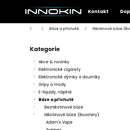
K
Přejít
na
o
Kontakt
Dop
obsah
Zpět
Zpět
š
do
do
í
Domů
Báze a příchutě
Nikotinové báze (Bo
k
obchodu
obchodu
P
o
Kategorie
Přeskočit
s
kategorie
t
Akce & novinky
r
Elektronické cigarety
a
Elektronické dýmky a doutníky
n
Gripy a mody
n
E-liquidy, náplně
í
Báze a příchutě
p
Beznikotinové báze
a
Nikotinové báze (Boostery)
n
Adam's Vape
e
Aramax