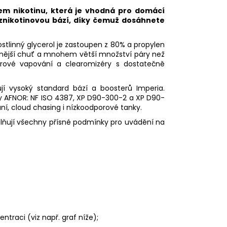
m nikotinu, která je vhodná pro domácí
eznikotinovou bází, díky čemuž dosáhnete
Rostlinný glycerol je zastoupen z 80% a propylen
nější chuť a mnohem větší množství páry než
rové vapování a clearomizéry s dostatečně
ují vysoký standard bází a boosterů Imperia.
y AFNOR: NF
ISO
4387, XP D90-300-2 a XP D90-
ní,
cloud chasing
i nízkoodporové tanky.
plňují všechny přísné podmínky pro uvádění na
traci (viz např. graf níže);