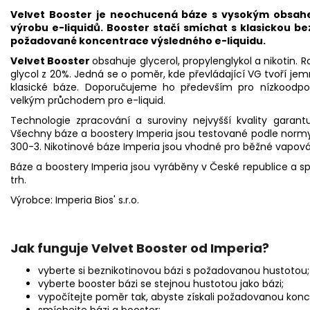
Velvet
Booster
je neochucená
báze
s vysokým obsahe
výrobu e-liquidů. Booster stačí smíchat s klasickou b
požadované koncentrace výsledného e-liquidu.
Velvet Booster
obsahuje
glycerol
, propylenglykol a nikotin. 
glycol z 20%. Jedná se o poměr, kde převládající
VG
tvoří jem
klasické báze. Doporučujeme ho především pro nízkoodpo
velkým průchodem pro
e-liquid
.
Technologie zpracování a suroviny nejvyšší kvality garant
Všechny báze a boostery Imperia jsou testované podle norm
300-3. Nikotinové báze Imperia jsou vhodné pro běžné vapová
Báze a boostery Imperia jsou vyráběny v České republice a s
trh.
Výrobce: Imperia Bios' s.r.o.
Jak funguje Velvet Booster od Imperia?
vyberte si beznikotinovou bázi s požadovanou hustotou;
vyberte booster bázi se stejnou hustotou jako bázi;
vypočítejte poměr tak, abyste získali požadovanou koncen
smíchejte bázi a booster;