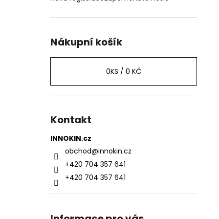
Nákupní košík
0
KS /
0 KČ
Kontakt
INNOKIN.cz
obchod
@
innokin.cz
+420 704 357 641
+420 704 357 641
Informace pro vás