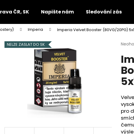
rava ČR, SK
Napište nám
Sledování zásilek
ostery)
Imperia
Imperia Velvet Booster (80VG/20PG) 5
Co potřebujete najít?
Průmě
Neoh
NELZE ZASLAT DO SK
hodno
Im
produ
HLEDAT
je
Bo
0,0
z
5x
5
Doporučujeme
hvězdi
Velv
vyso
pro d
smích
čemu
výsle