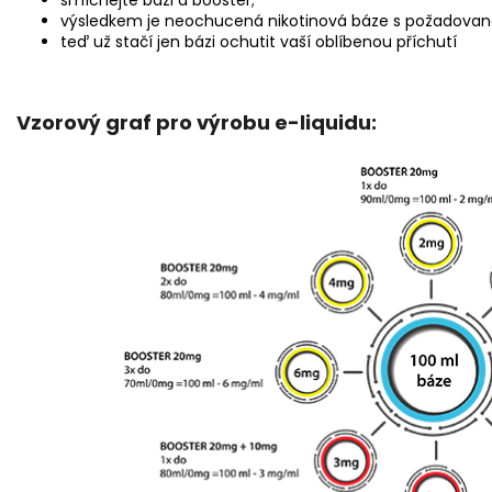
výsledkem je neochucená nikotinová báze s požadovano
teď už stačí jen bázi ochutit vaší oblíbenou příchutí
Vzorový graf pro výrobu e-liquidu: