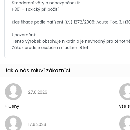
Hodnocení obchodu je 5 z 5 hvězdiček.
27.6.2026
+ Ceny
Vše s
Hodnocení obchodu je 5 z 5 hvězdiček.
17.6.2026