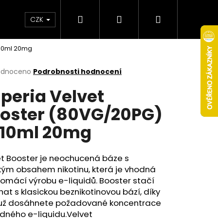
Hledat
Přihlášení
Nákupní
Obchodní podmínky
Věrnostní program
CZK
x10ml 20mg
košík
rné
odnoceno
Podrobnosti hodnocení
cení
peria Velvet
ktu
oster (80VG/20PG)
10ml 20mg
ček.
et
Booster
je neochucená
báze
s
kým obsahem nikotinu, která je vhodná
omácí výrobu e-liquidů. Booster stačí
Následující
at s klasickou beznikotinovou bází, díky
ž dosáhnete požadované koncentrace
dného e-liquidu.Velvet