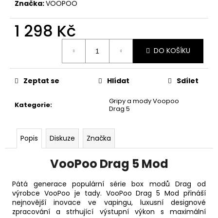
č
Značka:
VOOPOO
u
j
1 298 Kč
e
m
Měrná
DO KOŠÍKU
cena:
e
Zeptat se
Hlídat
Sdílet
LOST
MARY
TP1000
Gripy a mody Voopoo
Kategorie
:
-
Drag 5
META
MOON
-
Popis
Diskuze
Značka
20MG
ŽVÝKAČKA,
LIMONÁDA,
VooPoo Drag 5 Mod
LESNÍ
OVOCE
Pátá generace populární série box modů Drag od
97
výrobce VooPoo je tady. VooPoo Drag 5 Mod přináší
Kč
nejnovější inovace ve vapingu, luxusní designové
Původně:
169
zpracování a strhující výstupní výkon s maximální