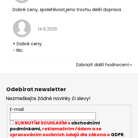
Dobré ceny, spolehlivost,jeno trochu delší doprava
Hodnocení obchodu je 5 z 5 hvězdiček.
14.6.2026
+ Dobré ceny.
- Nic.
Zobrazit další hodnocení
Z
á
Odebírat newsletter
p
Nezmeškejte žádné novinky či slevy!
a
t
E-mail
í
KLIKNUTÍM SOUHLASÍM s
obchodními
podmínkami,
reklamačním řádem a se
zpracováním osobních údajů dle zákona o
GDPR
.