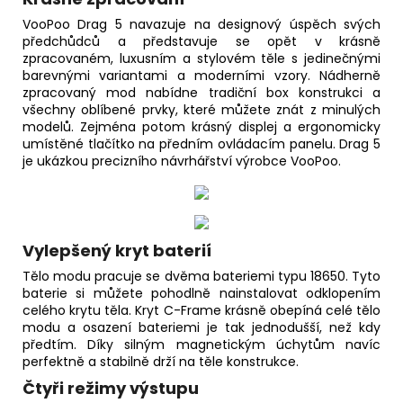
VooPoo Drag 5 navazuje na designový úspěch svých
předchůdců a představuje se opět v krásně
zpracovaném, luxusním a stylovém těle s jedinečnými
barevnými variantami a moderními vzory. Nádherně
zpracovaný mod nabídne tradiční box konstrukci a
všechny oblíbené prvky, které můžete znát z minulých
modelů. Zejména potom krásný displej a ergonomicky
umístěné tlačítko na předním ovládacím panelu. Drag 5
je ukázkou precizního návrhářství výrobce VooPoo.
Vylepšený kryt baterií
Tělo modu pracuje se dvěma bateriemi typu 18650. Tyto
baterie si můžete pohodlně nainstalovat odklopením
celého krytu těla. Kryt C-Frame krásně obepíná celé tělo
modu a osazení bateriemi je tak jednodušší, než kdy
předtím. Díky silným magnetickým úchytům navíc
perfektně a stabilně drží na těle konstrukce.
Čtyři režimy výstupu