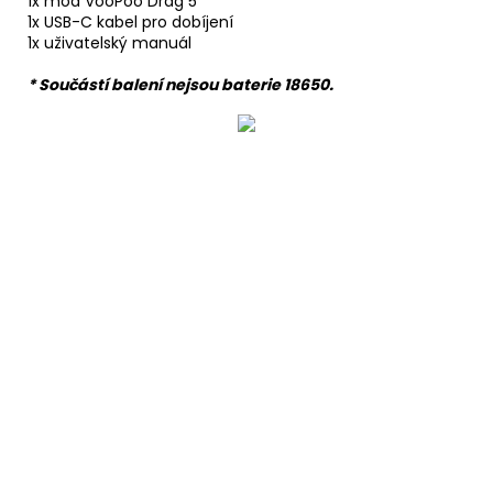
1x mod VooPoo Drag 5
1x USB-C kabel pro dobíjení
1x uživatelský manuál
* Součástí balení nejsou baterie 18650.
Buďte první, kdo napíše příspěvek k této položce.
Pouze registrovaní uživatelé mohou vkládat příspěvky.
Prosím
přihlaste se
nebo se
registrujte
.