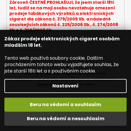
Zároveň ČESTNĚ PROHLAŠUJI, že jsem starší 18ti
let, tudíž se na moji osobu nevztahuje omezení
prodeje tabákových výrobků a elektronických
cigaret dle zákona č. 379/2005 Sb. a následně
souvisejících zákonů č. 225/2006 Sb., č. 274/2008
Sb a č. 305/2009 Sb.
Zákaz prodeje elektronických cigaret osobám
PŘIHLÁSIT SE
mladším 18 let.
Tento web používá soubory cookie. Dalším
procházením tohoto webu vyjadřujete souhlas, že
jste starší 18ti let a s používáním cookie.
Kontakty INNOKIN
Dopravné / poštovné
Obchodní podmínky
Slovník pojmů
Reklamace
Mapa serveru
Napište nám
Nastavení
Beru na vědomí a souhlasím
Vytvořil Shoptet
Vítejte ve světě INNOKIN. Nabízíme Vám to nejlepší ze světa
Copyright 2026
INNOKIN - Specialista na e-cigarety
.
vapingu. DORUČENÍ ZDARMA nad 1000,- kč / 50 EURO!
Beru na vědomí a nesouhlasím
Všechna práva vyhrazena.
Upravit nastavení cookies
DÁREKZDARMA nad 1500,- kč.