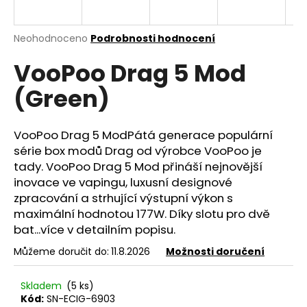
a
j
Průměrné
Neohodnoceno
Podrobnosti hodnocení
í
hodnocení
VooPoo Drag 5 Mod
produktu
t
je
?
(Green)
0,0
z
5
hvězdiček.
VooPoo Drag 5 ModPátá generace populární
série box modů Drag od výrobce VooPoo je
HLEDAT
tady. VooPoo Drag 5 Mod přináší nejnovější
inovace ve vapingu, luxusní designové
zpracování a strhující výstupní výkon s
maximální hodnotou 177W. Díky slotu pro dvě
D
bat...více v detailním popisu.
o
p
Můžeme doručit do:
11.8.2026
Možnosti doručení
o
r
Skladem
(5 ks)
u
Kód:
SN-ECIG-6903