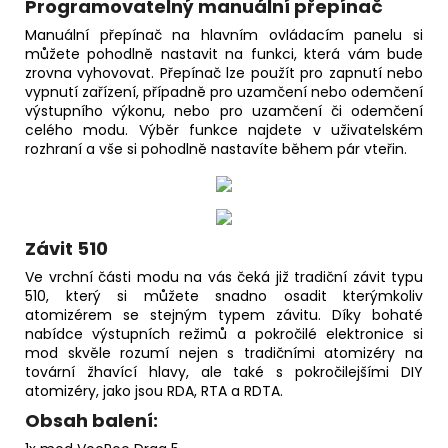
Programovatelný manuální přepínač
Manuální přepínač na hlavním ovládacím panelu si
můžete pohodlně nastavit na funkci, která vám bude
zrovna vyhovovat. Přepínač lze použít pro zapnutí nebo
vypnutí zařízení, případně pro uzamčení nebo odemčení
výstupního výkonu, nebo pro uzamčení či odemčení
celého modu. Výběr funkce najdete v uživatelském
rozhraní a vše si pohodlně nastavíte během pár vteřin.
Závit 510
Ve vrchní části modu na vás čeká již tradiční závit typu
510, který si můžete snadno osadit kterýmkoliv
atomizérem se stejným typem závitu. Díky bohaté
nabídce výstupních režimů a pokročilé elektronice si
mod skvěle rozumí nejen s tradičními atomizéry na
tovární žhavící hlavy, ale také s pokročilejšími DIY
atomizéry, jako jsou RDA, RTA a RDTA.
Obsah balení: