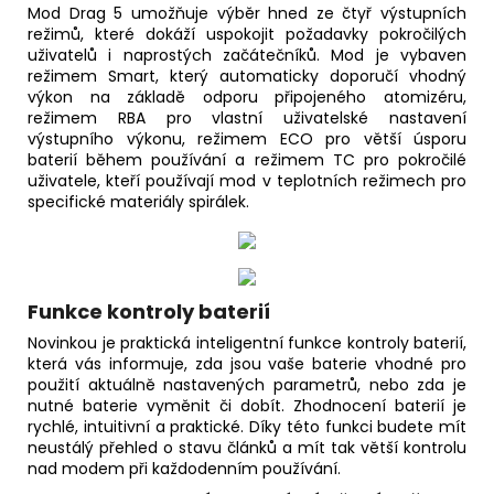
Mod Drag 5 umožňuje výběr hned ze čtyř výstupních
režimů, které dokáží uspokojit požadavky pokročilých
uživatelů i naprostých začátečníků. Mod je vybaven
režimem Smart, který automaticky doporučí vhodný
výkon na základě odporu připojeného atomizéru,
režimem RBA pro vlastní uživatelské nastavení
výstupního výkonu, režimem ECO pro větší úsporu
baterií během používání a režimem TC pro pokročilé
uživatele, kteří používají mod v teplotních režimech pro
specifické materiály spirálek.
Funkce kontroly baterií
Novinkou je praktická inteligentní funkce kontroly baterií,
která vás informuje, zda jsou vaše baterie vhodné pro
použití aktuálně nastavených parametrů, nebo zda je
nutné baterie vyměnit či dobít. Zhodnocení baterií je
rychlé, intuitivní a praktické. Díky této funkci budete mít
neustálý přehled o stavu článků a mít tak větší kontrolu
nad modem při každodenním používání.