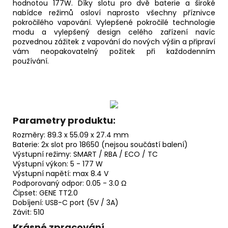
Kč
hodnotou 177W. Díky slotu pro dvě
baterie
a široké
nabídce režimů osloví naprosto všechny příznivce
pokročilého vapování. Vylepšené pokročilé technologie
modu a vylepšený design celého zařízení navíc
pozvednou zážitek z vapování do nových výšin a připraví
vám neopakovatelný požitek při každodenním
používání.
Parametry produktu:
Rozměry: 89.3 x 55.09 x 27.4 mm
Baterie: 2x slot pro 18650 (nejsou součástí balení)
Výstupní režimy: SMART / RBA / ECO /
TC
Výstupní výkon: 5 - 177 W
Výstupní napětí: max 8.4 V
Podporovaný odpor: 0.05 - 3.0 Ω
Čipset: GENE TT2.0
Dobíjení: USB-C port (5V / 3A)
Závit: 510
Krásné zpracování