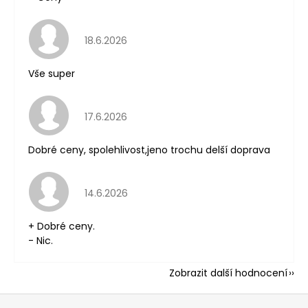
Hodnocení obchodu je 5 z 5 hvězdiček.
18.6.2026
Vše super
Hodnocení obchodu je 5 z 5 hvězdiček.
17.6.2026
Dobré ceny, spolehlivost,jeno trochu delší doprava
Hodnocení obchodu je 5 z 5 hvězdiček.
14.6.2026
+ Dobré ceny.
- Nic.
Zobrazit další hodnocení
Z