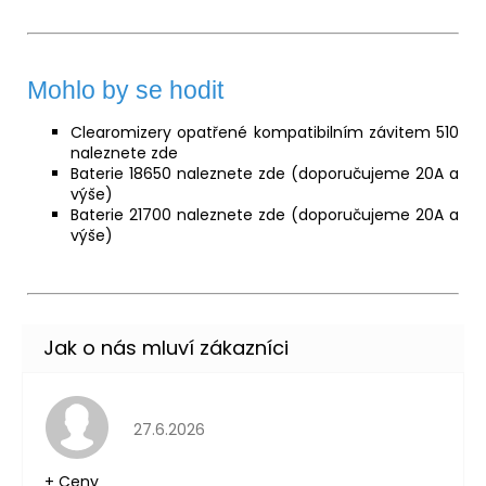
Mohlo by se hodit
Clearomizery opatřené kompatibilním závitem 510
naleznete
zde
Baterie 18650 naleznete
zde
(doporučujeme 20A a
výše)
Baterie 21700 naleznete
zde
(doporučujeme 20A a
výše)
Hodnocení obchodu je 5 z 5 hvězdiček.
27.6.2026
+ Ceny