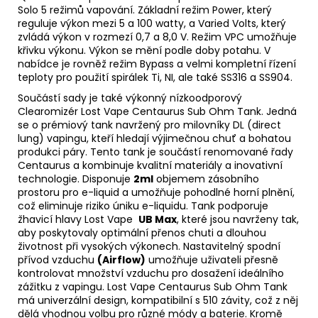
Solo 5 režimů vapování. Základní režim Power, který
reguluje výkon mezi 5 a 100 watty, a Varied Volts, který
zvládá výkon v rozmezí 0,7 a 8,0 V. Režim VPC umožňuje
křivku výkonu. Výkon se mění podle doby potahu. V
nabídce je rovněž režim Bypass a velmi kompletní řízení
teploty pro použití spirálek Ti, NI, ale také SS316 a SS904.
Součástí sady je také výkonný nízkoodporový
Clearomizér Lost Vape Centaurus Sub Ohm Tank. Jedná
se o prémiový tank navržený pro milovníky
DL
(
direct
lung
) vapingu, kteří hledají výjimečnou chuť a bohatou
produkci páry. Tento tank je součástí renomované řady
Centaurus a kombinuje kvalitní materiály a inovativní
technologie. Disponuje
2ml
objemem zásobního
prostoru pro
e-liquid
a umožňuje pohodlné horní plnění,
což eliminuje riziko úniku e-liquidu. Tank podporuje
žhavicí hlavy Lost Vape
UB Max
, které jsou navrženy tak,
aby poskytovaly optimální přenos chuti a dlouhou
životnost při vysokých výkonech. Nastavitelný spodní
přívod vzduchu
(
Airflow
)
umožňuje uživateli přesně
kontrolovat množství vzduchu pro dosažení ideálního
zážitku z vapingu. Lost Vape Centaurus Sub Ohm Tank
má univerzální design, kompatibilní s 510 závity, což z něj
dělá vhodnou volbu pro různé módy a baterie. Kromě