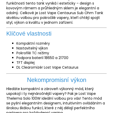
funkčnosti tento tank vyniká i esteticky – design s
kovovým rámem a průhledným sklem je elegantní a
odolný. Celkově je Lost Vape Centaurus Sub Ohm Tank
skvělou volbou pro pokročilé vapery, kteří chtějí spojit
styl, výkon a kvalitu v jednom zařízení.
Klíčové vlastnosti
Kompaktní rozměry
Nastavitelný výkon
Pokrořilé TC režimy
Podpora baterií 18650 a 21700
TFT displej
DL Clearomizér Lost Vape Cetaurus
Nekompromisní výkon
Hledáte kompaktní a zároveň výkonný mód, který
uspokojí i ty nejnáročnější vapery? Pak je Lost Vape
Thelema Solo 100W ideální volbou pro vás! Tento mód
se pyšní elegantním designem, intuitivním ovládáním a
širokou škálou funkcí, které z něj dělají perfektního
partnera pro každodenní
vaping
.