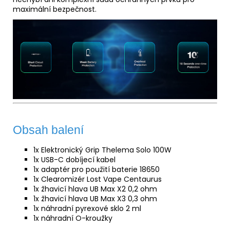
maximální bezpečnost.
Obsah balení
1x Elektronický Grip Thelema Solo 100W
1x USB-C dobíjecí kabel
1x adaptér pro použití baterie 18650
1x Clearomizér Lost Vape Centaurus
1x žhavicí hlava UB Max X2 0,2 ohm
1x žhavicí hlava UB Max X3 0,3 ohm
1x náhradní pyrexové sklo 2 ml
1x náhradní O-kroužky