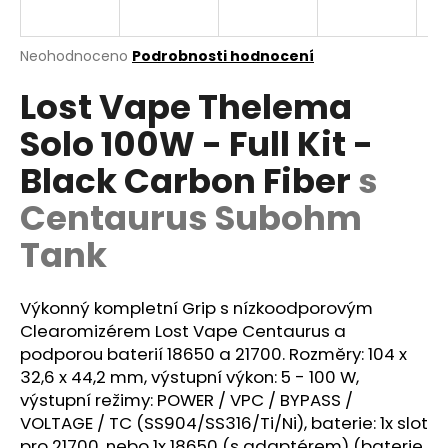
a
j
Průměrné
Neohodnoceno
Podrobnosti hodnocení
í
hodnocení
Lost Vape Thelema
produktu
t
je
?
Solo 100W - Full Kit -
0,0
z
Black Carbon Fiber
s
5
hvězdiček.
Centaurus Subohm
HLEDAT
Tank
Výkonný kompletní Grip s nízkoodporovým
D
Clearomizérem Lost Vape Centaurus a
o
podporou baterií 18650 a 21700. Rozměry: 104 x
p
32,6 x 44,2 mm, výstupní výkon: 5 - 100 W,
o
výstupní režimy: POWER / VPC / BYPASS /
r
VOLTAGE /
TC
(SS904/SS316/Ti/Ni),
baterie
: 1x slot
u
pro 21700, nebo 1x 18650 (s adaptérem) (baterie