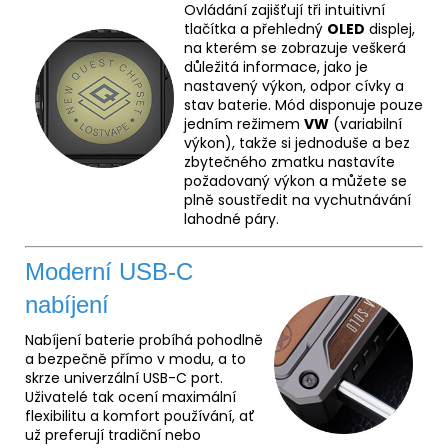
Ovládání zajišťují tři intuitivní
tlačítka a přehledný
OLED
displej,
na kterém se zobrazuje veškerá
důležitá informace, jako je
nastavený výkon, odpor cívky a
stav baterie. Mód disponuje pouze
jedním režimem
VW
(variabilní
výkon), takže si jednoduše a bez
zbytečného zmatku nastavíte
požadovaný výkon a můžete se
plně soustředit na vychutnávání
lahodné páry.
Moderní USB-C
nabíjení
Nabíjení baterie probíhá pohodlně
a bezpečně přímo v modu, a to
skrze univerzální USB-C port.
Uživatelé tak ocení maximální
flexibilitu a komfort používání, ať
už preferují tradiční nebo