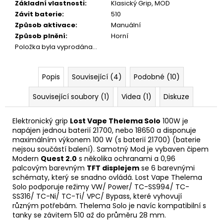
Základní vlastnosti
:
Klasický Grip, MOD
Závit baterie
:
510
Způsob aktivace
:
Manuální
Způsob plnění
:
Horní
Položka byla vyprodána…
Popis
Související (4)
Podobné (10)
Související soubory (1)
Videa (1)
Diskuze
Elektronický grip
Lost Vape Thelema Solo
100W je
napájen jednou baterií 21700, nebo 18650 a disponuje
maximálním výkonem 100 W (s baterií 21700) (
baterie
nejsou součástí balení). Samotný Mod je vybaven čipem
Modern
Quest 2.0
s několika ochranami a 0,96
palcovým barevným
TFT displejem
se 6 barevnými
schématy, který se snadno ovládá. Lost Vape Thelema
Solo podporuje režimy
VW
/ Power/
TC
-SS994/ TC-
SS316/ TC-Ni/ TC-Ti/ VPC/ Bypass, které vyhovují
různým potřebám. Thelema Solo je navíc kompatibilní s
tanky se závitem 510 až do průměru 28 mm.