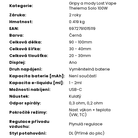
Gripy a mody Lost Vape
Kategorie
:
Thelema Solo 100W
Záruka
:
2 roky
Hmotnost
:
0.419 kg
EAN
:
6972791015119
Barva
:
Černá
Celková délka
:
90 - 100mm
Celková šířka
:
30 - 40mm
Celková tloušťka
:
20 - 30mm
Displej
:
Ano
Druh napájení
:
Vyměnitelná baterie
Kapacita baterie [mAh]
:
Není součástí
Kapacita e-liquidu [ml]
:
1 - 2ml
Možnosti nabíjení
:
USB-C
Náustek
:
Kulatý
Odpor spirály
:
0,3 ohm, 0,2 ohm
Nast. výkon + teplota
Pokročilé režimy
:
(VW, TC)
Regulace přívodu
Plynulá regulace
vzduchu
:
Styl potahování
:
DL (Přímé do plic)