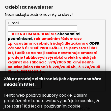
á
Odebírat newsletter
p
Nezmeškejte žádné novinky či slevy!
a
t
E-mail
í
KLIKNUTÍM SOUHLASÍM s
obchodními
podmínkami,
reklamačním řádem a se
zpracováním osobních údajů dle zákona o
GDPR
.
Zároveň ČESTNĚ PROHLAŠUJI, že jsem starší 18ti
let, tudíž se na moji osobu nevztahuje omezení
prodeje tabákových výrobků a elektronických
cigaret dle zákona č. 379/2005 Sb. a následně
souvisejících zákonů č. 225/2006 Sb., č. 274/2008
Sb a č. 305/2009 Sb.
Zákaz prodeje elektronických cigaret osobám
PŘIHLÁSIT SE
mladším 18 let.
Tento web používá soubory cookie. Dalším
procházením tohoto webu vyjadřujete souhlas, že
jste starší 18ti let a s používáním cookie.
Kontakty INNOKIN
Dopravné / poštovné