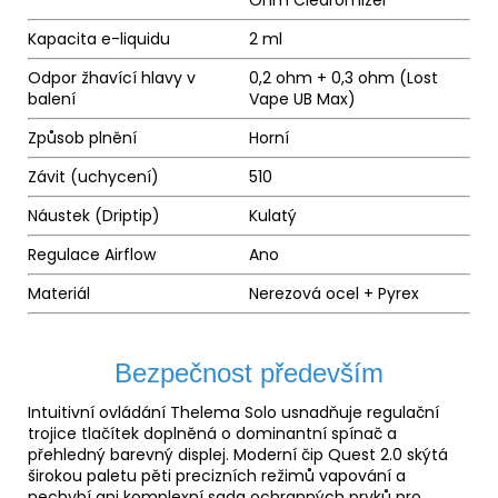
Kapacita e-liquidu
2 ml
Odpor žhavící hlavy v
0,2 ohm + 0,3 ohm (Lost
balení
Vape UB Max)
Způsob plnění
Horní
Závit (uchycení)
510
Náustek
(Driptip)
Kulatý
Regulace Airflow
Ano
Materiál
Nerezová ocel + Pyrex
Bezpečnost především
Intuitivní ovládání Thelema Solo usnadňuje regulační
trojice tlačítek doplněná o dominantní spínač a
přehledný barevný displej. Moderní čip Quest 2.0 skýtá
širokou paletu pěti precizních režimů vapování a
nechybí ani komplexní sada ochranných prvků pro