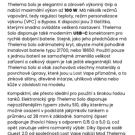
Thelema Solo je elegantní a zároveň výkonný Grip a
nabízí maximální výkon až
100 W
. Má několik režimů
vapování, tedy regulaci teploty, režim personalizace
výkonu (VPC) a Bypass. K dispozici jsou 3 tlačítka,
kterými snadno ovládáte veškerá nastavení. Thelema
Solo disponuje také moderním
USB-C
konektorem pro
rychlé dobíjení baterie. Stejně, jako jeho předchůdce má
Thelema Solo odnímatelný kryt, abyste mohli pohodlně
instalovat baterie typu 21700, nebo 18650. Použití pouze
s jednou baterií se samozřejmě zmenšila velikost
zařízení a celkový dojem je tak ještě elegantnější. Mod
Thelema Solo si však zachovává všechny materiály a
povrchové úpravy, které jsou u Lost Vape příznačné, a to
zinkové slitiny, dřevěné intarzie, uhlíková vlákna nebo
kůže v závislosti na modelu.
Kompaktní, ale přesto ideální pro použití s širokou řadou
tanků. Elektronický grip Thelema Solo disponuje
nejrozšířenějším typem závitu 510, díky kterému je
možné osazení v podstatě jakýmkoliv tankem o
průměru až 28 mm k základně. Samotný čipset
podporuje žhavící hlavy s odporem 0,15 Ω a 5,0 Ω, což
opět zaručuje velmi rozmanitý výběr. Díky čipové sadě
Quest 2.0 od společnosti Lost Vape nabízí Mod Thelema