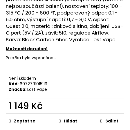
č
nejsou součástí balení), nastavení teploty: 100 -
u
315 °C / 200 - 600 °F, podporovaný odpor: 0,1 -
j
5,0 ohm, výstupní napětí: 0,7 - 8,0 V, čipset:
e
m
Quest 2.0, materiál: zinková slitina, dobíjení: USB-
e
C port (5V / 2A), závit: 510, regulace
Airflow
.
Barva: Black Carbon Fiber. Výrobce: Lost Vape.
Možnosti doručení
OXVA
XLIM
Položka byla vyprodána…
TOP
FILL
SS
POD
Není skladem
CARTRIDGE
Kód:
6972791015119
1,2OHM
2ML
Značka:
Lost Vape
79
Kč
1 149 Kč
Měrná
cena:
Zeptat se
Hlídat
Sdílet