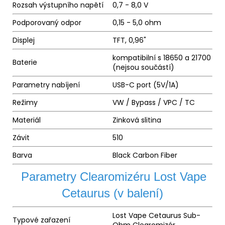
Rozsah výstupního napětí
0,7 - 8,0 V
Podporovaný odpor
0,15 - 5,0 ohm
Displej
TFT, 0,96"
kompatibilní s 18650 a 21700
Baterie
(nejsou součástí)
Parametry nabíjení
USB-C port (5V/1A)
Režimy
VW / Bypass / VPC / TC
Materiál
Zinková slitina
Závit
510
Barva
Black Carbon Fiber
Parametry Clearomizéru Lost Vape
Cetaurus (v balení)
Lost Vape Cetaurus Sub-
Typové zařazení
Ohm Clearomizér