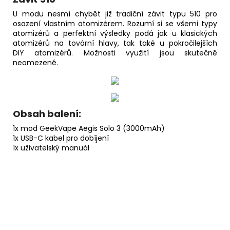
U modu nesmí chybět již tradiční závit typu 510 pro
osazení vlastním atomizérem. Rozumí si se všemi typy
atomizérů a perfektní výsledky podá jak u klasických
atomizérů na tovární hlavy, tak také u pokročilejších
DIY atomizérů. Možnosti využití jsou skutečně
neomezené.
Obsah balení:
1x mod GeekVape Aegis Solo 3 (3000mAh)
1x USB-C kabel pro dobíjení
1x uživatelský manuál
Buďte první, kdo napíše příspěvek k této položce.
Pouze registrovaní uživatelé mohou vkládat příspěvky.
Prosím
přihlaste se
nebo se
registrujte
.