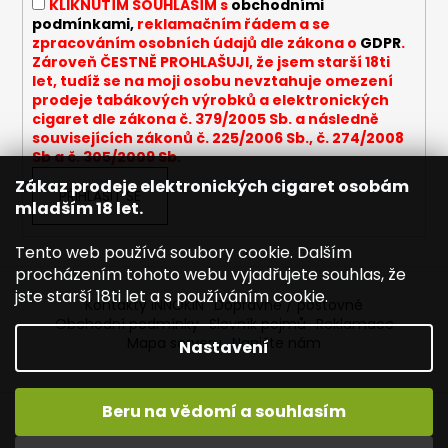
KLIKNUTÍM SOUHLASÍM s
obchodními
podmínkami,
reklamačním řádem a se
zpracováním osobních údajů dle zákona o
GDPR
.
Zároveň ČESTNĚ PROHLAŠUJI, že jsem starší 18ti
let, tudíž se na moji osobu nevztahuje omezení
prodeje tabákových výrobků a elektronických
cigaret dle zákona č. 379/2005 Sb. a následně
souvisejících zákonů č. 225/2006 Sb., č. 274/2008
Sb a č. 305/2009 Sb.
Zákaz prodeje elektronických cigaret osobám
PŘIHLÁSIT SE
mladším 18 let.
Tento web používá soubory cookie. Dalším
procházením tohoto webu vyjadřujete souhlas, že
jste starší 18ti let a s používáním cookie.
Kontakty INNOKIN
Dopravné / poštovné
Obchodní podmínky
Slovník pojmů
Reklamace
Mapa serveru
Napište nám
Nastavení
Beru na vědomí a souhlasím
Vytvořil Shoptet
Vítejte ve světě INNOKIN. Nabízíme Vám to nejlepší ze světa
Copyright 2026
INNOKIN - Specialista na e-cigarety
.