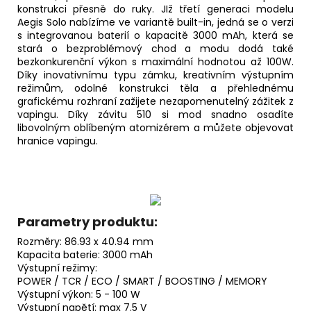
konstrukci přesně do ruky. JIž třetí generaci modelu
Aegis Solo nabízíme ve variantě built-in, jedná se o verzi
s integrovanou baterií o kapacitě 3000 mAh, která se
stará o bezproblémový chod a modu dodá také
bezkonkurenční výkon s maximální hodnotou až 100W.
Díky inovativnímu typu zámku, kreativním výstupním
režimům, odolné konstrukci těla a přehlednému
grafickému rozhraní zažijete nezapomenutelný zážitek z
vapingu. Díky závitu 510 si mod snadno osadíte
libovolným oblíbeným atomizérem a můžete objevovat
hranice vapingu.
Parametry produktu:
Rozměry: 86.93 x 40.94 mm
Kapacita
baterie
: 3000 mAh
Výstupní režimy:
POWER / TCR / ECO / SMART / BOOSTING / MEMORY
Výstupní výkon: 5 - 100 W
Výstupní napětí: max 7.5 V