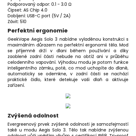
Podporovaný odpor: 0.1 - 3.0 Ω
Čipset: AS Chip 4.0
Dobíjení: USB-C port (5V / 2A)
Závit: 510
Perfektní ergonomie
GeekVape Aegis Solo 3 nabídne vyladěnou konstrukci s
maximálním důrazem na perfektní ergonomii těla. Mod
se příjemně drží v dlani během používání a díky
zaoblené zadní části nebude na obtíž ani v průběhu
celodenního vapování. Výhodou modu je potom funkce
inteligentního zámku, poté, co mod uchopíte do dlaně,
automaticky se odemkne, v zadní části se nachází
praktické čidlo, které detekuje vaši dlaň a aktivuje
zařízení.
Zvýšená odolnost
Evergreenový prvek zvýšené odolnosti je samozřejmostí
také u modu Aegis Solo 3. Tělo tak nabídne zvýšenou
odolnost vůči vnějším vlivům s certifikací IP68. Tri-proof