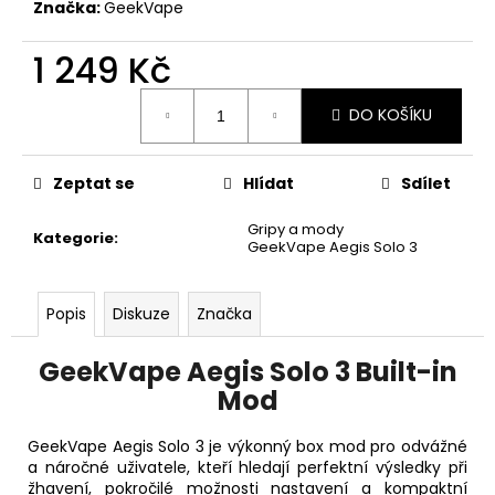
č
Značka:
GeekVape
u
j
1 249 Kč
e
m
Měrná
DO KOŠÍKU
cena:
e
Zeptat se
Hlídat
Sdílet
ELF
BAR
600
Gripy a mody
Kategorie
:
-
GeekVape Aegis Solo 3
20MG
-
WATERMELON
Popis
Diskuze
Značka
(VODNÍ
MELOUN)
GeekVape Aegis Solo 3 Built-in
195
Kč
Mod
GeekVape Aegis Solo 3 je výkonný box mod pro odvážné
a náročné uživatele, kteří hledají perfektní výsledky při
žhavení, pokročilé možnosti nastavení a kompaktní