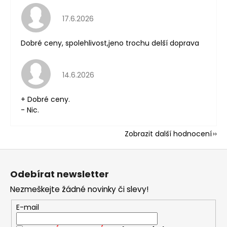
Hodnocení obchodu je 5 z 5 hvězdiček.
17.6.2026
Dobré ceny, spolehlivost,jeno trochu delší doprava
Hodnocení obchodu je 5 z 5 hvězdiček.
14.6.2026
+ Dobré ceny.
- Nic.
Zobrazit další hodnocení
Z
á
Odebírat newsletter
p
Nezmeškejte žádné novinky či slevy!
a
t
E-mail
í