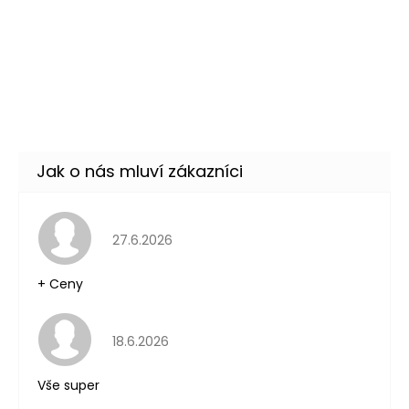
Hodnocení obchodu je 5 z 5 hvězdiček.
27.6.2026
+ Ceny
Hodnocení obchodu je 5 z 5 hvězdiček.
18.6.2026
Vše super