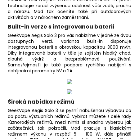
technologie zaručí zvýšenou odolnost vůči vodě, prachu
a nárazu. Mod tak oceníte také při outdoorových
aktivitách a v náročném zaměstnání.
Built-in verze s integrovanou baterií
GeekVape Aegis Solo 3 pro vás nabízíme v jedné ze dvou
dostupných verzí. Varianta built-in disponuje
integrovanou baterií s obrovskou kapacitou 3000 mAh.
Díky integrované baterii v těle je zajištěn hladký chod,
dlouhá výdrž a bezproblémové používání.
Samozřejmostí je také podpora rychlého nabíjení s
dobíjecími parametry 5V a 2A.
Široká nabídka režimů
GeekVape Aegis Solo 3 se pyšní nabušenou výbavou co
do počtu výstupních režimů. Vybírat můžete z celé řady
různorodých režimů, mezi nimiž si snadno vyberou jak
začátečníci, tak pokročilí. Mod pracuje s klasickým
režimem výkonu v rozpětí 5 - 100 W, dále přináší