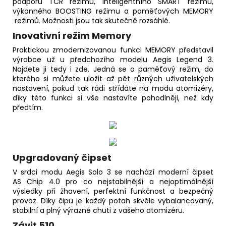
podporu TCR režimu, inteligentního SMART režimu,
výkonného BOOSTING režimu a paměťových MEMORY
režimů. Možnosti jsou tak skutečně rozsáhlé.
Inovativní režim Memory
Praktickou zmodernizovanou funkci MEMORY představil
výrobce už u předchozího modelu Aegis Legend 3.
Najdete ji tedy i zde. Jedná se o paměťový režim, do
kterého si můžete uložit až pět různých uživatelských
nastavení, pokud tak rádi střídáte na modu atomizéry,
díky této funkci si vše nastavíte pohodlněji, než kdy
předtím.
Upgradovaný čipset
V srdci modu Aegis Solo 3 se nachází moderní čipset
AS Chip 4.0 pro co nejstabilnější a nejoptimálnější
výsledky při žhavení, perfektní funkčnost a bezpečný
provoz. Díky čipu je každý potah skvěle vybalancovaný,
stabilní a plný výrazné chuti z vašeho atomizéru.
Závit 510