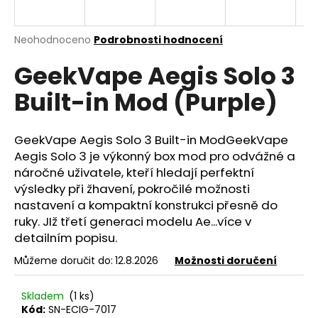
a
j
Průměrné
Neohodnoceno
Podrobnosti hodnocení
í
hodnocení
GeekVape Aegis Solo 3
produktu
t
je
?
Built-in Mod (Purple)
0,0
z
5
hvězdiček.
GeekVape Aegis Solo 3 Built-in ModGeekVape
Aegis Solo 3 je výkonný box mod pro odvážné a
HLEDAT
náročné uživatele, kteří hledají perfektní
výsledky při žhavení, pokročilé možnosti
nastavení a kompaktní konstrukci přesně do
ruky. JIž třetí generaci modelu Ae...více v
D
detailním popisu.
o
p
Můžeme doručit do:
12.8.2026
Možnosti doručení
o
r
Skladem
(1 ks)
u
Kód:
SN-ECIG-7017