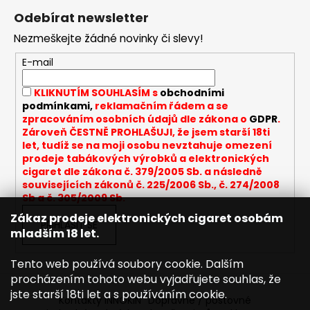
á
Odebírat newsletter
p
Nezmeškejte žádné novinky či slevy!
a
t
E-mail
í
KLIKNUTÍM SOUHLASÍM s
obchodními
podmínkami,
reklamačním řádem a se
zpracováním osobních údajů dle zákona o
GDPR
.
Zároveň ČESTNĚ PROHLAŠUJI, že jsem starší 18ti
let, tudíž se na moji osobu nevztahuje omezení
prodeje tabákových výrobků a elektronických
cigaret dle zákona č. 379/2005 Sb. a následně
souvisejících zákonů č. 225/2006 Sb., č. 274/2008
Sb a č. 305/2009 Sb.
Zákaz prodeje elektronických cigaret osobám
PŘIHLÁSIT SE
mladším 18 let.
Tento web používá soubory cookie. Dalším
procházením tohoto webu vyjadřujete souhlas, že
jste starší 18ti let a s používáním cookie.
Kontakty INNOKIN
Dopravné / poštovné