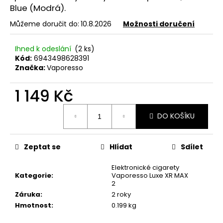
č
Blue (Modrá).
u
j
Můžeme doručit do:
10.8.2026
Možnosti doručení
e
m
Ihned k odeslání
(2 ks)
e
Kód:
6943498628391
Značka:
Vaporesso
OXVA
1 149 Kč
XLIM
TOP
Měrná
FILL
DO KOŠÍKU
cena:
SS
POD
CARTRIDGE
1,2OHM
Zeptat se
Hlídat
Sdílet
2ML
79
Elektronické cigarety
Kč
Kategorie
:
Vaporesso Luxe XR MAX
2
Záruka
:
2 roky
Hmotnost
:
0.199 kg