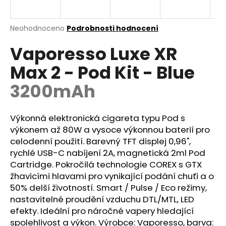
a
j
Průměrné
Neohodnoceno
Podrobnosti hodnocení
í
hodnocení
Vaporesso Luxe XR
produktu
t
je
?
Max 2 - Pod Kit - Blue
0,0
z
3200mAh
5
hvězdiček.
Výkonná elektronická cigareta typu Pod s
HLEDAT
výkonem až 80W a vysoce výkonnou baterií pro
celodenní použití. Barevný TFT displej 0,96",
rychlé USB-C nabíjení 2A, magnetická 2ml Pod
D
Cartridge
. Pokročilá technologie COREX s GTX
o
žhavicími hlavami pro vynikající podání chuťi a o
p
50% delší životností. Smart / Pulse / Eco režimy,
o
nastavitelné proudění vzduchu DTL/
MTL
, LED
r
efekty. Ideální pro náročné vapery hledající
u
spolehlivost a výkon. Výrobce: Vaporesso, barva: