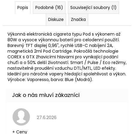
Popis
Podobné (16)
Související soubory (1)
Diskuze
Značka
Výkonná elektronická cigareta typu Pod s výkonem až
80W a vysoce výkonnou baterií pro celodenní použití.
Barevný TFT displej 0,96", rychlé USB-C nabíjení 2A,
magnetická 2ml Pod
Cartridge
. Pokročilá technologie
COREX s GTX žhavicími hlavami pro vynikající podání
chuťi a o 50% delší životností. Smart / Pulse / Eco režimy,
nastavitelné proudění vzduchu DTL/
MTL
, LED efekty.
Ideální pro náročné vapery hledající spolehlivost a výkon.
Výrobce: Vaporesso, barva: Blue (Modrá).
Hodnocení obchodu je 5 z 5 hvězdiček.
27.6.2026
+ Ceny