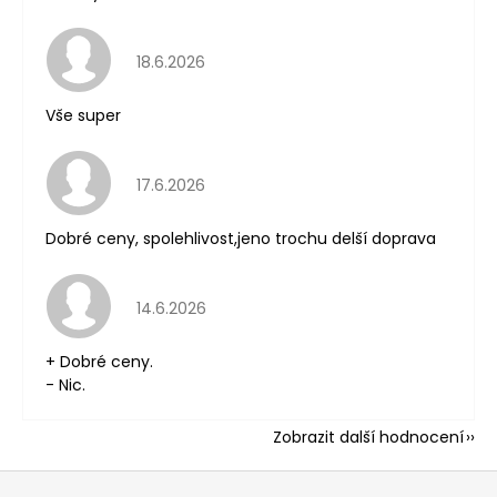
Hodnocení obchodu je 5 z 5 hvězdiček.
18.6.2026
Vše super
Hodnocení obchodu je 5 z 5 hvězdiček.
17.6.2026
Dobré ceny, spolehlivost,jeno trochu delší doprava
Hodnocení obchodu je 5 z 5 hvězdiček.
14.6.2026
+ Dobré ceny.
- Nic.
Zobrazit další hodnocení
Z