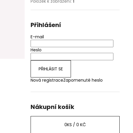
Položek k zobrazení:
1
Přihlášení
E-mail
Heslo
PŘIHLÁSIT SE
Nová registrace
Zapomenuté heslo
Nákupní košík
0
KS /
0 KČ