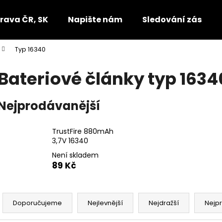
rava ČR, SK
Napište nám
Sledování zásilek
Typ 16340
Co potřebujete najít?
Bateriové články typ 1634
HLEDAT
Nejprodávanější
TrustFire 880mAh
Doporučujeme
3,7V 16340
Není skladem
89 Kč
Ř
a
Doporučujeme
Nejlevnější
Nejdražší
Nejp
z