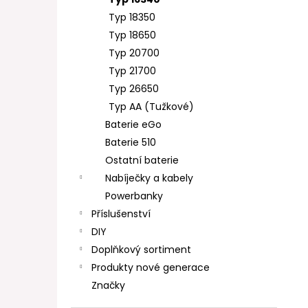
DEKANG DESERT SHIP 10ML 11MG
l
Typ 18350
154 Kč
Původně:
195 Kč
Typ 18650
Typ 20700
Typ 21700
Typ 26650
Typ AA (Tužkové)
Baterie eGo
Baterie 510
Ostatní baterie
Nabíječky a kabely
Powerbanky
Příslušenství
DIY
Doplňkový sortiment
Produkty nové generace
Značky