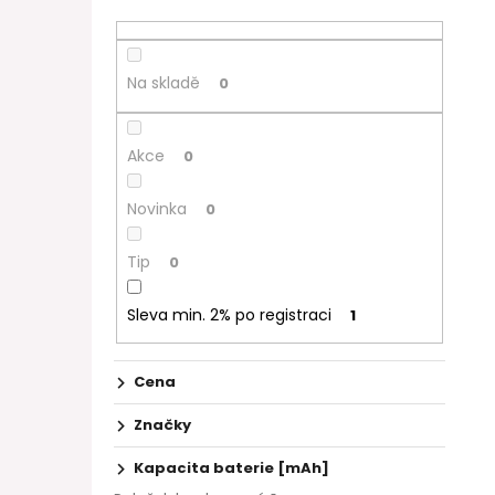
Na skladě
0
Akce
0
Novinka
0
Tip
0
Sleva min. 2% po registraci
1
Cena
Značky
Kapacita baterie [mAh]