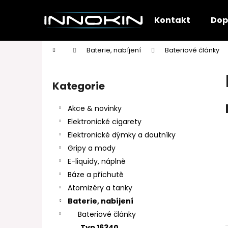
K
Přejít
na
o
Kontakt
Dop
obsah
Zpět
Zpět
š
do
do
í
Domů
Baterie, nabíjení
Bateriové články
k
obchodu
obchodu
P
o
Kategorie
Přeskočit
s
kategorie
t
Akce & novinky
r
Elektronické cigarety
a
Elektronické dýmky a doutníky
n
Gripy a mody
n
E-liquidy, náplně
í
Báze a příchutě
p
Atomizéry a tanky
a
Baterie, nabíjení
n
Bateriové články
e
Typ 16340