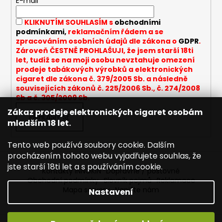
t
E-mail
a
í
j
KLIKNUTÍM SOUHLASÍM s
obchodními
podmínkami,
reklamačním řádem a se
í
zpracováním osobních údajů dle zákona o
GDPR
.
t
Zároveň ČESTNĚ PROHLAŠUJI, že jsem starší 18ti
let, tudíž se na moji osobu nevztahuje omezení
?
prodeje tabákových výrobků a elektronických
cigaret dle zákona č. 379/2005 Sb. a následně
souvisejících zákonů č. 225/2006 Sb., č. 274/2008
Sb a č. 305/2009 Sb.
Zákaz prodeje elektronických cigaret osobám
HLEDAT
PŘIHLÁSIT SE
mladším 18 let.
Tento web používá soubory cookie. Dalším
procházením tohoto webu vyjadřujete souhlas, že
D
jste starší 18ti let a s používáním cookie.
o
Kontakty INNOKIN
Dopravné / poštovné
p
Obchodní podmínky
Slovník pojmů
Reklamace
o
Mapa serveru
Napište nám
Nastavení
r
u