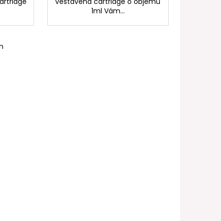
artridge
vestavěná cartridge o objemu
1ml Vám...
m