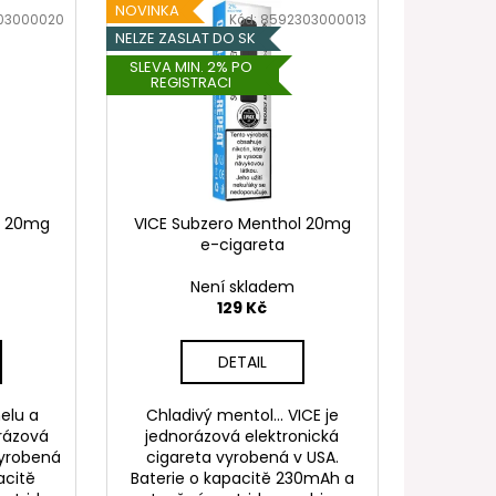
FILL SS POD CARTRIDGE
NOVINKA
03000020
Kód:
8592303000013
NELZE ZASLAT DO SK
SLEVA MIN. 2% PO
REGISTRACI
o 20mg
VICE Subzero Menthol 20mg
e-cigareta
Není skladem
129 Kč
DETAIL
elu a
Chladivý mentol... VICE je
orázová
jednorázová elektronická
vyrobená
cigareta vyrobená v USA.
acitě
Baterie o kapacitě 230mAh a