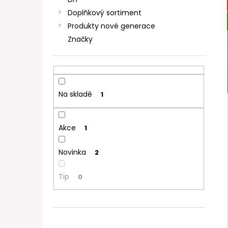
DEKANG DESERT SHIP 10ML 11MG
l
Doplňkový sortiment
154 Kč
Původně:
195 Kč
Produkty nové generace
Značky
Na skladě
1
Akce
1
Novinka
2
Tip
0