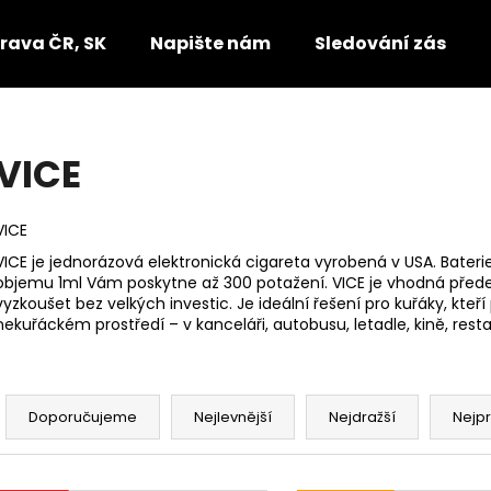
rava ČR, SK
Napište nám
Sledování zásilek
Co potřebujete najít?
VICE
HLEDAT
VICE
VICE je jednorázová elektronická cigareta vyrobená v USA. Bater
objemu 1ml Vám poskytne až 300 potažení. VICE je vhodná předevší
Doporučujeme
vyzkoušet bez velkých investic. Je ideální řešení pro kuřáky, kteř
nekuřáckém prostředí – v kanceláři, autobusu, letadle, kině, rest
Ř
a
Doporučujeme
Nejlevnější
Nejdražší
Nejp
z
e
V