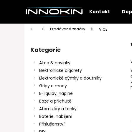
K
Přejít
na
o
Kontakt
Dop
obsah
Zpět
Zpět
š
do
do
í
Domů
Prodávané značky
VICE
k
obchodu
obchodu
P
o
Kategorie
Přeskočit
s
kategorie
t
Akce & novinky
r
Elektronické cigarety
a
Elektronické dýmky a doutníky
n
Gripy a mody
n
E-liquidy, náplně
í
Báze a příchutě
p
Atomizéry a tanky
a
Baterie, nabíjení
n
Příslušenství
e
DIY