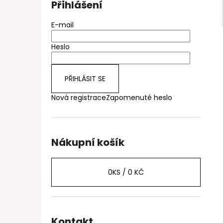
Přihlášení
E-mail
Heslo
PŘIHLÁSIT SE
Nová registrace
Zapomenuté heslo
Nákupní košík
0
KS /
0 KČ
Kontakt