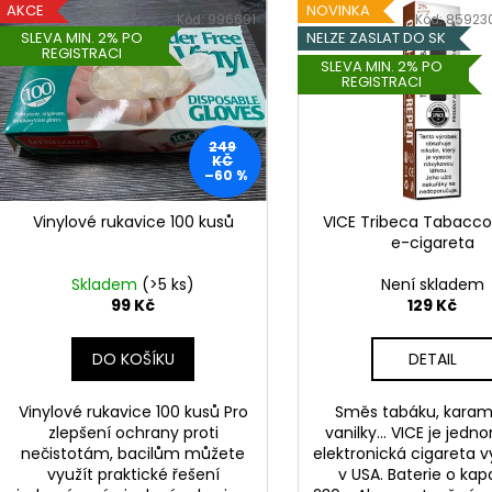
DEKANG DESERT SHIP 10ML 6MG
OXVA XLIM TOP 
n
AKCE
NOVINKA
ý
Kód:
996691
Kód:
85923
1,2OHM 2ML
155 Kč
í
SLEVA MIN. 2% PO
NELZE ZASLAT DO SK
p
Původně:
195 Kč
79 Kč
REGISTRACI
p
SLEVA MIN. 2% PO
i
REGISTRACI
r
s
o
p
249
d
r
KČ
–60 %
u
o
k
d
Vinylové rukavice 100 kusů
VICE Tribeca Tabacc
t
e-cigareta
u
ů
k
Skladem
(>5 ks)
Není skladem
t
99 Kč
129 Kč
ů
DO KOŠÍKU
DETAIL
Vinylové rukavice 100 kusů Pro
Směs tabáku, karam
zlepšení ochrany proti
vanilky... VICE je jedn
nečistotám, bacilům můžete
elektronická cigareta 
využít praktické řešení
v USA. Baterie o kap