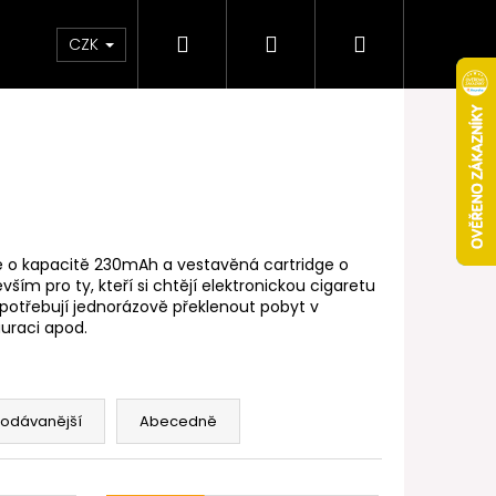
Hledat
Přihlášení
Nákupní
Obchodní podmínky
Věrnostní program
CZK
košík
ie o kapacitě 230mAh a vestavěná cartridge o
m pro ty, kteří si chtějí elektronickou cigaretu
í potřebují jednorázově překlenout pobyt v
auraci apod.
rodávanější
Abecedně
Následující