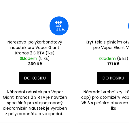
499
KČ
–26 %
Nerezovo-polykarbonátový
Kryt těla s plnícím o
náustek pro Vapor Giant
pro Vapor Giant 
Kronos 2 S RTA (1ks)
Skladem
(5 ks)
Skladem
(5 ks)
369 Kč
171 Kč
DO KOŠÍKU
DO KOŠÍKU
Náhradní náustek pro Vapor
Náhradní vrchní kryt t
Giant Kronos 2 S RTA je navržen
cap) pro atomizéry Vap
speciálně pro stejnojmenný
V5 S s plnícím otvorem.
clearomizér. Náustek je vyroben
1ks
z polykarbonátu a ve spodní...