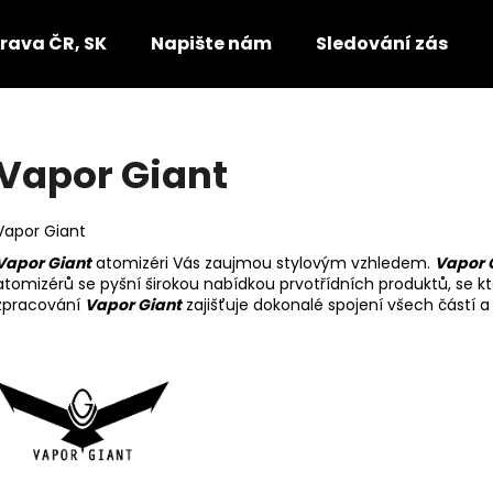
rava ČR, SK
Napište nám
Sledování zásilek
Co potřebujete najít?
Vapor Giant
HLEDAT
Vapor Giant
Vapor Giant
atomizéri Vás zaujmou stylovým vzhledem.
Vapor 
atomizérů se pyšní širokou nabídkou prvotřídních produktů, se kt
Doporučujeme
zpracování
Vapor Giant
zajišťuje dokonalé spojení všech částí a