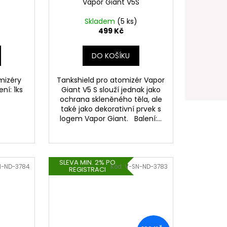
Vapor Giant V5S
Skladem
(5 ks)
499 Kč
DO KOŠÍKU
mizéry
Tankshield pro atomizér Vapor
ní: 1ks
Giant V5 S slouží jednak jako
ochrana skleněného těla, ale
také jako dekorativní prvek s
logem Vapor Giant. Balení:...
SLEVA MIN. 2% PO
N-ND-3784
Kód:
V-SN-ND-3783
REGISTRACI