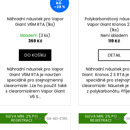
KČ
–28 %
Náhradní náustek pro Vapor
Polykarbonátový náus
Giant V6M RTA (1ks)
Vapor Giant Kronos 2
(1ks)
Skladem
(3 ks)
Není skladem
359 Kč
119 Kč
DO KOŠÍKU
DETAIL
Náhradní náustek pro Vapor
Náhradní náustek pro
Giant V6M RTA je navržen
Giant Kronos 2 S RTA je
speciálně pro stejnojmenný
speciálně pro stejno
clearomizér. Lze ho použít také
clearomizér. Náustek je
s clearomizérem Vapor Giant
z polykarbonátu. Příj
V6 S...
SLEVA MIN. 2% PO
SLEVA MIN. 2% PO
Kód:
V-SN-ND-3785
Kód:
V-S
REGISTRACI
REGISTRACI