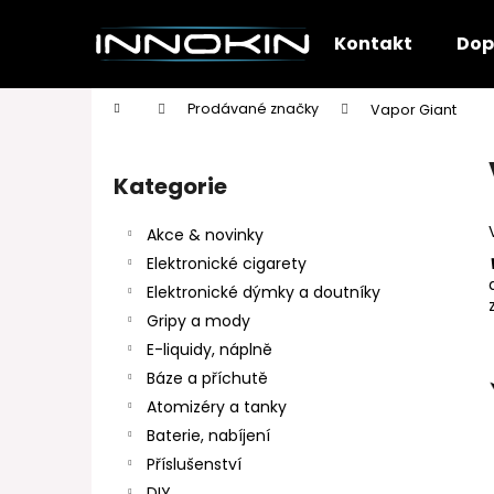
K
Přejít
na
o
Kontakt
Dop
obsah
Zpět
Zpět
š
do
do
í
Domů
Prodávané značky
Vapor Giant
k
obchodu
obchodu
P
o
Kategorie
Přeskočit
s
kategorie
t
Akce & novinky
r
Elektronické cigarety
a
Elektronické dýmky a doutníky
n
Gripy a mody
n
E-liquidy, náplně
í
Báze a příchutě
p
Atomizéry a tanky
a
Baterie, nabíjení
n
Příslušenství
e
DIY