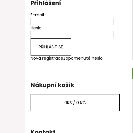
Přihlášení
E-mail
Heslo
PŘIHLÁSIT SE
Nová registrace
Zapomenuté heslo
Nákupní košík
0
KS /
0 KČ
Kontakt