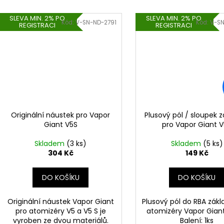
SLEVA MIN. 2% PO
SLEVA MIN. 2% PO
Kód:
V-SN-ND-2791
Kód:
V-S
REGISTRACI
REGISTRACI
Originální náustek pro Vapor
Plusový pól / sloupek 
Giant V5S
pro Vapor Giant 
Skladem
(3 ks)
Skladem
(5 ks)
304 Kč
149 Kč
DO KOŠÍKU
DO KOŠÍKU
Originální náustek Vapor Giant
Plusový pól do RBA zákl
pro atomizéry V5 a V5 S je
atomizéry Vapor Gian
vyroben ze dvou materiálů.
Balení: 1ks