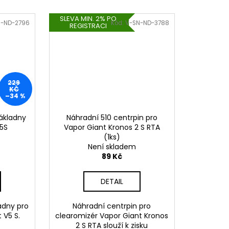
SLEVA MIN. 2% PO
N-ND-2796
Kód:
V-SN-ND-3788
REGISTRACI
229
KČ
–34 %
základny
Náhradní 510 centrpin pro
V5S
Vapor Giant Kronos 2 S RTA
(1ks)
Není skladem
89 Kč
DETAIL
adny pro
Náhradní centrpin pro
t V5 S.
clearomizér Vapor Giant Kronos
2 S RTA slouží k zisku