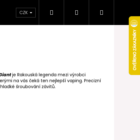
Hledat
Přihlášení
Nákupní
Obchodní podmínky
Věrnostní program
CZK
košík
Giant
je Rakouská legenda mezi výrobci
erými na vás čeká ten nejlepší vaping. Precizní
 hladké šroubování závitů.
Následující