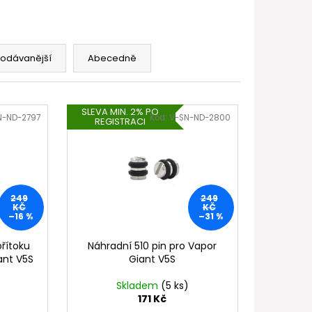
FILL SS POD CARTRIDGE
rodávanější
Abecedně
SLEVA MIN. 2% PO
N-ND-2797
Kód:
V-SN-ND-2800
REGISTRACI
249
249
KČ
KČ
–16 %
–31 %
přítoku
Náhradní 510 pin pro Vapor
ant V5S
Giant V5S
Skladem
(5 ks)
171 Kč