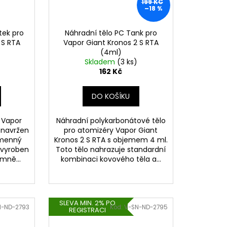
199 KČ
–18 %
tek pro
Náhradní tělo PC Tank pro
 S RTA
Vapor Giant Kronos 2 S RTA
(4ml)
Skladem
(3 ks)
162 Kč
DO KOŠÍKU
 Vapor
Náhradní polykarbonátové tělo
 navržen
pro atomizéry Vapor Giant
jmenný
Kronos 2 S RTA s objemem 4 ml.
 vyroben
Toto tělo nahrazuje standardní
emně...
kombinaci kovového těla a...
SLEVA MIN. 2% PO
N-ND-2793
Kód:
V-SN-ND-2795
REGISTRACI