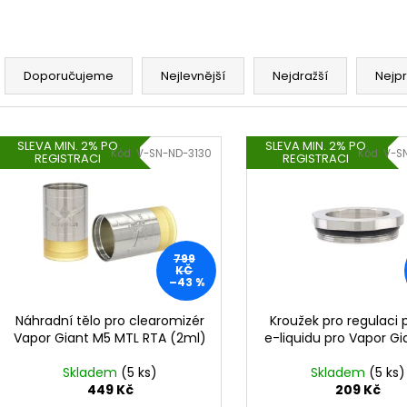
DEKANG DESERT SHIP 10ML 6MG
OXVA XLIM TOP 
1,2OHM 2ML
155 Kč
Původně:
195 Kč
79 Kč
Ř
a
Doporučujeme
Nejlevnější
Nejdražší
Nejp
z
e
V
n
SLEVA MIN. 2% PO
SLEVA MIN. 2% PO
ý
Kód:
V-SN-ND-3130
Kód:
V-S
REGISTRACI
REGISTRACI
í
p
p
i
r
s
o
p
799
d
r
KČ
–43 %
u
o
k
d
Náhradní tělo pro clearomizér
Kroužek pro regulaci 
t
Vapor Giant M5 MTL RTA (2ml)
e-liquidu pro Vapor Gi
u
ů
k
Skladem
(5 ks)
Skladem
(5 ks)
t
449 Kč
209 Kč