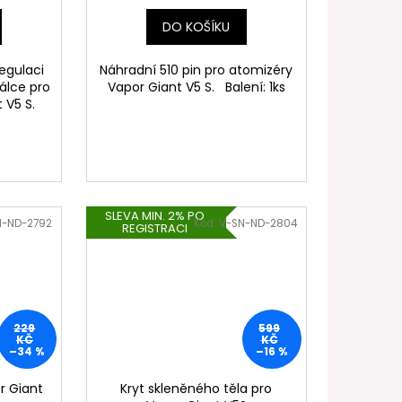
DO KOŠÍKU
egulaci
Náhradní 510 pin pro atomizéry
rálce pro
Vapor Giant V5 S. Balení: 1ks
t V5 S.
SLEVA MIN. 2% PO
N-ND-2792
Kód:
V-SN-ND-2804
REGISTRACI
229
599
KČ
KČ
–34 %
–16 %
r Giant
Kryt skleněného těla pro