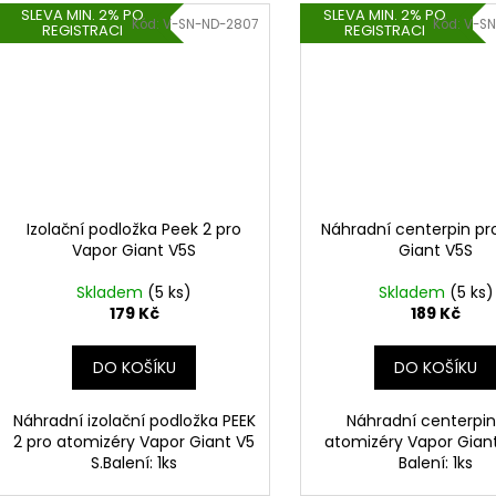
SLEVA MIN. 2% PO
SLEVA MIN. 2% PO
Kód:
V-SN-ND-2807
Kód:
V-SN
REGISTRACI
REGISTRACI
Izolační podložka Peek 2 pro
Náhradní centerpin pr
Vapor Giant V5S
Giant V5S
Skladem
(5 ks)
Skladem
(5 ks)
179 Kč
189 Kč
DO KOŠÍKU
DO KOŠÍKU
Náhradní izolační podložka PEEK
Náhradní centerpin
2 pro atomizéry Vapor Giant V5
atomizéry Vapor Gian
S.Balení: 1ks
Balení: 1ks