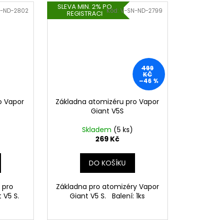
SLEVA MIN. 2% PO
-ND-2802
Kód:
V-SN-ND-2799
REGISTRACI
499
KČ
–46 %
o Vapor
Základna atomizéru pro Vapor
Giant V5S
Skladem
(5 ks)
269 Kč
DO KOŠÍKU
 pro
Základna pro atomizéry Vapor
t V5 S.
Giant V5 S. Balení: 1ks