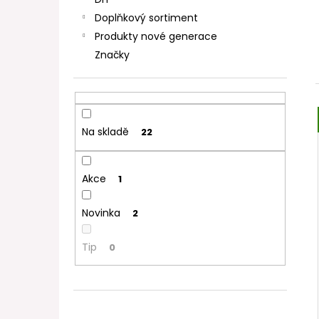
DEKANG DESERT SHIP 10ML 11MG
l
Doplňkový sortiment
154 Kč
Původně:
195 Kč
Produkty nové generace
Značky
Na skladě
22
Akce
1
Novinka
2
Tip
0