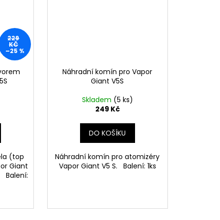
229
KČ
–25 %
tvorem
Náhradní komín pro Vapor
V5S
Giant V5S
Skladem
(5 ks)
249 Kč
DO KOŠÍKU
ěla (top
Náhradní komín pro atomizéry
or Giant
Vapor Giant V5 S. Balení: 1ks
 Balení: