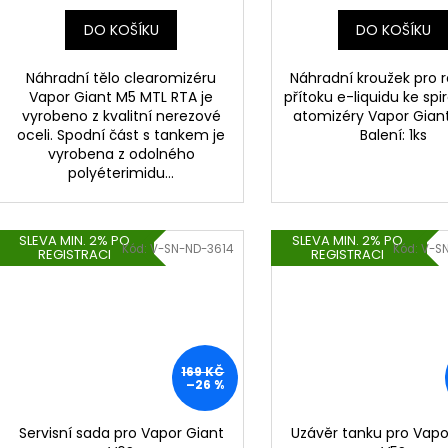
ů
DO KOŠÍKU
DO KOŠÍKU
Náhradní tělo clearomizéru
Náhradní kroužek pro r
Vapor Giant M5 MTL RTA je
přítoku e-liquidu ke spi
vyrobeno z kvalitní nerezové
atomizéry Vapor Gian
oceli. Spodní část s tankem je
Balení: 1ks
vyrobena z odolného
polyéterimidu...
SLEVA MIN. 2% PO
SLEVA MIN. 2% PO
Kód:
V-SN-ND-3614
Kód:
V-S
REGISTRACI
REGISTRACI
169 KČ
–26 %
Servisní sada pro Vapor Giant
Uzávěr tanku pro Vapo