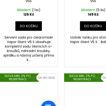
V6S
V5S
Skladem
(1 ks)
Skladem
(5 ks)
125 Kč
149 Kč
DO KOŠÍKU
DO KOŠÍKU
Servisní sada pro clearomizér
Uzávěr tanku pro ato
Vapor Giant V6 S obsahuje
Vapor Giant V5 S. Bale
kompletní sadu těsnících o-
kroužků, náhradní šroubky,
spirálku a nástroj určený přímo
k...
SLEVA MIN. 2% PO
SLEVA MIN. 2% PO
Kód:
V-SN-ND-3642
Kód:
V-S
REGISTRACI
REGISTRACI
499