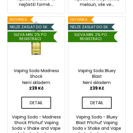
č
nejčistší formě....
meloun, vše ve...
u
j
e
NOVINKA
NOVINKA
m
NELZE ZASLAT DO SK
NELZE ZASLAT DO SK
e
SLEVA MIN. 2% PO
SLEVA MIN. 2% PO
REGISTRACI
REGISTRACI
DEKANG
DESERT
SHIP
10ML
Vaping Soda Madness
Vaping Soda Bluey
11MG
Shock
Blast
154
Není skladem
Není skladem
Kč
239 Kč
239 Kč
Původně:
195
Kč
DETAIL
DETAIL
Vaping Soda - Madness
Vaping Soda - Bluey
Shock Příchuť Vaping
Blast Příchuť Vaping
Soda v Shake and Vape
Soda v Shake and Vape