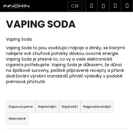
K
Přejít
Hledat
Náku
M
Přihlášen
CZK
na
o
obsah
Zpět
Zpět
košík
š
VAPING SODA
í
C
k
o
Vaping Soda
p
Vaping Soda to jsou osvěžující nápoje a drinky, se kterými
nabijete své chuťové pohárky dávkou ovocné energie.
o
Vaping Soda je přesně to, co vy a vaše elektronická
t
cigareta potřebujete. Vaping Soda je důkazem, že důraz
ř
na špičkové suroviny, pečlivě připravené recepty a přísné
dodržování výrobní standardů přináší výsledky v podobě
e
prémiové příchutě.
b
u
Ř
j
a
Doporučujeme
Nejlevnější
Nejdražší
Nejprodávanější
e
z
t
Abecedně
e
e
n
n