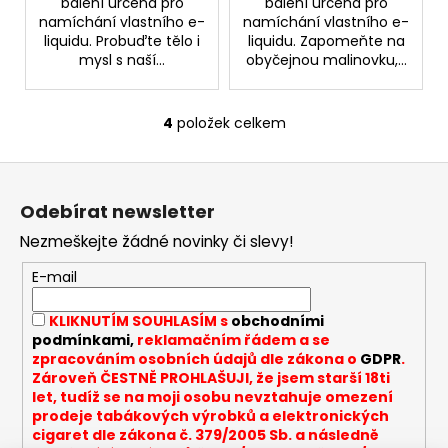
balení určená pro
balení určená pro
namíchání vlastního e-
namíchání vlastního e-
liquidu. Probuďte tělo i
liquidu. Zapomeňte na
mysl s naší...
obyčejnou malinovku,...
4
položek celkem
O
v
Z
l
á
á
Odebírat newsletter
d
p
a
Nezmeškejte žádné novinky či slevy!
a
c
t
E-mail
í
í
p
KLIKNUTÍM SOUHLASÍM s
obchodními
r
podmínkami,
reklamačním řádem a se
v
zpracováním osobních údajů dle zákona o
GDPR
.
k
Zároveň ČESTNĚ PROHLAŠUJI, že jsem starší 18ti
y
let, tudíž se na moji osobu nevztahuje omezení
v
prodeje tabákových výrobků a elektronických
cigaret dle zákona č. 379/2005 Sb. a následně
ý