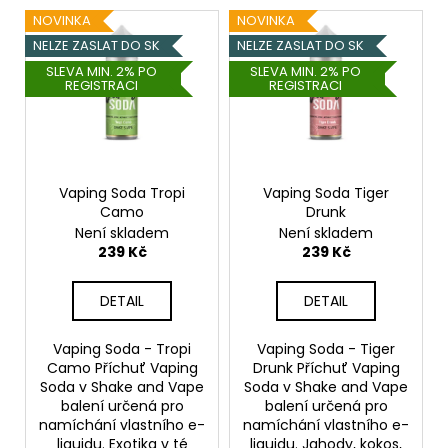
V
í
a
NOVINKA
NOVINKA
ý
p
j
NELZE ZASLAT DO SK
NELZE ZASLAT DO SK
p
r
í
SLEVA MIN. 2% PO
SLEVA MIN. 2% PO
REGISTRACI
REGISTRACI
i
o
t
s
d
?
p
u
r
k
o
Vaping Soda Tropi
Vaping Soda Tiger
t
Camo
Drunk
d
ů
HLEDAT
Není skladem
Není skladem
u
239 Kč
239 Kč
k
t
DETAIL
DETAIL
D
ů
o
Vaping Soda - Tropi
Vaping Soda - Tiger
p
Camo Příchuť Vaping
Drunk Příchuť Vaping
o
Soda v Shake and Vape
Soda v Shake and Vape
r
balení určená pro
balení určená pro
namíchání vlastního e-
namíchání vlastního e-
u
liquidu. Exotika v té
liquidu. Jahody, kokos,