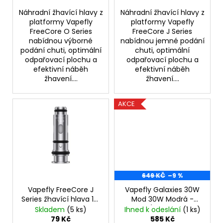
ů
č
u
Náhradní žhavící hlavy z
Náhradní žhavící hlavy z
j
platformy Vapefly
platformy Vapefly
FreeCore O Series
FreeCore J Series
e
nabídnou výborné
nabídnou jemné podání
m
podání chuti, optimální
chuti, optimální
e
odpařovací plochu a
odpařovací plochu a
efektivní náběh
efektivní náběh
žhavení....
žhavení....
DEKANG
DESERT
SHIP
AKCE
10ML
6MG
155
Kč
Původně:
195
Kč
649 KČ
–9 %
Vapefly FreeCore J
Vapefly Galaxies 30W
Series žhavící hlava 1ks
Mod 30W Modrá -
odpor 1,4ohm
VÝPRODEJ.
Skladem
(5 ks)
Ihned k odeslání
(1 ks)
79 Kč
585 Kč