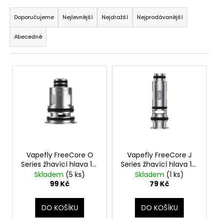
Ř
a
a
Doporučujeme
Nejlevnější
Nejdražší
Nejprodávanější
j
z
í
Abecedně
e
t
n
?
V
í
ý
p
p
r
i
o
HLEDAT
s
d
p
u
r
k
D
o
Vapefly FreeCore O
Vapefly FreeCore J
t
Series žhavící hlava 1ks
Series žhavící hlava 1ks
o
d
ů
odpor 0,3ohm
odpor 1,0ohm
Skladem
(5 ks)
Skladem
(1 ks)
p
u
99 Kč
79 Kč
o
k
r
t
DO KOŠÍKU
DO KOŠÍKU
u