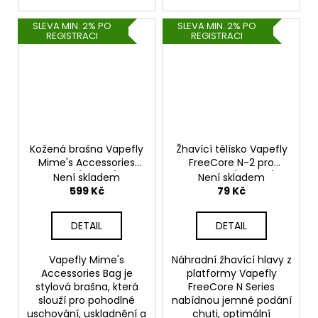
SLEVA MIN. 2% PO
SLEVA MIN. 2% PO
REGISTRACI
REGISTRACI
Kožená brašna Vapefly
Žhavící tělísko Vapefly
Mime's Accessories
FreeCore N-2 pro
Bag (Hnědá)
Nicolas II (1,2ohm)
Není skladem
Není skladem
(1ks)
599 Kč
79 Kč
DETAIL
DETAIL
Vapefly Mime's
Náhradní žhavící hlavy z
Accessories Bag je
platformy Vapefly
stylová brašna, která
FreeCore N Series
slouží pro pohodlné
nabídnou jemné podání
uschování, uskladnění a
chuti, optimální