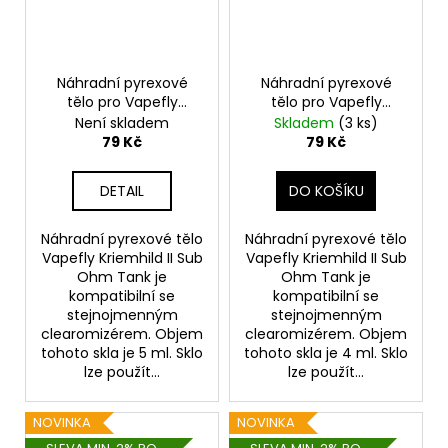
Náhradní pyrexové
Náhradní pyrexové
tělo pro Vapefly
tělo pro Vapefly
Kriemhild II Sub Ohm
Kriemhild II Sub Ohm
Není skladem
Skladem
(3 ks)
Tank (5ml)
Tank (4ml)
79 Kč
79 Kč
DETAIL
DO KOŠÍKU
Náhradní pyrexové tělo
Náhradní pyrexové tělo
Vapefly Kriemhild II Sub
Vapefly Kriemhild II Sub
Ohm Tank je
Ohm Tank je
kompatibilní se
kompatibilní se
stejnojmenným
stejnojmenným
clearomizérem. Objem
clearomizérem. Objem
tohoto skla je 5 ml. Sklo
tohoto skla je 4 ml. Sklo
lze použít...
lze použít...
NOVINKA
NOVINKA