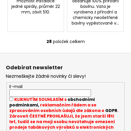
možnost instalace
obsahuje 100% přírodní
jedné spirály, průměr 22
bavlnu. Vata je
mm, závit 510.
vyrobena z přírodní a
chemicky neošetřené
bavlny vypěstované v...
28
položek celkem
O
v
Z
l
á
á
Odebírat newsletter
d
p
a
Nezmeškejte žádné novinky či slevy!
a
c
t
E-mail
í
í
p
KLIKNUTÍM SOUHLASÍM s
obchodními
r
podmínkami,
reklamačním řádem a se
v
zpracováním osobních údajů dle zákona o
GDPR
.
k
Zároveň ČESTNĚ PROHLAŠUJI, že jsem starší 18ti
y
let, tudíž se na moji osobu nevztahuje omezení
v
prodeje tabákových výrobků a elektronických