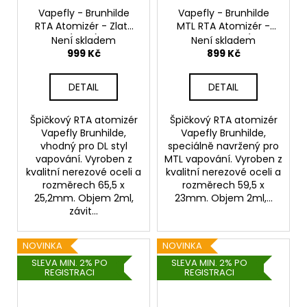
Vapefly - Brunhilde
Vapefly - Brunhilde
RTA Atomizér - Zlatý
MTL RTA Atomizér -
(Gold)
Tmavě modrý (Dark
Není skladem
Není skladem
Blue)
999 Kč
899 Kč
DETAIL
DETAIL
Špičkový RTA atomizér
Špičkový RTA atomizér
Vapefly Brunhilde,
Vapefly Brunhilde,
vhodný pro DL styl
speciálně navržený pro
vapování. Vyroben z
MTL vapování. Vyroben z
kvalitní nerezové oceli a
kvalitní nerezové oceli a
rozměrech 65,5 x
rozměrech 59,5 x
25,2mm. Objem 2ml,
23mm. Objem 2ml,...
závit...
NOVINKA
NOVINKA
SLEVA MIN. 2% PO
SLEVA MIN. 2% PO
REGISTRACI
REGISTRACI