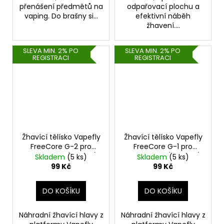
přenášení předmětů na
odpařovací plochu a
vaping. Do brašny si...
efektivní náběh
žhavení....
SLEVA MIN. 2% PO
SLEVA MIN. 2% PO
REGISTRACI
REGISTRACI
Žhavící tělísko Vapefly
Žhavící tělísko Vapefly
FreeCore G-2 pro
FreeCore G-1 pro
Galaxies Air (1,2ohm)
Galaxies Air (0,8ohm)
Skladem
(5 ks)
Skladem
(5 ks)
(1ks)
(1ks)
99 Kč
99 Kč
DO KOŠÍKU
DO KOŠÍKU
Náhradní žhavící hlavy z
Náhradní žhavící hlavy z