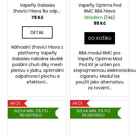
Vapefly Galaxies
Vapefly Optima Pod
žhavící hlava 1ks odpor
RMC RBA hlava
0,5ohm
79 Kč
Skladem
(1 ks)
99 Kč
DETAIL
DO KOŠÍKU
Náhradní žhavící hlava z
platformy Vapefly
RBA modul RMC pro
Galaxies nabídne skvělé
Vapefly Optima Mod
podání chuti díky mesh
Pod Kit je určen pro
pletivu v jádru, optimální
stejnojmennou elektronickou
odpařovací plochu a
cigaretu. Modul lze
efektivní...
použít jako alternativu
za tovární...
AKCE
AKCE
SLEVA MIN. 2% PO
SLEVA MIN. 2% PO
REGISTRACI
REGISTRACI