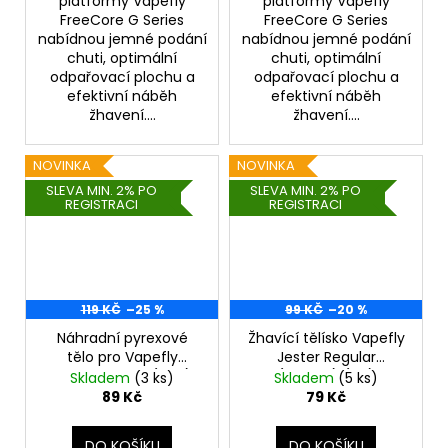
platformy Vapefly
platformy Vapefly
FreeCore G Series
FreeCore G Series
nabídnou jemné podání
nabídnou jemné podání
chuti, optimální
chuti, optimální
odpařovací plochu a
odpařovací plochu a
efektivní náběh
efektivní náběh
žhavení....
žhavení....
NOVINKA
NOVINKA
SLEVA MIN. 2% PO
SLEVA MIN. 2% PO
REGISTRACI
REGISTRACI
119 KČ
–25 %
99 KČ
–20 %
Náhradní pyrexové
Žhavící tělísko Vapefly
tělo pro Vapefly
Jester Regular
Brunhilde RTA (8ml)
(1,2ohm) (1ks)
Skladem
(3 ks)
Skladem
(5 ks)
89 Kč
79 Kč
DO KOŠÍKU
DO KOŠÍKU