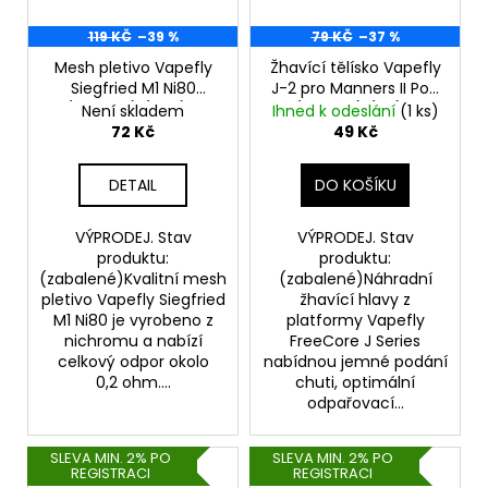
119 KČ
–39 %
79 KČ
–37 %
Mesh pletivo Vapefly
Žhavící tělísko Vapefly
Siegfried M1 Ni80
J-2 pro Manners II Pod
(0,2ohm) (10ks) -
(1,4ohm) (1ks) -
Není skladem
Ihned k odeslání
(1 ks)
VÝPRODEJ.
VÝPRODEJ.
72 Kč
49 Kč
DETAIL
DO KOŠÍKU
VÝPRODEJ. Stav
VÝPRODEJ. Stav
produktu:
produktu:
(zabalené)Kvalitní mesh
(zabalené)Náhradní
pletivo Vapefly Siegfried
žhavící hlavy z
M1 Ni80 je vyrobeno z
platformy Vapefly
nichromu a nabízí
FreeCore J Series
celkový odpor okolo
nabídnou jemné podání
0,2 ohm....
chuti, optimální
odpařovací...
SLEVA MIN. 2% PO
SLEVA MIN. 2% PO
REGISTRACI
REGISTRACI