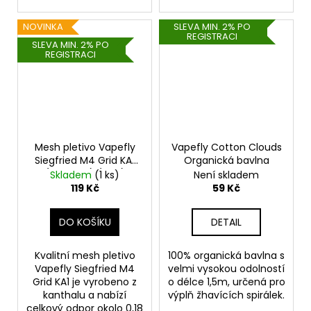
NOVINKA
SLEVA MIN. 2% PO
REGISTRACI
SLEVA MIN. 2% PO
REGISTRACI
Mesh pletivo Vapefly
Vapefly Cotton Clouds
Siegfried M4 Grid KA1
Organická bavlna
(0,18ohm) (10ks)
Skladem
(1 ks)
Není skladem
119 Kč
59 Kč
DO KOŠÍKU
DETAIL
Kvalitní mesh pletivo
100% organická bavlna s
Vapefly Siegfried M4
velmi vysokou odolností
Grid KA1 je vyrobeno z
o délce 1,5m, určená pro
kanthalu a nabízí
výplň žhavících spirálek.
celkový odpor okolo 0,18