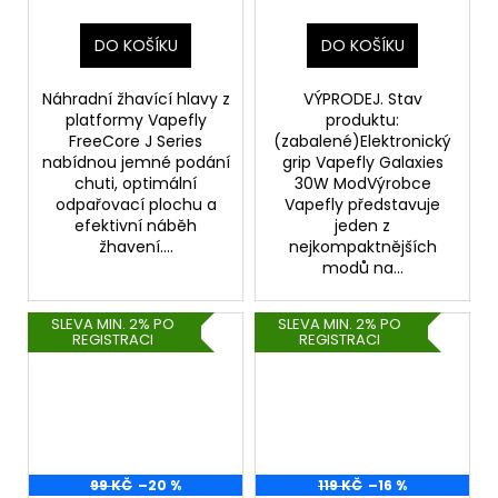
DO KOŠÍKU
DO KOŠÍKU
Náhradní žhavící hlavy z
VÝPRODEJ. Stav
platformy Vapefly
produktu:
FreeCore J Series
(zabalené)Elektronický
nabídnou jemné podání
grip Vapefly Galaxies
chuti, optimální
30W ModVýrobce
odpařovací plochu a
Vapefly představuje
efektivní náběh
jeden z
žhavení....
nejkompaktnějších
modů na...
SLEVA MIN. 2% PO
SLEVA MIN. 2% PO
REGISTRACI
REGISTRACI
99 KČ
–20 %
119 KČ
–16 %