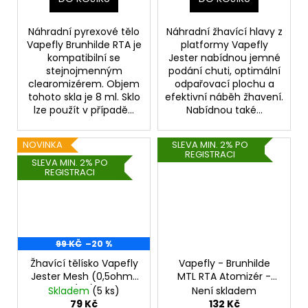
Náhradní pyrexové tělo
Náhradní žhavící hlavy z
Vapefly Brunhilde RTA je
platformy Vapefly
kompatibilní se
Jester nabídnou jemné
stejnojmenným
podání chuti, optimální
clearomizérem. Objem
odpařovací plochu a
tohoto skla je 8 ml. Sklo
efektivní náběh žhavení.
lze použít v případě...
Nabídnou také...
NOVINKA
SLEVA MIN. 2% PO
REGISTRACI
SLEVA MIN. 2% PO
REGISTRACI
99 KČ
–20 %
Žhavící tělísko Vapefly
Vapefly - Brunhilde
Jester Mesh (0,5ohm)
MTL RTA Atomizér -
(1ks)
Nerezová lanka 4ks
Skladem
(5 ks)
Není skladem
79 Kč
132 Kč