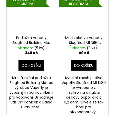
SLEVA MIN. 2% PO
SLEVA MIN. 2% PO
REGISTRACI
REGISTRACI
Podložka Vapefly
Mesh pletivo Vapefly
Siegfried Building Mat
Siegfried M1 Ni80
60 x 35cm
(0,2ohm) (10ks)
Skladem
(5 ks)
Skladem
(3 ks)
349 Kč
119 Kč
DO KOŠÍKU
DO KOŠÍKU
Multifunkční podložka
Kvalitní mesh pletivo
Siegfried Building Mat od
Vapefly Siegfried M1 Ni80
výrobce Vapefly je
je vyrobeno z
výborným pomocníkem
nichromu a nabízí
pro vapování. Usnadňuje
celkový odpor okolo
váš DIY koníček a udělá
0,2 ohm. Skvěle se tak
z vás ještě...
hodí pro
nízkoodporový...