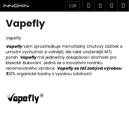
K
Přejít
Hledat
Náku
M
Přihlášen
CZK
na
o
obsah
Zpět
Zpět
košík
š
Vapefly
í
C
k
o
Vapefly
p
Vapefly
vám zprostředkuje mimořádný chuťový zážitek a
umožní vychutnat si volnější, ale také utaženější MTL
o
potah.
Vapefly
má jedinečný dokapávací atomizér pro
t
klasické šlukování. Jedná se o inovativní novinku
ř
renomovaného výrobce.
Vapefly se též zabývá výrobou
1
00% organické bavlny s vysokou odolností.
e
b
u
j
e
t
e
n