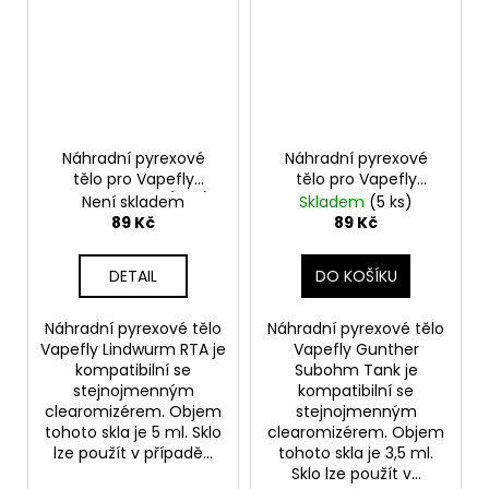
Náhradní pyrexové
Náhradní pyrexové
tělo pro Vapefly
tělo pro Vapefly
Lindwurm RTA (5ml)
Gunther Subohm Tank
Není skladem
Skladem
(5 ks)
(3,5ml)
89 Kč
89 Kč
DETAIL
DO KOŠÍKU
Náhradní pyrexové tělo
Náhradní pyrexové tělo
Vapefly Lindwurm RTA je
Vapefly Gunther
kompatibilní se
Subohm Tank je
stejnojmenným
kompatibilní se
clearomizérem. Objem
stejnojmenným
tohoto skla je 5 ml. Sklo
clearomizérem. Objem
lze použít v případě...
tohoto skla je 3,5 ml.
Sklo lze použít v...