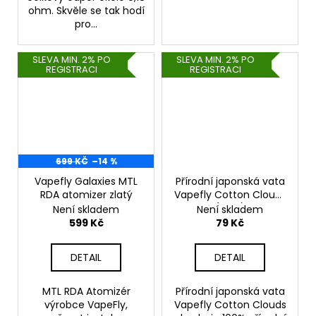
ohm. Skvěle se tak hodí
pro...
SLEVA MIN. 2% PO
SLEVA MIN. 2% PO
REGISTRACI
REGISTRACI
699 KČ
–14 %
Vapefly Galaxies MTL
Přírodní japonská vata
RDA atomizer zlatý
Vapefly Cotton Clouds
(1,5m)
Není skladem
Není skladem
599 Kč
79 Kč
DETAIL
DETAIL
MTL RDA Atomizér
Přírodní japonská vata
výrobce VapeFly,
Vapefly Cotton Clouds