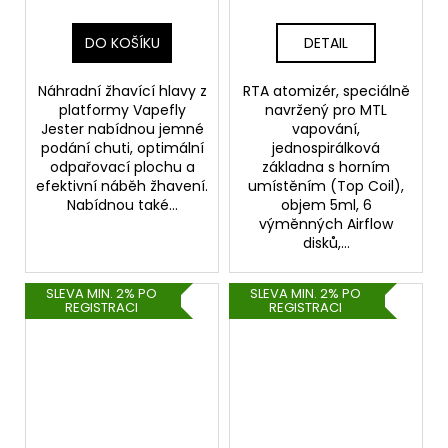
DO KOŠÍKU
DETAIL
Náhradní žhavící hlavy z
RTA atomizér, speciálně
platformy Vapefly
navržený pro MTL
Jester nabídnou jemné
vapování,
podání chuti, optimální
jednospirálková
odpařovací plochu a
základna s horním
efektivní náběh žhavení.
umístěním (Top Coil),
Nabídnou také...
objem 5ml, 6
výměnných Airflow
disků,...
SLEVA MIN. 2% PO
SLEVA MIN. 2% PO
REGISTRACI
REGISTRACI