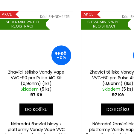
AKCE
AKCE
Kód:
SN-ND-4475
Kód:
S
SLEVA MIN. 2% PO
SLEVA MIN. 2% PO
REGISTRACI
REGISTRACI
99 KČ
–2 %
Žhavící tělísko Vandy Vape
Žhavící tělísko Vand
VVC-90 pro Pulse AIO Kit
VVC-60 pro Pulse AI
(0,9ohm) (1ks)
(0,6ohm) (1ks)
Skladem
(5 ks)
Skladem
(5 ks)
97 Kč
97 Kč
DO KOŠÍKU
DO KOŠÍKU
Náhradní žhavící hlavy z
Náhradní žhavící hl
platformy Vandy Vape VVC
platformy Vandy Va