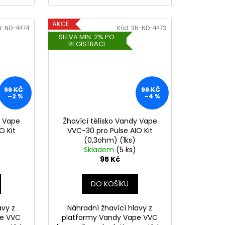
AKCE
N-ND-4474
Kód:
SN-ND-4473
SLEVA MIN. 2% PO
REGISTRACI
99 KČ
99 KČ
–2 %
–4 %
y Vape
Žhavící tělísko Vandy Vape
O Kit
VVC-30 pro Pulse AIO Kit
(0,3ohm) (1ks)
Skladem
(5 ks)
95 Kč
DO KOŠÍKU
avy z
Náhradní žhavící hlavy z
pe VVC
platformy Vandy Vape VVC