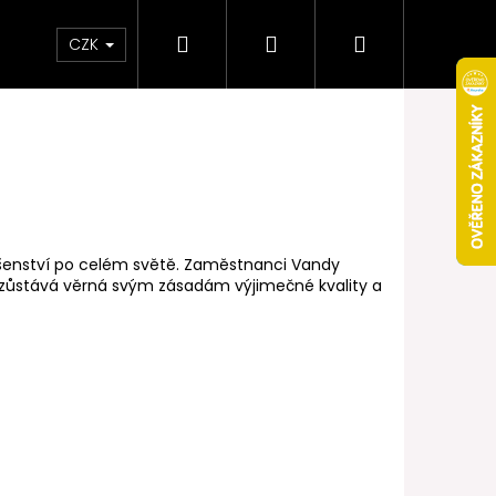
Hledat
Přihlášení
Nákupní
Obchodní podmínky
Věrnostní program
CZK
košík
lušenství po celém světě. Zaměstnanci Vandy
 zůstává věrná svým zásadám výjimečné kvality a
Následující