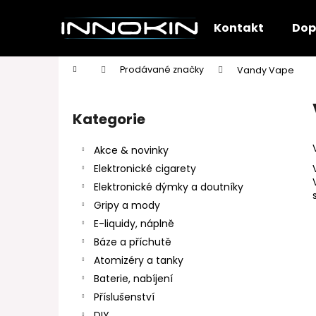
K
Přejít
na
o
Kontakt
Dop
obsah
Zpět
Zpět
š
do
do
í
Domů
Prodávané značky
Vandy Vape
k
obchodu
obchodu
P
o
Kategorie
Přeskočit
s
kategorie
t
Akce & novinky
r
Elektronické cigarety
a
Elektronické dýmky a doutníky
n
Gripy a mody
n
E-liquidy, náplně
í
Báze a příchutě
p
Atomizéry a tanky
a
Baterie, nabíjení
n
Příslušenství
e
DIY