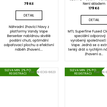
ů
k
79 Kč
Není skladem
(3m)
t
179 Kč
ů
DETAIL
DETAIL
Náhradní žhavící hlavy z
platformy Vandy Vape
MTL Superfine Fused Cl
Berserker nabídnou skvělé
speciální odporový 
podání chuti, optimální
vyrobený společností
odpařovací plochu a efektivní
Vape. Jedná se o ex
náběh žhavení....
tenký drát s rychlým
žhavení a...
SLEVA MIN. 2% PO
SLEVA MIN. 2% PO
Kód:
SN-ECIG-6623
Kód:
SN-
REGISTRACI
REGISTRACI