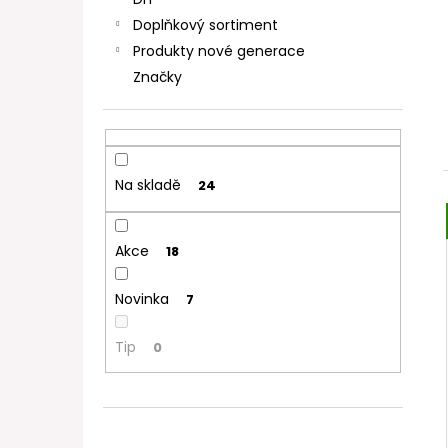
DEKANG DESERT SHIP 10ML 11MG
l
Doplňkový sortiment
154 Kč
Původně:
195 Kč
Produkty nové generace
Značky
Na skladě
24
Akce
18
Novinka
7
Tip
0