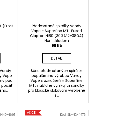
t (Frost
Předmotané spirálky Vandy
Vape - Superfine MTL Fused
Clapton Ni80 (30GA*2+38GA)
(0,7ohm) (10ks)
Není skladem
99 Kč
DETAIL
 Vandy
Série předmotaných spirálek
dy Vape
populárního výrobce Vandy
anný pod
Vape s označením Superfine
použití.
MTL nabídne vynikající spirálky
na...
pro klasické šlukování vyrobené
z...
AKCE
N-ND-4691
Kód:
SN-ND-4476