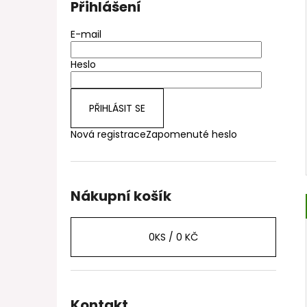
Přihlášení
E-mail
Heslo
PŘIHLÁSIT SE
Nová registrace
Zapomenuté heslo
Nákupní košík
0
KS /
0 KČ
Kontakt