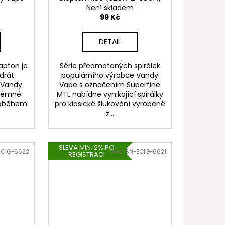
(1,2ohm) (10ks)
Není skladem
99 Kč
DETAIL
apton je
Série předmotaných spirálek
drát
populárního výrobce Vandy
 Vandy
Vape s označením Superfine
trémně
MTL nabídne vynikající spirálky
 náběhem
pro klasické šlukování vyrobené
z...
SLEVA MIN. 2% PO
ECIG-6622
Kód:
SN-ECIG-6621
REGISTRACI