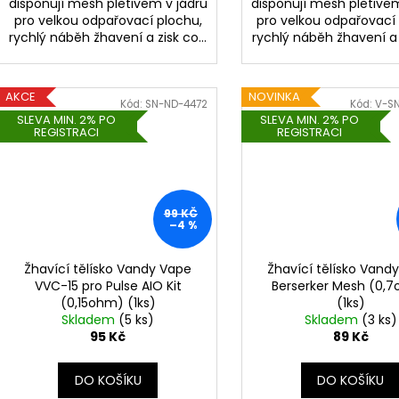
disponují mesh pletivem v jádru
disponují mesh pletivem
pro velkou odpařovací plochu,
pro velkou odpařovací
rychlý náběh žhavení a zisk co...
rychlý náběh žhavení a z
AKCE
NOVINKA
Kód:
SN-ND-4472
Kód:
V-S
SLEVA MIN. 2% PO
SLEVA MIN. 2% PO
REGISTRACI
REGISTRACI
99 KČ
–4 %
Žhavící tělísko Vandy Vape
Žhavící tělísko Vand
VVC-15 pro Pulse AIO Kit
Berserker Mesh (0,
(0,15ohm) (1ks)
(1ks)
Skladem
(5 ks)
Skladem
(3 ks)
95 Kč
89 Kč
DO KOŠÍKU
DO KOŠÍKU