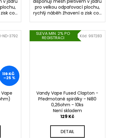
 v jádru
disponují mesh pletivem v jádru
 plochu,
pro velkou odpařovací plochu,
isk co...
rychlý náběh žhavení a zisk co...
SLEVA MIN. 2% PO
N-ND-3792
Kód:
997283
REGISTRACI
119 KČ
–25 %
y Vape
Vandy Vape Fused Clapton -
7ohm)
Předmotané spirálky - Ni80
0,26ohm - 10ks
Není skladem
129 Kč
DETAIL