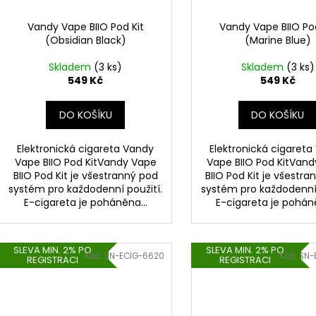
Vandy Vape BIIO Pod Kit
Vandy Vape BIIO Pod
(Obsidian Black)
(Marine Blue)
Skladem
(3 ks)
Skladem
(3 ks)
549 Kč
549 Kč
DO KOŠÍKU
DO KOŠÍKU
Elektronická cigareta Vandy
Elektronická cigareta
Vape BIIO Pod KitVandy Vape
Vape BIIO Pod KitVan
BIIO Pod Kit je všestranný pod
BIIO Pod Kit je všestr
systém pro každodenní použití.
systém pro každodenní 
E-cigareta je poháněna...
E-cigareta je poháně
SLEVA MIN. 2% PO
SLEVA MIN. 2% PO
Kód:
SN-ECIG-6620
Kód:
SN-
REGISTRACI
REGISTRACI