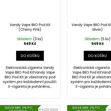
Vandy Vape BIIO Pod Kit
Vandy Vape BIIO Pod Ki
(Cherry Pink)
Silver)
Skladem
(3 ks)
Skladem
(5 ks)
549 Kč
549 Kč
DO KOŠÍKU
DO KOŠÍKU
Elektronická cigareta Vandy
Elektronická cigareta
Vape BIIO Pod KitVandy Vape
Vape BIIO Pod KitVan
BIIO Pod Kit je všestranný pod
BIIO Pod Kit je všestr
systém pro každodenní použití.
systém pro každodenní 
E-cigareta je poháněna...
E-cigareta je poháně
SLEVA MIN. 2% PO
SLEVA MIN. 2% PO
Kód:
SN-ECIG-6624
Kód:
S