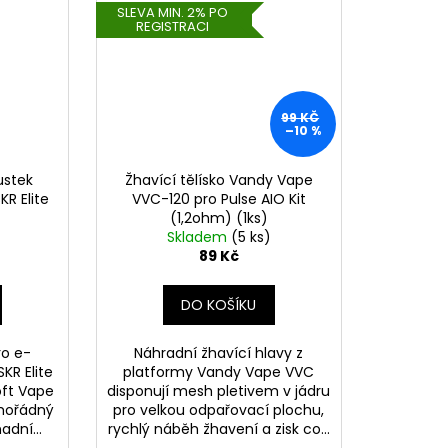
SLEVA MIN. 2% PO
REGISTRACI
99 KČ
–10 %
ustek
Žhavící tělísko Vandy Vape
R Elite
VVC-120 pro Pulse AIO Kit
(1,2ohm) (1ks)
Skladem
(5 ks)
89 Kč
DO KOŠÍKU
ro e-
Náhradní žhavící hlavy z
KR Elite
platformy Vandy Vape VVC
oft Vape
disponují mesh pletivem v jádru
imořádný
pro velkou odpařovací plochu,
adní...
rychlý náběh žhavení a zisk co...