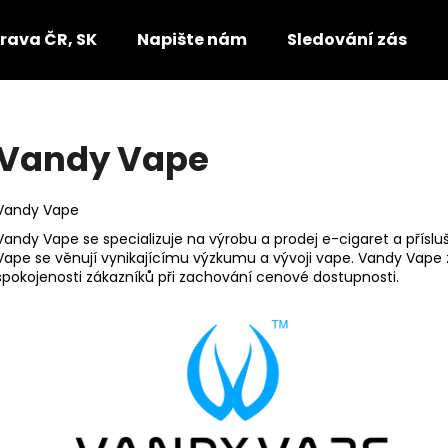
rava ČR, SK
Napište nám
Sledování zásilek
Co potřebujete najít?
Vandy Vape
HLEDAT
Vandy Vape
Vandy Vape se specializuje na výrobu a prodej e-cigaret a přís
Vape se věnují vynikajícímu výzkumu a vývoji vape. Vandy Vape
Doporučujeme
spokojenosti zákazníků při zachování cenové dostupnosti.