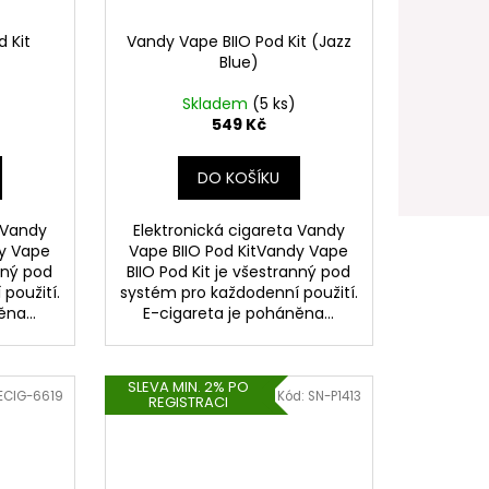
 Kit
Vandy Vape BIIO Pod Kit (Jazz
Blue)
Skladem
(5 ks)
549 Kč
DO KOŠÍKU
 Vandy
Elektronická cigareta Vandy
dy Vape
Vape BIIO Pod KitVandy Vape
anný pod
BIIO Pod Kit je všestranný pod
použití.
systém pro každodenní použití.
na...
E-cigareta je poháněna...
SLEVA MIN. 2% PO
ECIG-6619
Kód:
SN-P1413
REGISTRACI