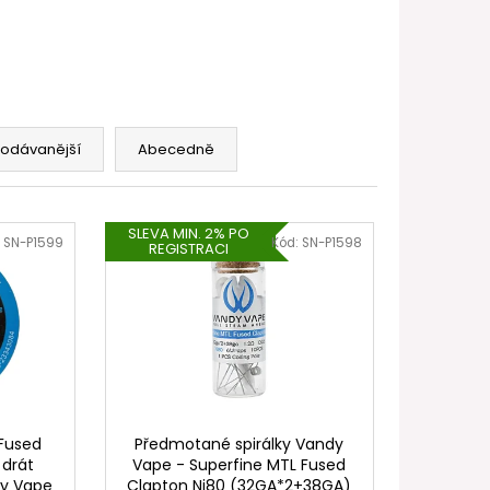
FILL SS POD CARTRIDGE
rodávanější
Abecedně
SLEVA MIN. 2% PO
:
SN-P1599
Kód:
SN-P1598
REGISTRACI
 Fused
Předmotané spirálky Vandy
 drát
Vape - Superfine MTL Fused
dy Vape
Clapton Ni80 (32GA*2+38GA)