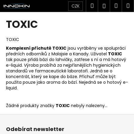
K
Přejít
Hledat
Náku
M
Přihlášen
CZK
na
o
obsah
Zpět
Zpět
košík
š
TOXIC
í
C
k
o
TOXIC
p
Komplexní příchutě TOXIC
jsou vyráběny ve spolupráci
předních odborníků z Malajsie a Kanady. Uživatel
TOXIC
o
tak pouze přidá bázi do lahvičky, zatřese s ní a má hotový
t
e-liquid. Výroba probíhá za nejpřísnějších hygienických
ř
standardů ve farmaceutické laboratoři. Jedná se o
koncentrát, který se kape do báze. Příchuť může být
e
použita pouze jako aroma do bází. Nejedná se o hotový e-
b
liquid.
u
j
Žádné produkty značky
TOXIC
nebyly nalezeny...
e
Z
t
á
e
Odebírat newsletter
p
n