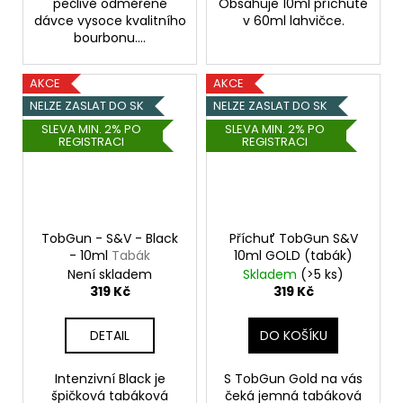
pečlivě odměřené
Obsahuje 10ml příchutě
dávce vysoce kvalitního
v 60ml lahvičce.
bourbonu....
AKCE
AKCE
NELZE ZASLAT DO SK
NELZE ZASLAT DO SK
SLEVA MIN. 2% PO
SLEVA MIN. 2% PO
REGISTRACI
REGISTRACI
TobGun - S&V - Black
Příchuť TobGun S&V
- 10ml
Tabák
10ml GOLD (tabák)
Není skladem
Skladem
(>5 ks)
319 Kč
319 Kč
DETAIL
DO KOŠÍKU
Intenzivní Black je
S TobGun Gold na vás
špičková tabáková
čeká jemná tabáková