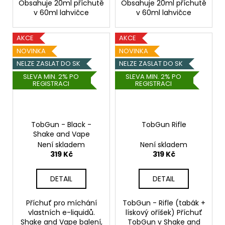
Obsahuje 20ml příchutě
Obsahuje 20ml příchutě
v 60ml lahvičce
v 60ml lahvičce
AKCE
AKCE
NOVINKA
NOVINKA
NELZE ZASLAT DO SK
NELZE ZASLAT DO SK
SLEVA MIN. 2% PO
SLEVA MIN. 2% PO
REGISTRACI
REGISTRACI
TobGun - Black -
TobGun Rifle
Shake and Vape
Není skladem
Není skladem
319 Kč
319 Kč
DETAIL
DETAIL
Příchuť pro míchání
TobGun - Rifle (tabák +
vlastních e-liquidů.
lískový oříšek) Příchuť
Shake and Vape balení,
TobGun v Shake and