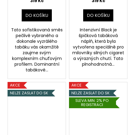
319 Kč
319 Kč
DO KOŠÍKU
DO KOŠÍKU
Tato sofistikovaná směs
Intenzivní Black je
pečlivě vybraného a
špičková tabáková
dokonale vyzrálého
náplň, která byla
tabáku vás okamžitě
vytvořena speciálně pro
zaujme svým
milovníky silných cigaret
komplexním chuťovým
a výrazných chutí. Tato
profilem. Dominantní
plnohodnotná...
tabákové...
AKCE
AKCE
NELZE ZASLAT DO SK
NELZE ZASLAT DO SK
SLEVA MIN. 2% PO
REGISTRACI