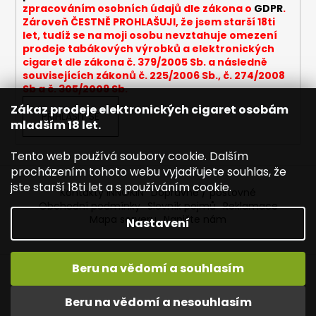
v
zpracováním osobních údajů dle zákona o
GDPR
.
k
Zároveň ČESTNĚ PROHLAŠUJI, že jsem starší 18ti
y
let, tudíž se na moji osobu nevztahuje omezení
v
prodeje tabákových výrobků a elektronických
cigaret dle zákona č. 379/2005 Sb. a následně
ý
souvisejících zákonů č. 225/2006 Sb., č. 274/2008
p
Sb a č. 305/2009 Sb.
i
Zákaz prodeje elektronických cigaret osobám
s
PŘIHLÁSIT SE
mladším 18 let.
u
Tento web používá soubory cookie. Dalším
procházením tohoto webu vyjadřujete souhlas, že
jste starší 18ti let a s používáním cookie.
Kontakty INNOKIN
Dopravné / poštovné
Obchodní podmínky
Slovník pojmů
Reklamace
Mapa serveru
Napište nám
Nastavení
Beru na vědomí a souhlasím
Vytvořil Shoptet
Vítejte ve světě INNOKIN. Nabízíme Vám to nejlepší ze světa
Copyright 2026
INNOKIN - Specialista na e-cigarety
.
vapingu. DORUČENÍ ZDARMA nad 1000,- kč / 50 EURO!
Beru na vědomí a nesouhlasím
Všechna práva vyhrazena.
Upravit nastavení cookies
DÁREKZDARMA nad 1500,- kč.