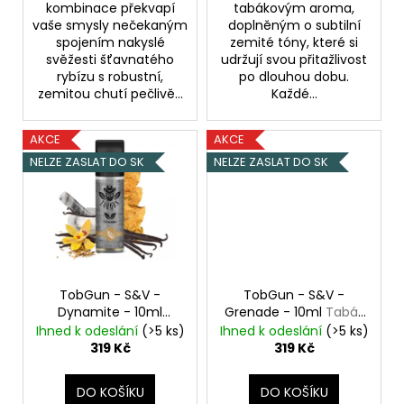
kombinace překvapí
tabákovým aroma,
vaše smysly nečekaným
doplněným o subtilní
spojením nakyslé
zemité tóny, které si
svěžesti šťavnatého
udržují svou přitažlivost
rybízu s robustní,
po dlouhou dobu.
zemitou chutí pečlivě...
Každé...
AKCE
AKCE
NELZE ZASLAT DO SK
NELZE ZASLAT DO SK
TobGun - S&V -
TobGun - S&V -
Dynamite - 10ml
Grenade - 10ml
Tabák
Tabák & Vanilka s
& Med
Ihned k odeslání
(>5 ks)
Ihned k odeslání
(>5 ks)
Bourbonem
319 Kč
319 Kč
DO KOŠÍKU
DO KOŠÍKU