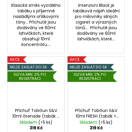
Klasická směs vyzrálého
Intenzivní Black je
tabáku s příjemně
tabáková náplň ideální
nasládlými oříškovými
pro milovníky silných
tóny... Příchutě jsou
cigaret a výrazných
dodávány ve 60ml
tónů... Příchutě jsou
lahvičkách, které
dodávány ve 60ml
obsahují 10ml
lahvičkách, které...
koncentrátu....
AKCE
AKCE
NELZE ZASLAT DO SK
NELZE ZASLAT DO SK
SLEVA MIN. 2% PO
SLEVA MIN. 2% PO
REGISTRACI
REGISTRACI
Příchuť TobGun S&V
Příchuť TobGun S&V
10ml Grenade (tabák +
10ml FRESH (tabák +
med)
mentol)
Skladem
(>5 ks)
Skladem
(>5 ks)
319 Kč
319 Kč