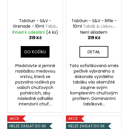
TobGun - S&V -
TobGun - S&V - Rifle -
Grenade - 10ml
Tabák
10ml
Tabák & Lískový
& Med
oříšek
Ihned k odeslání
(4 ks)
Není skladem
319 Kč
319 Kč
DO KOŠÍKU
DETAIL
Představte si jemně
Tato sofistikovaná směs
nasládlou medovou
pečlivě vybraného a
vrstvu, která se
dokonale vyzrálého
pozvolna rozlévá po
tabáku vás okamžitě
vašich chuťových
zaujme svým
pohárcích, aby
komplexním chuťovým
následně odhalila
profilem. Dominantní
intenzivní chuť...
tabákové...
AKCE
AKCE
NELZE ZASLAT DO SK
NELZE ZASLAT DO SK