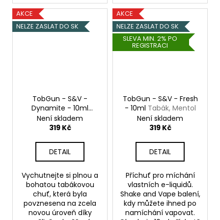
AKCE
AKCE
NELZE ZASLAT DO SK
NELZE ZASLAT DO SK
SLEVA MIN. 2% PO
REGISTRACI
TobGun - S&V -
TobGun - S&V - Fresh
Dynamite - 10ml
- 10ml
Tabák, Mentol
Tabák & Vanilka s
Není skladem
Není skladem
Bourbonem
319 Kč
319 Kč
DETAIL
DETAIL
Vychutnejte si plnou a
Příchuť pro míchání
bohatou tabákovou
vlastních e-liquidů.
chuť, která byla
Shake and Vape balení,
povznesena na zcela
kdy můžete ihned po
novou úroveň díky
namíchání vapovat.