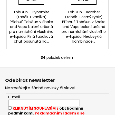
TobGun - Dynamite
TobGun - Bomber
(tabák + vanilka)
(tabák + černý rybíz)
Příchuť TobGun v Shake
Příchuť TobGun v Shake
and Vape balení určená
and Vape balení určená
pro namíchání vlastního
pro namíchání vlastního
e-liquidu. Plná tabáková
e-liquidu. Neobvyklá
chuť posunutá na...
kombinace...
34
položek celkem
O
v
Z
l
á
á
Odebírat newsletter
d
p
a
Nezmeškejte žádné novinky či slevy!
a
c
t
E-mail
í
í
p
KLIKNUTÍM SOUHLASÍM s
obchodními
r
podmínkami,
reklamačním řádem a se