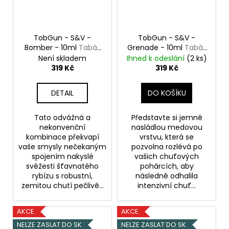
TobGun - S&V -
TobGun - S&V -
Bomber - 10ml
Tabák
Grenade - 10ml
Tabák
& Černý rybíz
& Med
Není skladem
Ihned k odeslání
(2 ks)
319 Kč
319 Kč
DETAIL
DO KOŠÍKU
Tato odvážná a
Představte si jemně
nekonvenční
nasládlou medovou
kombinace překvapí
vrstvu, která se
vaše smysly nečekaným
pozvolna rozlévá po
spojením nakyslé
vašich chuťových
svěžesti šťavnatého
pohárcích, aby
rybízu s robustní,
následně odhalila
zemitou chutí pečlivě...
intenzivní chuť...
AKCE
AKCE
NELZE ZASLAT DO SK
NELZE ZASLAT DO SK