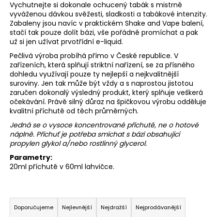
Vychutnejte si dokonale ochucený tabák s mistrně
a
vyváženou dávkou svěžesti, sladkosti a tabákové intenzity.
j
Zabaleny jsou navíc v praktickém Shake and Vape balení,
stačí tak pouze dolít bázi, vše pořádně promíchat a pak
í
už si jen užívat prvotřídní e-liquid.
t
Pečlivá výroba probíhá přímo v České republice. V
?
zařízeních, která splňují striktní nařízení, se za přísného
dohledu využívají pouze ty nejlepší a nejkvalitnější
suroviny. Jen tak může být vždy a s naprostou jistotou
zaručen dokonalý výsledný produkt, který splňuje veškerá
očekávání. Právě silný důraz na špičkovou výrobu odděluje
kvalitní příchutě od těch průměrných.
HLEDAT
Jedná se o vysoce koncentrované příchutě, ne o hotové
náplně. Příchuť je potřeba smíchat s bází obsahující
propylen glykol a/nebo rostlinný glycerol.
D
Parametry:
o
20ml příchutě v 60ml lahvičce.
p
o
Ř
r
u
a
Doporučujeme
Nejlevnější
Nejdražší
Nejprodávanější