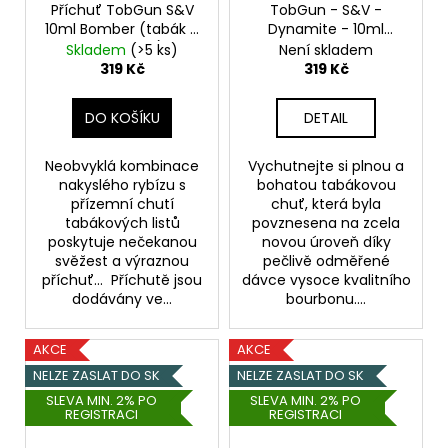
Příchuť TobGun S&V
TobGun - S&V -
10ml Bomber (tabák +
Dynamite - 10ml
černý rybíz)
Tabák & Vanilka s
Skladem
(>5 ks)
Není skladem
Bourbonem
319 Kč
319 Kč
DO KOŠÍKU
DETAIL
Neobvyklá kombinace
Vychutnejte si plnou a
nakyslého rybízu s
bohatou tabákovou
přízemní chutí
chuť, která byla
tabákových listů
povznesena na zcela
poskytuje nečekanou
novou úroveň díky
svěžest a výraznou
pečlivě odměřené
příchuť... Příchutě jsou
dávce vysoce kvalitního
dodávány ve...
bourbonu....
AKCE
AKCE
NELZE ZASLAT DO SK
NELZE ZASLAT DO SK
SLEVA MIN. 2% PO
SLEVA MIN. 2% PO
REGISTRACI
REGISTRACI