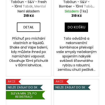
TobGun - S&V - Fresh
TobGun - S&V -
- 10ml
Tabák, Mentol
Bomber - 10ml
Tabák
& Černý rybíz
Není skladem
Skladem
(1 ks)
319 Kč
319 Kč
DETAIL
DO KOŠÍKU
Příchuť pro míchání
Tato odvážná a
vlastních e-liquidů.
nekonvenční
Shake and Vape balení,
kombinace překvapí
kdy můžete ihned po
vaše smysly nečekaným
namíchání vapovat.
spojením nakyslé
Obsahuje 10ml příchutě
svěžesti šťavnatého
v 60ml lahvičce.
rybízu s robustní,
zemitou chutí pečlivě...
AKCE
AKCE
NELZE ZASLAT DO SK
NELZE ZASLAT DO SK
SLEVA MIN. 2% PO
REGISTRACI