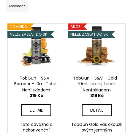
č
z
u
Abecedně
e
j
n
e
V
í
m
NOVINKA
AKCE
ý
p
e
NELZE ZASLAT DO SK
NELZE ZASLAT DO SK
p
r
i
o
DEKANG
s
d
DESERT
SHIP
p
u
10ML
r
k
6MG
o
TobGun - S&V -
TobGun - S&V - Gold -
t
156
Bomber - 10ml
Tabák
10ml
Jemný tabák
Kč
d
ů
Původně:
& Černý rybíz
Není skladem
Není skladem
u
195
319 Kč
319 Kč
Kč
k
t
DETAIL
DETAIL
ů
Tato odvážná a
TobGun Gold vás okouzlí
nekonvenční
svým jemným