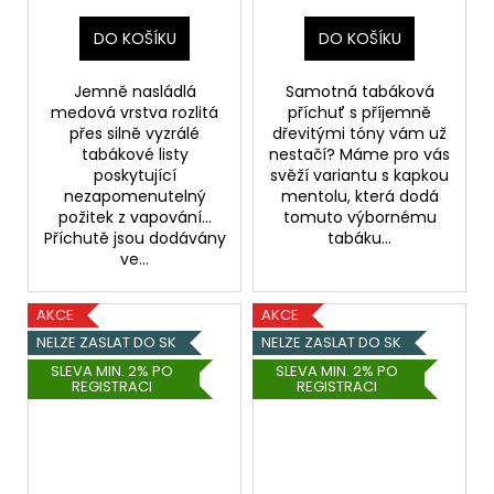
DO KOŠÍKU
DO KOŠÍKU
Jemně nasládlá
Samotná tabáková
medová vrstva rozlitá
příchuť s příjemně
přes silně vyzrálé
dřevitými tóny vám už
tabákové listy
nestačí? Máme pro vás
poskytující
svěží variantu s kapkou
nezapomenutelný
mentolu, která dodá
požitek z vapování...
tomuto výbornému
Příchutě jsou dodávány
tabáku...
ve...
AKCE
AKCE
NELZE ZASLAT DO SK
NELZE ZASLAT DO SK
SLEVA MIN. 2% PO
SLEVA MIN. 2% PO
REGISTRACI
REGISTRACI