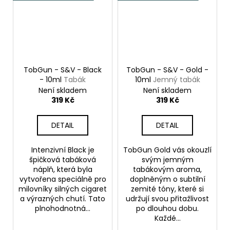
TobGun - S&V - Black
TobGun - S&V - Gold -
- 10ml
Tabák
10ml
Jemný tabák
Není skladem
Není skladem
319 Kč
319 Kč
DETAIL
DETAIL
Intenzivní Black je
TobGun Gold vás okouzlí
špičková tabáková
svým jemným
náplň, která byla
tabákovým aroma,
vytvořena speciálně pro
doplněným o subtilní
milovníky silných cigaret
zemité tóny, které si
a výrazných chutí. Tato
udržují svou přitažlivost
plnohodnotná...
po dlouhou dobu.
Každé...