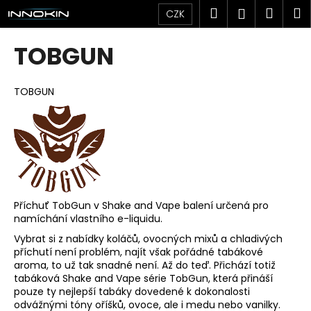
K
Přejít
Hledat
Náku
M
Přihlášen
CZK
na
o
obsah
Zpět
Zpět
košík
š
TOBGUN
í
C
k
o
TOBGUN
p
o
t
ř
e
b
Příchuť TobGun v Shake and Vape balení určená pro
u
namíchání vlastního e-liquidu.
j
Vybrat si z nabídky koláčů, ovocných mixů a chladivých
e
příchutí není problém, najít však pořádné tabákové
aroma, to už tak snadné není. Až do teď. Přichází totiž
t
tabáková Shake and Vape série TobGun, která přináší
e
pouze ty nejlepší tabáky dovedené k dokonalosti
odvážnými tóny oříšků, ovoce, ale i medu nebo vanilky.
n