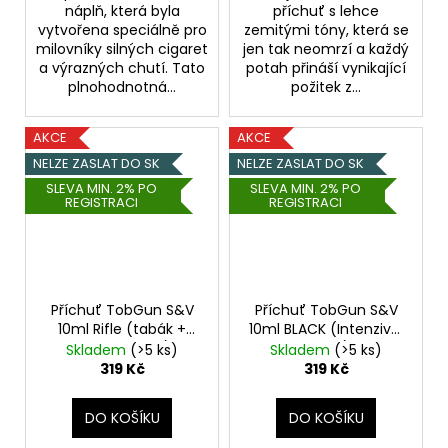
náplň, která byla
příchuť s lehce
vytvořena speciálně pro
zemitými tóny, která se
milovníky silných cigaret
jen tak neomrzí a každý
a výrazných chutí. Tato
potah přináší vynikající
plnohodnotná...
požitek z...
AKCE
AKCE
NELZE ZASLAT DO SK
NELZE ZASLAT DO SK
SLEVA MIN. 2% PO
SLEVA MIN. 2% PO
REGISTRACI
REGISTRACI
Příchuť TobGun S&V
Příchuť TobGun S&V
10ml Rifle (tabák +
10ml BLACK (Intenzivní
lískový oříšek)
tabák)
Skladem
(>5 ks)
Skladem
(>5 ks)
319 Kč
319 Kč
DO KOŠÍKU
DO KOŠÍKU