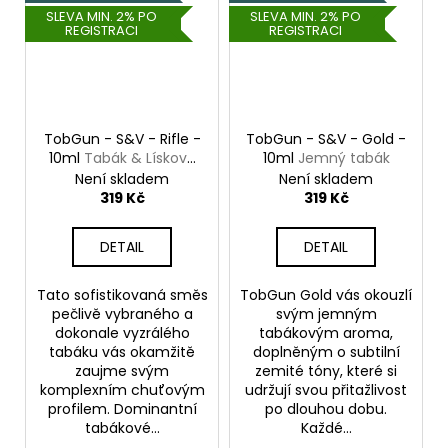
SLEVA MIN. 2% PO
SLEVA MIN. 2% PO
REGISTRACI
REGISTRACI
TobGun - S&V - Rifle -
TobGun - S&V - Gold -
10ml
Tabák & Lískový
10ml
Jemný tabák
oříšek
Není skladem
Není skladem
319 Kč
319 Kč
DETAIL
DETAIL
Tato sofistikovaná směs
TobGun Gold vás okouzlí
pečlivě vybraného a
svým jemným
dokonale vyzrálého
tabákovým aroma,
tabáku vás okamžitě
doplněným o subtilní
zaujme svým
zemité tóny, které si
komplexním chuťovým
udržují svou přitažlivost
profilem. Dominantní
po dlouhou dobu.
tabákové...
Každé...