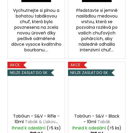
Vychutnejte si plnou a
Představte si jemně
bohatou tabákovou
nasládlou medovou
chuť, která byla
vrstvu, která se
povznesena na zcela
pozvolna rozlévá po
novou úroveň díky
vašich chuťových
pečlivě odměřené
pohárcích, aby
dávce vysoce kvalitního
následně odhalila
bourbonu....
intenzivní chuť...
AKCE
AKCE
NELZE ZASLAT DO SK
NELZE ZASLAT DO SK
TobGun - S&V - Rifle -
TobGun - S&V - Black
10ml
Tabák & Lískový
- 10ml
Tabák
oříšek
Ihned k odeslání
(>5 ks)
Ihned k odeslání
(>5 ks)