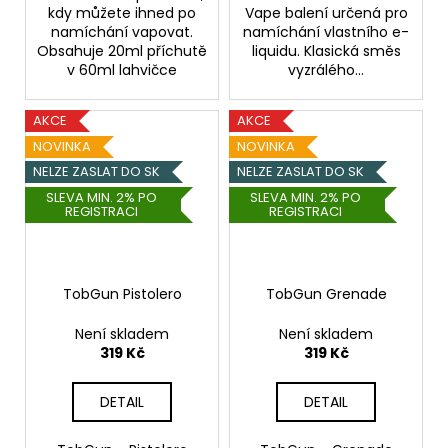
kdy můžete ihned po
Vape balení určená pro
namíchání vapovat.
namíchání vlastního e-
Obsahuje 20ml příchutě
liquidu. Klasická směs
v 60ml lahvičce
vyzrálého...
AKCE
AKCE
NOVINKA
NOVINKA
NELZE ZASLAT DO SK
NELZE ZASLAT DO SK
SLEVA MIN. 2% PO
SLEVA MIN. 2% PO
REGISTRACI
REGISTRACI
TobGun Pistolero
TobGun Grenade
Není skladem
Není skladem
319 Kč
319 Kč
DETAIL
DETAIL