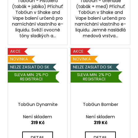
TobGun - Pistolero
TobGun - Grenade
(tabák + jablko) Příchuť
(tabák + med) Příchuť
TobGun v Shake and
TobGun v Shake and
Vape balení určená pro
Vape balení určená pro
namíchání vlastního e-
namíchání vlastního e-
liquidu. Svěží ovocné
liquidu. Jemně nasládlá
tóny sladkých a...
medová vrstva...
AKCE
AKCE
NOVINKA
NOVINKA
NELZE ZASLAT DO SK
NELZE ZASLAT DO SK
SLEVA MIN. 2% PO
SLEVA MIN. 2% PO
REGISTRACI
REGISTRACI
TobGun Dynamite
TobGun Bomber
Není skladem
Není skladem
319 Kč
319 Kč
DETAIL
DETAIL