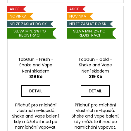
AKCE
AKCE
NOVINKA
NOVINKA
NELZE ZASLAT DO SK
NELZE ZASLAT DO SK
SLEVA MIN. 2% PO
SLEVA MIN. 2% PO
REGISTRACI
REGISTRACI
TobGun - Fresh -
TobGun - Gold -
Shake and Vape
Shake and Vape
Není skladem
Není skladem
319 Kč
319 Kč
DETAIL
DETAIL
Příchuť pro míchání
Příchuť pro míchání
vlastních e-liquidů.
vlastních e-liquidů.
Shake and Vape balení,
Shake and Vape balení,
kdy můžete ihned po
kdy můžete ihned po
namíchání vapovat.
namíchání vapovat.