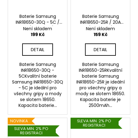
Baterie Samsung
Baterie Samsung
INR18650-30Q - 5C /
INR18650-25R / 20A
15A (3000mAh)
(2500mAh)
Není skladem
Není skladem
199 Kč
159 Kč
DETAIL
DETAIL
Baterie Samsung
Baterie Samsung
INR18650-30Q -
INR18650-25RKvalitní
5CKvalitní baterie
baterie Samsung
Samsung INR18650-30Q
INR18650-25R je ideální
- 5C je ideální pro
pro všechny gripy a
všechny gripy a mody
mody se slotem 18650.
se slotem 18650.
Kapacita baterie je
Kapacita baterie...
2500mAh...
NOVINKA
SLEVA MIN. 2% PO
REGISTRACI
SLEVA MIN. 2% PO
REGISTRACI