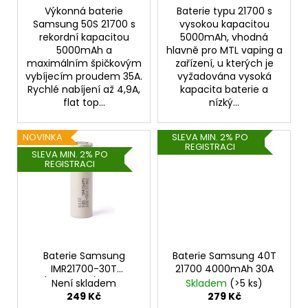
č
Výkonná baterie
Baterie typu 21700 s
u
Samsung 50S 21700 s
vysokou kapacitou
j
rekordní kapacitou
5000mAh, vhodná
e
5000mAh a
hlavně pro MTL vaping a
m
maximálním špičkovým
zařízení, u kterých je
e
vybíjecím proudem 35A.
vyžadována vysoká
Rychlé nabíjení až 4,9A,
kapacita baterie a
flat top...
nízký...
ELF
BAR
NOVINKA
SLEVA MIN. 2% PO
600
REGISTRACI
-
SLEVA MIN. 2% PO
20MG
REGISTRACI
-
PINEAPPLE
PEACH
MANGO
(ANANAS
S
BROSKVÍ
Baterie Samsung
Baterie Samsung 40T
A
IMR21700-30T
21700 4000mAh 30A
MANGEM)
(3000mAh) - 35A
Není skladem
Skladem
(>5 ks)
139
249 Kč
279 Kč
Kč