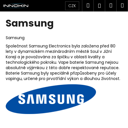
K
Přejít
Hledat
Náku
M
Přihlášen
CZK
na
o
obsah
Zpět
Zpět
košík
š
Samsung
í
C
k
o
Samsung
p
Společnost Samsung Electronics byla založena před 80
lety v dynamickém mezinárodním městě Soul v Jižní
o
Koreji a je považována za špičku v oblasti kvality a
t
technologického pokroku. Vape baterie Samsung nejsou
ř
absolutně výjimkou z této dobře respektované reputace.
Baterie Samsung byly speciálně přizpůsobeny pro účely
e
vapingu, určené pro prvotřídní výkon a dlouhou životnost.
b
u
j
e
t
e
n