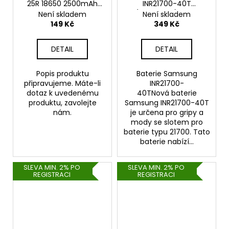
25R 18650 2500mAh
INR21700-40T
20A
(4000mAh) - 35A
Není skladem
Není skladem
149 Kč
349 Kč
DETAIL
DETAIL
Popis produktu
Baterie Samsung
připravujeme. Máte-li
INR21700-
dotaz k uvedenému
40TNová baterie
produktu, zavolejte
Samsung INR21700-40T
nám.
je určena pro gripy a
mody se slotem pro
baterie typu 21700. Tato
baterie nabízí...
SLEVA MIN. 2% PO
SLEVA MIN. 2% PO
REGISTRACI
REGISTRACI