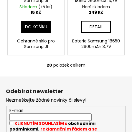
Samsung J1
18650 2600mAh 3,7V
Skladem
(>5 ks)
Není skladem
15 Kč
249 Kč
DO KOŠÍKU
DETAIL
Ochranné sklo pro
Baterie Samsung 18650
Samsung J1
2600mAh 3,7V
20
položek celkem
O
v
Z
l
á
á
Odebírat newsletter
d
p
a
Nezmeškejte žádné novinky či slevy!
a
c
t
E-mail
í
í
p
KLIKNUTÍM SOUHLASÍM s
obchodními
r
podmínkami,
reklamačním řádem a se