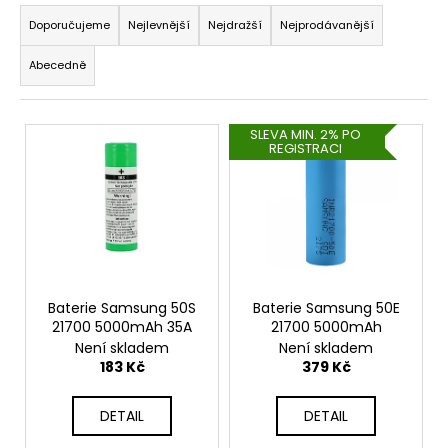
Ř
a
a
Doporučujeme
Nejlevnější
Nejdražší
Nejprodávanější
j
z
Abecedně
í
e
t
n
?
V
í
SLEVA MIN. 2% PO
REGISTRACI
ý
p
p
r
i
o
s
d
HLEDAT
p
u
r
k
o
Baterie Samsung 50S
Baterie Samsung 50E
t
D
21700 5000mAh 35A
21700 5000mAh
d
ů
o
Není skladem
Není skladem
u
p
183 Kč
379 Kč
o
k
r
t
DETAIL
DETAIL
u
ů