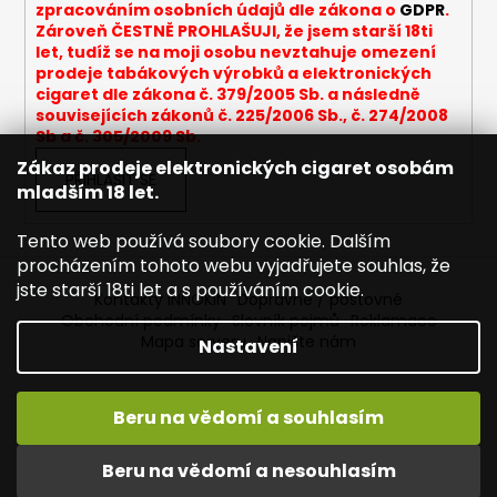
v
zpracováním osobních údajů dle zákona o
GDPR
.
k
Zároveň ČESTNĚ PROHLAŠUJI, že jsem starší 18ti
y
let, tudíž se na moji osobu nevztahuje omezení
v
prodeje tabákových výrobků a elektronických
cigaret dle zákona č. 379/2005 Sb. a následně
ý
souvisejících zákonů č. 225/2006 Sb., č. 274/2008
p
Sb a č. 305/2009 Sb.
i
Zákaz prodeje elektronických cigaret osobám
s
PŘIHLÁSIT SE
mladším 18 let.
u
Tento web používá soubory cookie. Dalším
procházením tohoto webu vyjadřujete souhlas, že
jste starší 18ti let a s používáním cookie.
Kontakty INNOKIN
Dopravné / poštovné
Obchodní podmínky
Slovník pojmů
Reklamace
Mapa serveru
Napište nám
Nastavení
Beru na vědomí a souhlasím
Vytvořil Shoptet
Vítejte ve světě INNOKIN. Nabízíme Vám to nejlepší ze světa
Copyright 2026
INNOKIN - Specialista na e-cigarety
.
vapingu. DORUČENÍ ZDARMA nad 1000,- kč / 50 EURO!
Beru na vědomí a nesouhlasím
Všechna práva vyhrazena.
Upravit nastavení cookies
DÁREKZDARMA nad 1500,- kč.