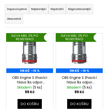
Ř
a
a
Doporučujeme
Nejlevnější
Nejdražší
Nejprodávanější
j
z
í
Abecedně
e
t
n
?
V
í
SLEVA MIN. 2% PO
SLEVA MIN. 2% PO
REGISTRACI
REGISTRACI
ý
p
p
r
i
o
HLEDAT
s
d
p
u
r
119 KČ
–16 %
119 KČ
–16 %
k
D
o
OBS Engine S žhavící
OBS Engine S žhavící
t
o
hlava 1ks odpor
hlava 1ks odpor
d
ů
0,2ohm
0,4ohm
Skladem
(5 ks)
Skladem
(5 ks)
p
u
99 Kč
99 Kč
o
k
r
t
u
DO KOŠÍKU
DO KOŠÍKU