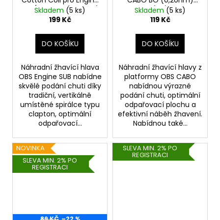
SUB/SUB Mini (0,3ohm)
(1ks)
Skladem
(5 ks)
Skladem
(5 ks)
(1ks)
199 Kč
119 Kč
DO KOŠÍKU
DO KOŠÍKU
Náhradní žhavící hlava
Náhradní žhavící hlavy z
OBS Engine SUB nabídne
platformy OBS CABO
skvělé podání chuti díky
nabídnou výrazné
tradiční, vertikálně
podání chuti, optimální
umístěné spirálce typu
odpařovací plochu a
clapton, optimální
efektivní náběh žhavení.
odpařovací...
Nabídnou také...
NOVINKA
SLEVA MIN. 2% PO
REGISTRACI
SLEVA MIN. 2% PO
REGISTRACI
89 KČ
–22 %