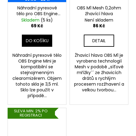
Náhradní pyrexové
OBS M1 Mesh 0,2ohm
tělo pro OBS Engine
žhavící hlava
Mini (3,5ml)
Skladem
(5 ks)
Není skladem
69 Kč
86 Kč
DO KOŠÍKU
DETAIL
Náhradní pyrexové tělo
Žhavicí hlava OBS M1 je
OBS Engine Mini je
vyrobena technologií
kompatibilní se
Mesh v podobě ,,síťové
stejnojmenným
mřížky´´ ze žhavicích
clearomizérem. Objem
drátů s rychlým
tohoto skla je 3,5 ml.
procesem rozžhavení a
Sklo lze použít v
velkou tvorbou...
případě...
SLEVA MIN. 2% PO
REGISTRACI