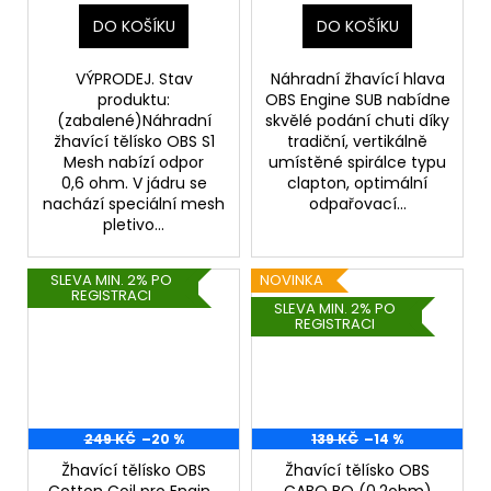
DO KOŠÍKU
DO KOŠÍKU
VÝPRODEJ. Stav
Náhradní žhavící hlava
produktu:
OBS Engine SUB nabídne
(zabalené)Náhradní
skvělé podání chuti díky
žhavící tělísko OBS S1
tradiční, vertikálně
Mesh nabízí odpor
umístěné spirálce typu
0,6 ohm. V jádru se
clapton, optimální
nachází speciální mesh
odpařovací...
pletivo...
SLEVA MIN. 2% PO
NOVINKA
REGISTRACI
SLEVA MIN. 2% PO
REGISTRACI
249 KČ
–20 %
139 KČ
–14 %
Žhavící tělísko OBS
Žhavící tělísko OBS
Cotton Coil pro Engine
CABO BO (0,2ohm)