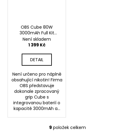
OBS Cube 80W
3000mAh Full Kit
Rainbow
+ eliquid
Není skladem
zdarma
1 399 Kč
DETAIL
Není určeno pro náplně
obsahující nikotin! Firma
OBS představuje
dokonale zpracovaný
grip Cube s
integrovanou baterií o
kapacitě 3000mAh a...
9
položek celkem
O