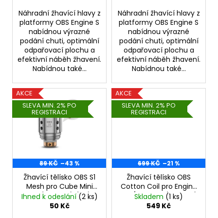
č
ů
u
Náhradní žhavící hlavy z
Náhradní žhavící hlavy z
j
platformy OBS Engine S
platformy OBS Engine S
nabídnou výrazné
nabídnou výrazné
e
podání chuti, optimální
podání chuti, optimální
m
odpařovací plochu a
odpařovací plochu a
e
efektivní náběh žhavení.
efektivní náběh žhavení.
Nabídnou také...
Nabídnou také...
ELF
BAR
AKCE
AKCE
600
SLEVA MIN. 2% PO
SLEVA MIN. 2% PO
-
REGISTRACI
REGISTRACI
20MG
-
PINEAPPLE
PEACH
MANGO
(ANANAS
89 KČ
–43 %
699 KČ
–21 %
S
BROSKVÍ
Žhavící tělísko OBS S1
Žhavící tělísko OBS
A
Mesh pro Cube Mini
Cotton Coil pro Engine
MANGEM)
Tank (0,6ohm) (1ks) -
SUB/SUB Mini (0,3ohm)
Ihned k odeslání
(2 ks)
Skladem
(1 ks)
139
VÝPRODEJ.
(3ks)
50 Kč
549 Kč
Kč