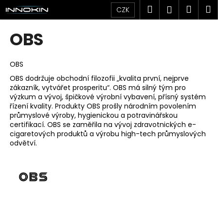
K
Přejít
Hledat
Náku
M
Přihlášen
CZK
na
o
obsah
Zpět
Zpět
košík
š
OBS
í
C
k
o
OBS
p
OBS dodržuje obchodní filozofii „kvalita první, nejprve
zákazník, vytvářet prosperitu“. OBS má silný tým pro
o
výzkum a vývoj, špičkové výrobní vybavení, přísný systém
t
řízení kvality. Produkty OBS prošly národním povolením
ř
průmyslové výroby, hygienickou a potravinářskou
certifikací. OBS se zaměřila na vývoj zdravotnických e-
e
cigaretových produktů a výrobu high-tech průmyslových
b
odvětví.
u
j
e
t
e
n