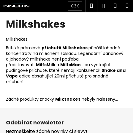
K
Přejít
Hledat
Náku
M
Přihlášen
CZK
na
o
obsah
Zpět
Zpět
košík
š
Milkshakes
í
C
k
o
Milkshakes
p
Britské prémiové
příchutě Milkshakes
přináší lahodné
koncentráty na mléčném základu. Legendární banánový
o
a jahodový milkshake není potřeba
t
představovat.
MilfsMilk
a
MilfsMan
jsou vynikající
ř
pudingové příchutě, které nemají konkurenci!
Shake and
Vape
edice obsahující 20ml příchutě pro snadné
e
míchání.
b
u
Žádné produkty značky
Milkshakes
nebyly nalezeny...
j
e
Z
t
á
Odebírat newsletter
e
p
n
Nezmeškejte žádné novinky či slevy!