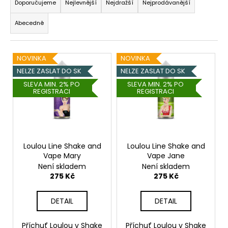
a
Doporučujeme
Nejlevnější
Nejdražší
Nejprodávanější
a
z
j
Abecedně
e
í
n
t
V
í
NOVINKA
NOVINKA
?
ý
p
NELZE ZASLAT DO SK
NELZE ZASLAT DO SK
p
r
SLEVA MIN. 2% PO
SLEVA MIN. 2% PO
REGISTRACI
REGISTRACI
i
o
s
d
HLEDAT
p
u
r
k
o
Loulou Line Shake and
Loulou Line Shake and
t
Vape Mary
Vape Jane
d
ů
D
Není skladem
Není skladem
o
u
275 Kč
275 Kč
p
k
o
t
DETAIL
DETAIL
r
ů
u
Příchuť Loulou v Shake
Příchuť Loulou v Shake