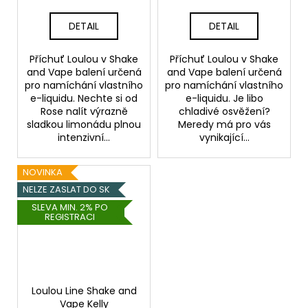
DETAIL
DETAIL
Příchuť Loulou v Shake
Příchuť Loulou v Shake
and Vape balení určená
and Vape balení určená
pro namíchání vlastního
pro namíchání vlastního
e-liquidu. Nechte si od
e-liquidu. Je libo
Rose nalít výrazně
chladivé osvěžení?
sladkou limonádu plnou
Meredy má pro vás
intenzivní...
vynikající...
NOVINKA
NELZE ZASLAT DO SK
SLEVA MIN. 2% PO
REGISTRACI
Loulou Line Shake and
Vape Kelly