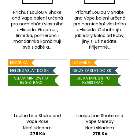
Příchuť Loulou v Shake
Příchuť Loulou v Shake
and Vape balení určená
and Vape balení určená
pro namíchání vlastního
pro namíchání vlastního
e-liquidu. Grepfruit,
e-liquidu. Ochutnejte
limetka, pomeranč i
jablečný koláč od Ruby,
mandarinka kombinují
jiný si už nedáte.
své sladké a...
Příjemně...
NOVINKA
NOVINKA
NELZE ZASLAT DO SK
NELZE ZASLAT DO SK
SLEVA MIN. 2% PO
SLEVA MIN. 2% PO
REGISTRACI
REGISTRACI
Loulou Line Shake and
Loulou Line Shake and
Vape Rose
Vape Meredy
Není skladem
Není skladem
275 Kč
275 Kč