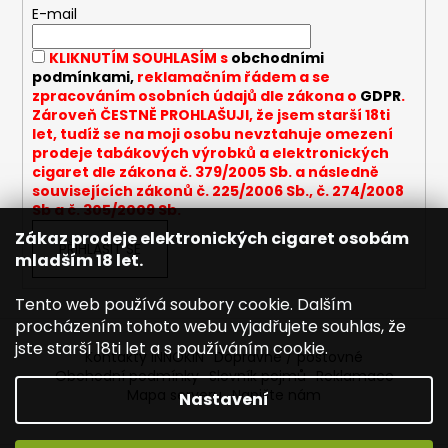
c
t
E-mail
í
í
p
KLIKNUTÍM SOUHLASÍM s
obchodními
r
podmínkami,
reklamačním řádem a se
v
zpracováním osobních údajů dle zákona o
GDPR
.
k
Zároveň ČESTNĚ PROHLAŠUJI, že jsem starší 18ti
y
let, tudíž se na moji osobu nevztahuje omezení
v
prodeje tabákových výrobků a elektronických
cigaret dle zákona č. 379/2005 Sb. a následně
ý
souvisejících zákonů č. 225/2006 Sb., č. 274/2008
p
Sb a č. 305/2009 Sb.
i
Zákaz prodeje elektronických cigaret osobám
s
PŘIHLÁSIT SE
mladším 18 let.
u
Tento web používá soubory cookie. Dalším
procházením tohoto webu vyjadřujete souhlas, že
jste starší 18ti let a s používáním cookie.
Kontakty INNOKIN
Dopravné / poštovné
Obchodní podmínky
Slovník pojmů
Reklamace
Mapa serveru
Napište nám
Nastavení