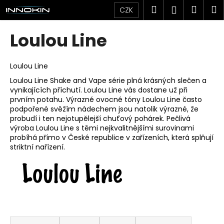
K
Přejít
Hledat
Náku
M
Přihlášen
CZK
na
o
obsah
Zpět
Zpět
košík
š
Loulou Line
í
C
k
o
Loulou Line
p
Loulou Line Shake and Vape série plná krásných slečen a
vynikajících příchutí. Loulou Line vás dostane už při
o
prvním potahu. Výrazné ovocné tóny Loulou Line často
t
podpořené svěžím nádechem jsou natolik výrazné, že
ř
probudí i ten nejotupělejší chuťový pohárek. Pečlivá
výroba Loulou Line s těmi nejkvalitnějšími surovinami
e
probíhá přímo v České republice v zařízeních, která splňují
b
striktní nařízení.
u
j
e
t
e
Ř
n