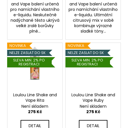
č
and Vape balení určená
and Vape balení určená
u
pro namíchání vlastního
pro namíchání vlastního
j
e-liquidu. Neskutečně
e-liquidu. Ultimátní
e
nadýchané těsto ukrývá
citrusový mix v sobě
m
velké zralé borůvky
kombinuje výrazné
plné...
sladké tóny...
e
NOVINKA
NOVINKA
ELF
NELZE ZASLAT DO SK
NELZE ZASLAT DO SK
BAR
600
SLEVA MIN. 2% PO
SLEVA MIN. 2% PO
-
REGISTRACI
REGISTRACI
20MG
-
CHERRY
(TŘEŠEŇ)
145
Loulou Line Shake and
Loulou Line Shake and
Kč
Vape Rita
Vape Ruby
Není skladem
Není skladem
275 Kč
275 Kč
DETAIL
DETAIL