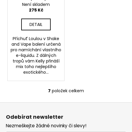
Není skladem
275 Kč
DETAIL
Příchuť Loulou v Shake
and Vape balení určená
pro namíchání vlastního
e-liquidu. Z dálných
tropů vám Kelly přináší
mix toho nejlepšího
exotického...
7
položek celkem
O
v
Z
l
á
á
Odebírat newsletter
d
p
a
Nezmeškejte žádné novinky či slevy!
a