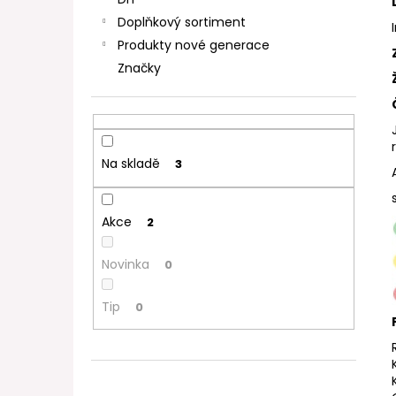
DEKANG DESERT SHIP 10ML 11MG
l
Doplňkový sortiment
154 Kč
Původně:
195 Kč
Produkty nové generace
Značky
Na skladě
3
Akce
2
Novinka
0
Tip
0