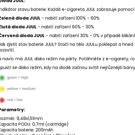
Dioda JUUL:
DEKANG DESERT SHIP 10ML 6MG
OXVA XLIM TOP 
1,2OHM 2ML
155 Kč
Indikátor stavu baterie: Každá e-cigareta JUUL zobrazuje pomocí 
Původně:
195 Kč
79 Kč
Zelená dioda JUUL
- nabití zařízení 100% - 60%
Žlutá dioda JUUL
- nabití zařízení 60% - 30%
Červená dioda JUUL
- nabití zařízení 30% - 0% v případě blikán
Jak zjistit stav baterie JUUL? Stačí na tělo JUULu poklepat a hned 
rozsvítí.
A navíc má JUUL disko režim na párty. Potáhněte z e-cigarety, ro
spustí se disko režim, kdy na diodě začnou svítit nejrůznější barvy
Parametry:
Rozměr: 9,48x1,51mm
Kapacita PODU: 0,7ml (
cartridge
)
Kapacita baterie: 200mAh