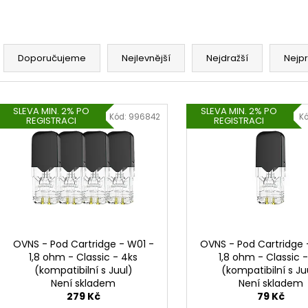
Ř
a
Doporučujeme
Nejlevnější
Nejdražší
Nejp
z
e
V
n
SLEVA MIN. 2% PO
SLEVA MIN. 2% PO
ý
Kód:
996842
K
REGISTRACI
REGISTRACI
í
p
p
i
r
s
o
p
d
r
u
o
k
d
OVNS - Pod Cartridge - W01 -
OVNS - Pod Cartridge 
t
1,8 ohm - Classic - 4ks
1,8 ohm - Classic -
u
(kompatibilní s Juul)
(kompatibilní s Ju
ů
k
Není skladem
Není skladem
t
279 Kč
79 Kč