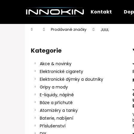
K
Přejít
na
o
Kontakt
Dop
obsah
Zpět
Zpět
š
do
do
í
Domů
Prodávané značky
JUUL
k
obchodu
obchodu
P
o
Kategorie
Přeskočit
s
kategorie
t
Akce & novinky
r
Elektronické cigarety
a
Elektronické dýmky a doutníky
n
Gripy a mody
n
E-liquidy, náplně
í
Báze a příchutě
p
Atomizéry a tanky
a
Baterie, nabíjení
n
Příslušenství
e
DIY