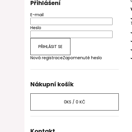
Přihlášení
E-mail
Heslo
PŘIHLÁSIT SE
Nová registrace
Zapomenuté heslo
Nákupní košík
0
KS /
0 KČ
Kontakt