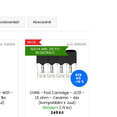
rodávanější
Abecedně
AKCE
ód:
996841
Kód:
996840
SLEVA MIN. 2% PO
REGISTRACI
279
KČ
–10 %
- W01 -
OVNS - Pod Cartridge - JC01 -
 1ks
1,5 ohm - Ceramic - 4ks
ul)
(kompatibilní s Juul)
Skladem
(>5 ks)
249 Kč