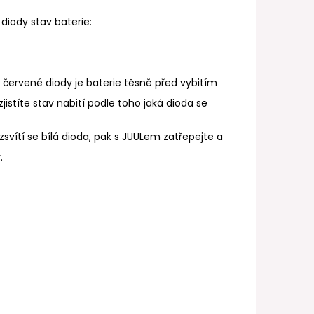
FILL SS POD CARTRIDGE
diody stav baterie:
í červené diody je baterie těsně před vybitím
zjistíte stav nabití podle toho jaká dioda se
zsvítí se bílá dioda, pak s JUULem zatřepejte a
.