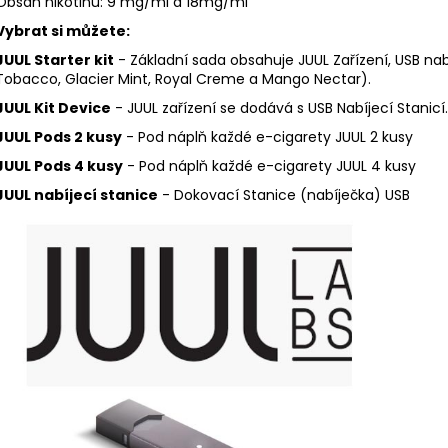
Obsah nikotinu: 9 mg/ml a 18mg/ml
Vybrat si můžete:
JUUL Starter kit
- Základní sada obsahuje JUUL Zařízení, USB nab
Tobacco, Glacier Mint, Royal Creme a Mango Nectar).
JUUL Kit Device
- JUUL zařízení se dodává s USB Nabíjecí Stanicí
JUUL Pods 2 kusy
- Pod náplň každé e-cigarety JUUL 2 kusy
JUUL Pods 4 kusy
- Pod náplň každé e-cigarety JUUL 4 kusy
JUUL nabíjecí stanice
- Dokovací Stanice (nabíječka) USB