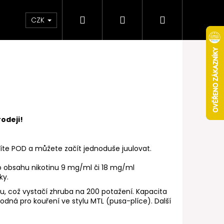
Hledat
Přihlášení
Nákupní
Obchodní podmínky
Věrnostní program
CZK
košík
rodeji!
ožíte POD a můžete začít jednoduše juulovat.
i o obsahu nikotinu 9 mg/ml či 18 mg/ml
ky.
u, což vystačí zhruba na 200 potažení. Kapacita
Následující
dná pro kouření ve stylu MTL (pusa-plíce). Další