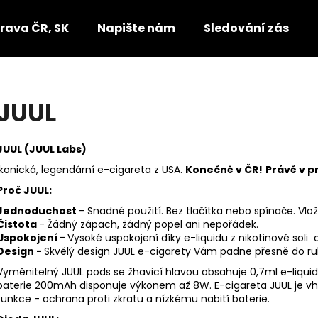
rava ČR, SK
Napište nám
Sledování zásilek
Co potřebujete najít?
JUUL
HLEDAT
JUUL (JUUL Labs)
Ikonická, legendární e-cigareta z USA.
Konečně v ČR!
Právě v p
Proč JUUL:
Doporučujeme
Jednoduchost
- Snadné použití. Bez tlačítka nebo spínače. Vl
Čistota
-
Žádný zápach, žádný popel ani nepořádek.
Uspokojení -
Vysoké uspokojení díky e-liquidu z nikotinové sol
Design -
Skvělý design JUUL e-cigarety Vám padne přesně do ru
Vyměnitelný JUUL pods se žhavicí hlavou obsahuje 0,7ml e-liquid
baterie 200mAh disponuje výkonem až 8W. E-cigareta JUUL je vho
funkce - ochrana proti zkratu a nízkému nabití baterie.