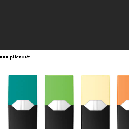
JUUL příchutě: