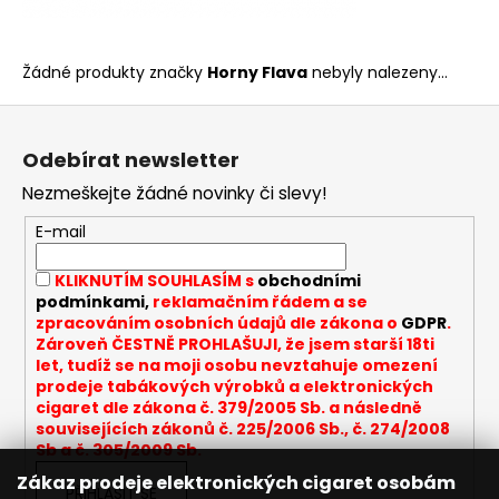
a
j
Žádné produkty značky
Horny Flava
nebyly nalezeny...
í
t
Z
?
á
Odebírat newsletter
p
Nezmeškejte žádné novinky či slevy!
a
t
E-mail
í
HLEDAT
KLIKNUTÍM SOUHLASÍM s
obchodními
podmínkami,
reklamačním řádem a se
zpracováním osobních údajů dle zákona o
GDPR
.
Zároveň ČESTNĚ PROHLAŠUJI, že jsem starší 18ti
D
let, tudíž se na moji osobu nevztahuje omezení
o
prodeje tabákových výrobků a elektronických
p
cigaret dle zákona č. 379/2005 Sb. a následně
o
souvisejících zákonů č. 225/2006 Sb., č. 274/2008
r
Sb a č. 305/2009 Sb.
u
Zákaz prodeje elektronických cigaret osobám
PŘIHLÁSIT SE