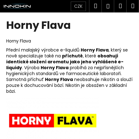
K
Přejít
Hledat
Náku
M
Přihlášen
CZK
na
o
obsah
Zpět
Zpět
košík
š
Horny Flava
í
C
k
o
Horny Flava
p
Přední malajský výrobce e-liquidů
Horny Flava
, který se
nově specializuje také na
příchutě
, které
obsahují
o
identické složení aromatu jako jeho vyhlášené e-
t
liquidy
. Výroba
Horny Flava
probíhá za nejpřísnějších
ř
hygienických standardů ve farmaceutické laboratoři.
Samotná příchuť
Horny Flava
neobsahuje nikotin a slouží
e
pouze k dochucování bází. Nikotin je obsažen v základní
b
bázi.
u
j
e
t
e
n