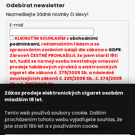
á
Odebírat newsletter
a
p
j
Nezmeškejte žádné novinky či slevy!
a
í
t
E-mail
t
í
?
KLIKNUTÍM SOUHLASÍM s
obchodními
podmínkami,
reklamačním řádem a se
zpracováním osobních údajů dle zákona o
GDPR
.
Zároveň ČESTNĚ PROHLAŠUJI, že jsem starší 18ti
let, tudíž se na moji osobu nevztahuje omezení
prodeje tabákových výrobků a elektronických
HLEDAT
cigaret dle zákona č. 379/2005 Sb. a následně
souvisejících zákonů č. 225/2006 Sb., č. 274/2008
Sb a č. 305/2009 Sb.
Zákaz prodeje elektronických cigaret osobám
D
PŘIHLÁSIT SE
mladším 18 let.
o
p
Tento web používá soubory cookie. Dalším
o
procházením tohoto webu vyjadřujete souhlas, že
r
jste starší 18ti let a s používáním cookie.
u
Kontakty INNOKIN
Dopravné / poštovné
Obchodní podmínky
Slovník pojmů
Reklamace