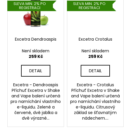
SLEVA MIN. 2% PO
SLEVA MIN. 2% PO
REGISTRACI
REGISTRACI
Excetra Dendroaspis
Excetra Crotalus
Není skladem
Není skladem
259 Kč
259 Kč
DETAIL
DETAIL
Excetra - Dendroaspis
Excetra - Crotalus
Příchuť Excetra v Shake
Příchuť Excetra v Shake
and Vape balení určená
and Vape balení určená
pro namíchání vlastního
pro namíchání vlastního
e-liquidu. Zelené a
e-liquidu. Citrusový
červené, dvě jablka a
základ se šťavnatým
dvě výrazné...
nádechem....