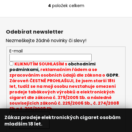
4
položek celkem
O
v
Z
l
á
á
Odebírat newsletter
d
p
a
Nezmeškejte žádné novinky či slevy!
a
c
t
E-mail
í
í
p
KLIKNUTÍM SOUHLASÍM s
obchodními
r
podmínkami,
reklamačním řádem a se
v
zpracováním osobních údajů dle zákona o
GDPR
.
k
Zároveň ČESTNĚ PROHLAŠUJI, že jsem starší 18ti
y
let, tudíž se na moji osobu nevztahuje omezení
v
prodeje tabákových výrobků a elektronických
cigaret dle zákona č. 379/2005 Sb. a následně
ý
souvisejících zákonů č. 225/2006 Sb., č. 274/2008
p
Sb a č. 305/2009 Sb.
i
Zákaz prodeje elektronických cigaret osobám
s
PŘIHLÁSIT SE
mladším 18 let.
u