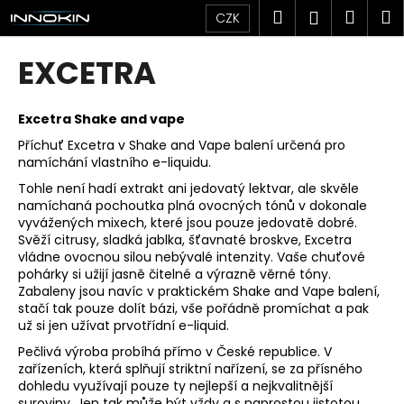
K
Přejít
Hledat
Náku
M
Přihlášen
CZK
na
o
obsah
Zpět
Zpět
košík
š
EXCETRA
í
C
k
o
Excetra Shake and vape
p
Příchuť Excetra v Shake and Vape balení určená pro
namíchání vlastního e-liquidu.
o
t
Tohle není hadí extrakt ani jedovatý lektvar, ale skvěle
namíchaná pochoutka plná ovocných tónů v dokonale
ř
vyvážených mixech, které jsou pouze jedovatě dobré.
e
Svěží citrusy, sladká jablka, šťavnaté broskve, Excetra
vládne ovocnou silou nebývalé intenzity. Vaše chuťové
b
pohárky si užijí jasně čitelné a výrazně věrné tóny.
u
Zabaleny jsou navíc v praktickém Shake and Vape balení,
j
stačí tak pouze dolít bázi, vše pořádně promíchat a pak
už si jen užívat prvotřídní e-liquid.
e
t
Pečlivá výroba probíhá přímo v České republice. V
zařízeních, která splňují striktní nařízení, se za přísného
e
dohledu využívají pouze ty nejlepší a nejkvalitnější
n
suroviny. Jen tak může být vždy a s naprostou jistotou