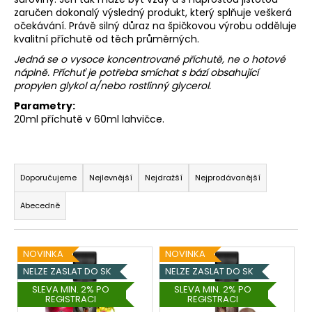
zaručen dokonalý výsledný produkt, který splňuje veškerá
a
očekávání. Právě silný důraz na špičkovou výrobu odděluje
j
kvalitní příchutě od těch průměrných.
í
Jedná se o vysoce koncentrované příchutě, ne o hotové
t
náplně. Příchuť je potřeba smíchat s bází obsahující
propylen glykol a/nebo rostlinný glycerol.
?
Parametry:
20ml příchutě v 60ml lahvičce.
Ř
HLEDAT
a
Doporučujeme
Nejlevnější
Nejdražší
Nejprodávanější
z
Abecedně
e
D
n
o
V
í
p
NOVINKA
NOVINKA
ý
o
p
NELZE ZASLAT DO SK
NELZE ZASLAT DO SK
r
p
r
SLEVA MIN. 2% PO
SLEVA MIN. 2% PO
u
REGISTRACI
REGISTRACI
i
o