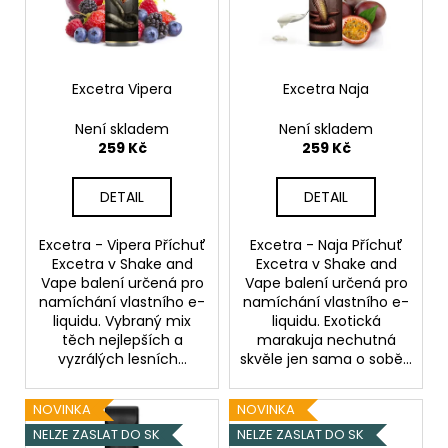
č
s
d
u
p
u
j
r
k
e
m
o
Excetra Vipera
Excetra Naja
t
e
d
ů
Není skladem
Není skladem
u
259 Kč
259 Kč
k
DEKANG
DAF
t
DETAIL
DETAIL
10ML
ů
6MG
Excetra - Vipera Příchuť
Excetra - Naja Příchuť
156
Excetra v Shake and
Excetra v Shake and
Kč
Původně:
Vape balení určená pro
Vape balení určená pro
195
namíchání vlastního e-
namíchání vlastního e-
Kč
liquidu. Vybraný mix
liquidu. Exotická
těch nejlepších a
marakuja nechutná
vyzrálých lesních...
skvěle jen sama o sobě...
NOVINKA
NOVINKA
NELZE ZASLAT DO SK
NELZE ZASLAT DO SK