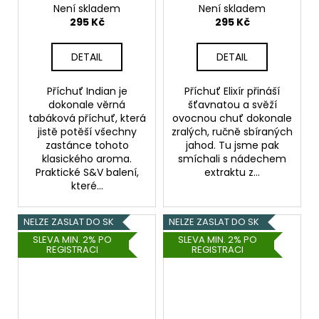
- 20ml
Není skladem
Není skladem
295 Kč
295 Kč
DETAIL
DETAIL
Příchuť Indian je
Příchuť Elixír přináší
dokonale věrná
šťavnatou a svěží
tabáková příchuť, která
ovocnou chuť dokonale
jistě potěší všechny
zralých, ručně sbíraných
zastánce tohoto
jahod. Tu jsme pak
klasického aroma.
smíchali s nádechem
Praktické S&V balení,
extraktu z...
které...
NELZE ZASLAT DO SK
NELZE ZASLAT DO SK
SLEVA MIN. 2% PO
SLEVA MIN. 2% PO
REGISTRACI
REGISTRACI