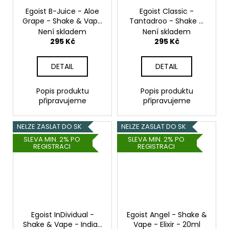
Egoist B-Juice - Aloe
Egoist Classic -
Grape - Shake & Vape
Tantadroo - Shake &
- 20ml
Vape - 20ml
Není skladem
Není skladem
295 Kč
295 Kč
DETAIL
DETAIL
Popis produktu
Popis produktu
připravujeme
připravujeme
NELZE ZASLAT DO SK
NELZE ZASLAT DO SK
SLEVA MIN. 2% PO
SLEVA MIN. 2% PO
REGISTRACI
REGISTRACI
Egoist InDividual -
Egoist Angel - Shake &
Shake & Vape - Indian
Vape - Elixir - 20ml