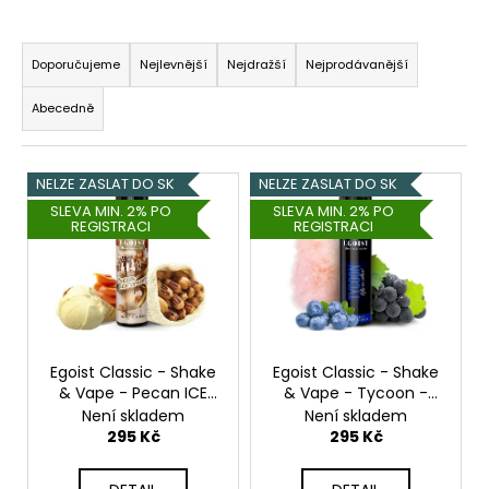
a
Ř
j
a
Doporučujeme
Nejlevnější
Nejdražší
Nejprodávanější
í
z
t
Abecedně
e
?
n
V
í
NELZE ZASLAT DO SK
NELZE ZASLAT DO SK
ý
p
SLEVA MIN. 2% PO
SLEVA MIN. 2% PO
REGISTRACI
REGISTRACI
p
r
HLEDAT
i
o
s
d
p
u
r
D
k
o
o
Egoist Classic - Shake
Egoist Classic - Shake
t
p
& Vape - Pecan ICE
& Vape - Tycoon -
d
ů
Cream - 20ml
20ml
Není skladem
Není skladem
o
u
295 Kč
295 Kč
r
k
u