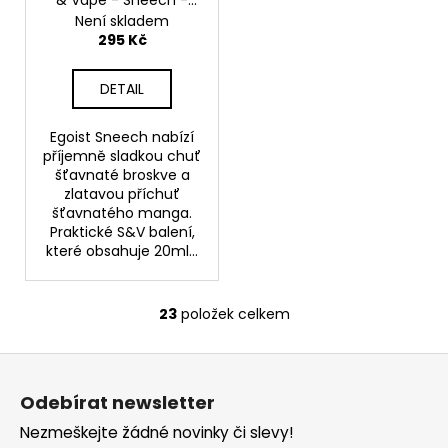
& Vape - Sneech -
20ml
Není skladem
295 Kč
DETAIL
Egoist Sneech nabízí
příjemně sladkou chuť
šťavnaté broskve a
zlatavou příchuť
šťavnatého manga.
Praktické S&V balení,
které obsahuje 20ml...
23
položek celkem
O
v
Z
l
á
á
Odebírat newsletter
d
p
a
Nezmeškejte žádné novinky či slevy!
a