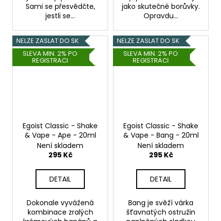
Sami se přesvědčte,
jako skutečné borůvky.
jestli se...
Opravdu...
NELZE ZASLAT DO SK
NELZE ZASLAT DO SK
SLEVA MIN. 2% PO
SLEVA MIN. 2% PO
REGISTRACI
REGISTRACI
Egoist Classic - Shake
Egoist Classic - Shake
& Vape - Ape - 20ml
& Vape - Bang - 20ml
Není skladem
Není skladem
295 Kč
295 Kč
DETAIL
DETAIL
Dokonale vyvážená
Bang je svěží várka
kombinace zralých
šťavnatých ostružin