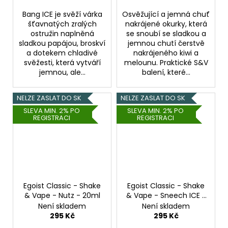
Bang ICE je svěží várka
Osvěžující a jemná chuť
šťavnatých zralých
nakrájené okurky, která
ostružin naplněná
se snoubí se sladkou a
sladkou papájou, broskví
jemnou chutí čerstvě
a dotekem chladivé
nakrájeného kiwi a
svěžesti, která vytváří
melounu. Praktické S&V
jemnou, ale...
balení, které...
NELZE ZASLAT DO SK
NELZE ZASLAT DO SK
SLEVA MIN. 2% PO
SLEVA MIN. 2% PO
REGISTRACI
REGISTRACI
Egoist Classic - Shake
Egoist Classic - Shake
& Vape - Nutz - 20ml
& Vape - Sneech ICE -
20ml
Není skladem
Není skladem
295 Kč
295 Kč