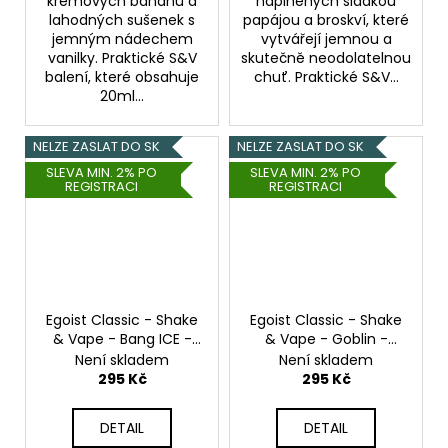
krémových banánů a
naplněných sladkou
lahodných sušenek s
papájou a broskví, které
jemným nádechem
vytvářejí jemnou a
vanilky. Praktické S&V
skutečně neodolatelnou
balení, které obsahuje
chuť. Praktické S&V...
20ml...
NELZE ZASLAT DO SK
NELZE ZASLAT DO SK
SLEVA MIN. 2% PO
SLEVA MIN. 2% PO
REGISTRACI
REGISTRACI
Egoist Classic - Shake
Egoist Classic - Shake
& Vape - Bang ICE -
& Vape - Goblin -
20ml
20ml
Není skladem
Není skladem
295 Kč
295 Kč
DETAIL
DETAIL