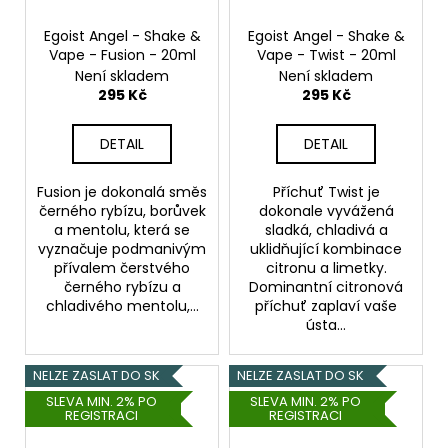
Egoist Angel - Shake &
Egoist Angel - Shake &
Vape - Fusion - 20ml
Vape - Twist - 20ml
Není skladem
Není skladem
295 Kč
295 Kč
DETAIL
DETAIL
Fusion je dokonalá směs
Příchuť Twist je
černého rybízu, borůvek
dokonale vyvážená
a mentolu, která se
sladká, chladivá a
vyznačuje podmanivým
uklidňující kombinace
přívalem čerstvého
citronu a limetky.
černého rybízu a
Dominantní citronová
chladivého mentolu,...
příchuť zaplaví vaše
ústa...
NELZE ZASLAT DO SK
NELZE ZASLAT DO SK
SLEVA MIN. 2% PO
SLEVA MIN. 2% PO
REGISTRACI
REGISTRACI