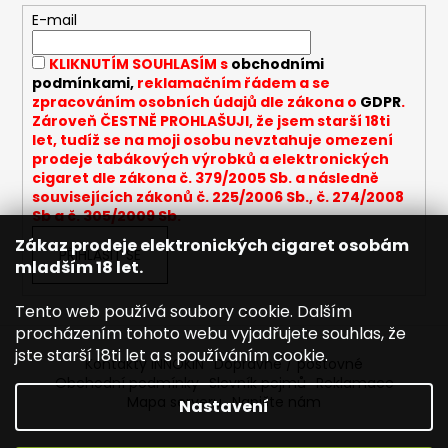
c
t
E-mail
í
í
p
KLIKNUTÍM SOUHLASÍM s
obchodními
r
podmínkami,
reklamačním řádem a se
v
zpracováním osobních údajů dle zákona o
GDPR
.
k
Zároveň ČESTNĚ PROHLAŠUJI, že jsem starší 18ti
y
let, tudíž se na moji osobu nevztahuje omezení
v
prodeje tabákových výrobků a elektronických
cigaret dle zákona č. 379/2005 Sb. a následně
ý
souvisejících zákonů č. 225/2006 Sb., č. 274/2008
p
Sb a č. 305/2009 Sb.
i
Zákaz prodeje elektronických cigaret osobám
s
PŘIHLÁSIT SE
mladším 18 let.
u
Tento web používá soubory cookie. Dalším
procházením tohoto webu vyjadřujete souhlas, že
jste starší 18ti let a s používáním cookie.
Kontakty INNOKIN
Dopravné / poštovné
Obchodní podmínky
Slovník pojmů
Reklamace
Mapa serveru
Napište nám
Nastavení