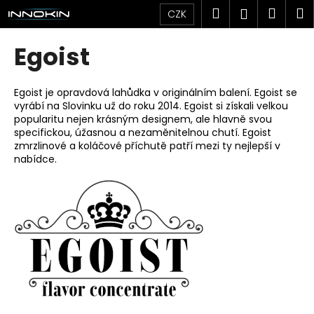
K
Přejít
Hledat
Náku
M
Přihlášen
CZK
na
o
obsah
Zpět
Zpět
košík
š
Egoist
í
C
k
o
Egoist je opravdová lahůdka v originálním balení. Egoist se
vyrábí na Slovinku už do roku 2014. Egoist si získali velkou
p
popularitu nejen krásným designem, ale hlavně svou
o
specifickou, úžasnou a nezaměnitelnou chutí. Egoist
t
zmrzlinové a koláčové příchutě patří mezi ty nejlepší v
nabídce.
ř
e
b
u
j
e
t
e
n