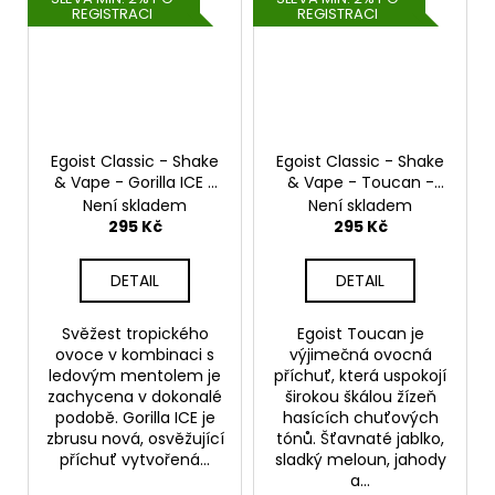
REGISTRACI
REGISTRACI
Egoist Classic - Shake
Egoist Classic - Shake
& Vape - Gorilla ICE -
& Vape - Toucan -
20ml
20ml
Není skladem
Není skladem
295 Kč
295 Kč
DETAIL
DETAIL
Svěžest tropického
Egoist Toucan je
ovoce v kombinaci s
výjimečná ovocná
ledovým mentolem je
příchuť, která uspokojí
zachycena v dokonalé
širokou škálou žízeň
podobě. Gorilla ICE je
hasících chuťových
zbrusu nová, osvěžující
tónů. Šťavnaté jablko,
příchuť vytvořená...
sladký meloun, jahody
a...