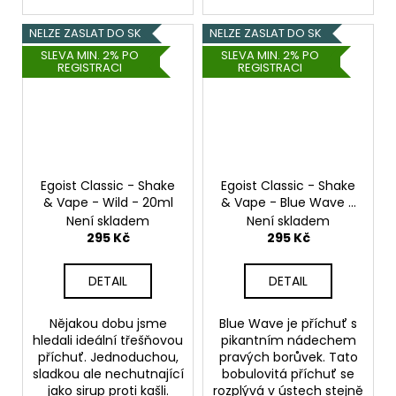
NELZE ZASLAT DO SK
NELZE ZASLAT DO SK
SLEVA MIN. 2% PO
SLEVA MIN. 2% PO
REGISTRACI
REGISTRACI
Egoist Classic - Shake
Egoist Classic - Shake
& Vape - Wild - 20ml
& Vape - Blue Wave -
20ml
Není skladem
Není skladem
295 Kč
295 Kč
DETAIL
DETAIL
Nějakou dobu jsme
Blue Wave je příchuť s
hledali ideální třešňovou
pikantním nádechem
příchuť. Jednoduchou,
pravých borůvek. Tato
sladkou ale nechutnající
bobulovitá příchuť se
jako sirup proti kašli.
rozplývá v ústech stejně