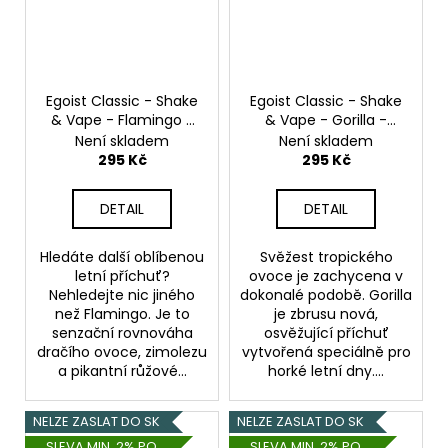
Egoist Classic - Shake
Egoist Classic - Shake
& Vape - Flamingo -
& Vape - Gorilla -
20ml
20ml
Není skladem
Není skladem
295 Kč
295 Kč
DETAIL
DETAIL
Hledáte další oblíbenou
Svěžest tropického
letní příchuť?
ovoce je zachycena v
Nehledejte nic jiného
dokonalé podobě. Gorilla
než Flamingo. Je to
je zbrusu nová,
senzační rovnováha
osvěžující příchuť
dračího ovoce, zimolezu
vytvořená speciálně pro
a pikantní růžové...
horké letní dny....
NELZE ZASLAT DO SK
NELZE ZASLAT DO SK
SLEVA MIN. 2% PO
SLEVA MIN. 2% PO