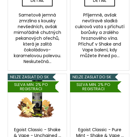
t
č
DETAIL
DETAIL
u
ů
j
Sametově jemná
Příjemně, avšak
e
zmrzlina s kousky
nevtíravě sladká
nevšedních, avšak
cukrová vata s příchutí
m
mimořádně chutných
borůvky a zralého
e
pekanových ořechů,
hroznového vína.
která je zalitá
Příchuť v Shake and
čokoládovo-
Vape balení, kdy
ELF
karamelovou polevou.
můžete ihned po...
BAR
Neskutečná...
600
-
20MG
NELZE ZASLAT DO SK
NELZE ZASLAT DO SK
-
CHERRY
SLEVA MIN. 2% PO
SLEVA MIN. 2% PO
(TŘEŠEŇ)
REGISTRACI
REGISTRACI
145
Kč
Egoist Classic - Shake
Egoist Classic - Pure
& Vape - Unchained -
Mint - Shake & Vape -