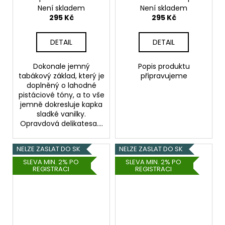
20ml
20ml
Není skladem
Není skladem
295 Kč
295 Kč
DETAIL
DETAIL
Dokonale jemný
Popis produktu
tabákový základ, který je
připravujeme
doplněný o lahodné
pistáciové tóny, a to vše
jemně dokresluje kapka
sladké vanilky.
Opravdová delikatesa....
NELZE ZASLAT DO SK
NELZE ZASLAT DO SK
SLEVA MIN. 2% PO
SLEVA MIN. 2% PO
REGISTRACI
REGISTRACI