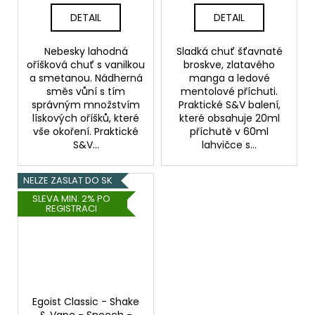
DETAIL
DETAIL
Nebesky lahodná
Sladká chuť šťavnaté
oříšková chuť s vanilkou
broskve, zlatavého
a smetanou. Nádherná
manga a ledové
směs vůní s tím
mentolové příchuti.
správným množstvím
Praktické S&V balení,
lískových oříšků, které
které obsahuje 20ml
vše okoření. Praktické
příchutě v 60ml
S&V...
lahvičce s...
NELZE ZASLAT DO SK
SLEVA MIN. 2% PO
REGISTRACI
Egoist Classic - Shake