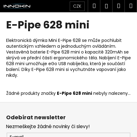
K
Přejít
Hledat
Náku
M
Přihlášen
CZK
na
o
obsah
Zpět
Zpět
košík
š
E-Pipe 628 mini
í
C
k
o
Elektronická dýmka Mini E-Pipe 628 se může pochlubit
autentickým vzhledem a jednoduchým ovládáním.
p
Vestavěná baterie E-Pipe 628 mini o kapacitě 320mAh se
o
skrývá ve přední části ergonomického těla. Nabíjení E-Pipe
t
628 mini umožňuje eGo USB nabíječka, která je součástí
balení. Díky E-Pipe 628 mini si vychutnáte vapovaní jako
ř
nikdy.
e
b
Žádné produkty značky
E-Pipe 628 mini
nebyly nalezeny...
u
j
Z
e
á
Odebírat newsletter
t
p
Nezmeškejte žádné novinky či slevy!
e
a
n