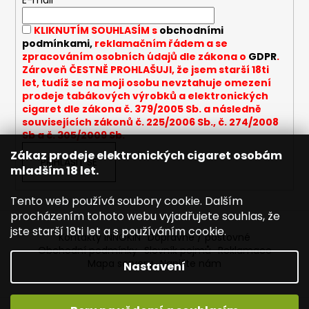
t
E-mail
a
í
KLIKNUTÍM SOUHLASÍM s
obchodními
j
podmínkami,
reklamačním řádem a se
í
zpracováním osobních údajů dle zákona o
GDPR
.
t
Zároveň ČESTNĚ PROHLAŠUJI, že jsem starší 18ti
let, tudíž se na moji osobu nevztahuje omezení
?
prodeje tabákových výrobků a elektronických
cigaret dle zákona č. 379/2005 Sb. a následně
souvisejících zákonů č. 225/2006 Sb., č. 274/2008
Sb a č. 305/2009 Sb.
Zákaz prodeje elektronických cigaret osobám
HLEDAT
PŘIHLÁSIT SE
mladším 18 let.
Tento web používá soubory cookie. Dalším
procházením tohoto webu vyjadřujete souhlas, že
D
jste starší 18ti let a s používáním cookie.
o
Kontakty INNOKIN
Dopravné / poštovné
p
Obchodní podmínky
Slovník pojmů
Reklamace
o
Mapa serveru
Napište nám
Nastavení
r
u