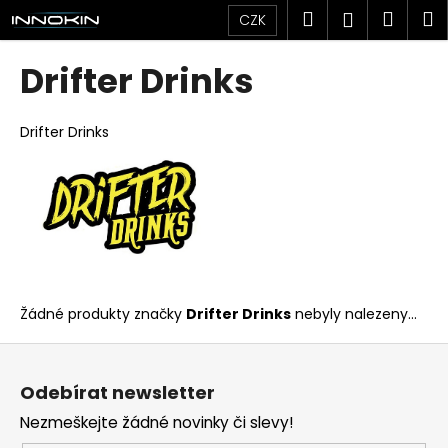
K
Přejít
Hledat
Náku
M
Přihlášen
CZK
na
o
obsah
Zpět
Zpět
košík
š
Drifter Drinks
í
C
k
o
Drifter Drinks
p
o
t
ř
e
b
u
Žádné produkty značky
Drifter Drinks
nebyly nalezeny...
j
Z
e
á
t
Odebírat newsletter
p
e
Nezmeškejte žádné novinky či slevy!
a
n