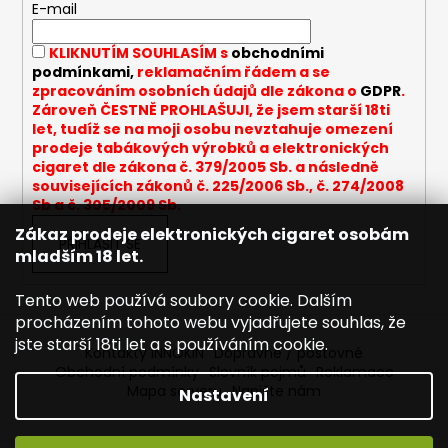
t
E-mail
a
í
j
KLIKNUTÍM SOUHLASÍM s
obchodními
í
podmínkami,
reklamačním řádem a se
zpracováním osobních údajů dle zákona o
GDPR
.
t
Zároveň ČESTNĚ PROHLAŠUJI, že jsem starší 18ti
?
let, tudíž se na moji osobu nevztahuje omezení
prodeje tabákových výrobků a elektronických
cigaret dle zákona č. 379/2005 Sb. a následně
souvisejících zákonů č. 225/2006 Sb., č. 274/2008
Sb a č. 305/2009 Sb.
HLEDAT
Zákaz prodeje elektronických cigaret osobám
PŘIHLÁSIT SE
mladším 18 let.
Tento web používá soubory cookie. Dalším
D
procházením tohoto webu vyjadřujete souhlas, že
o
jste starší 18ti let a s používáním cookie.
Kontakty INNOKIN
Dopravné / poštovné
p
Obchodní podmínky
Slovník pojmů
Reklamace
o
Mapa serveru
Napište nám
Nastavení
r
u