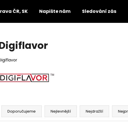
rava ČR, SK
Napište nám
Sledování zásilek
Co potřebujete najít?
Digiflavor
HLEDAT
Digiflavor
Doporučujeme
Ř
a
Doporučujeme
Nejlevnější
Nejdražší
Nejp
z
e