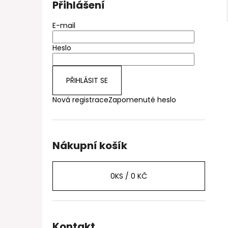
Přihlášení
E-mail
Heslo
PŘIHLÁSIT SE
Nová registrace
Zapomenuté heslo
Nákupní košík
0
KS /
0 KČ
Kontakt