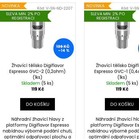
V
DEKANG DESERT SHIP 10ML 6MG
OXVA XLIM TOP 
n
NOVINKA
NOVINKA
1,2OHM 2ML
ý
Kód:
V-SN-ND-2207
Kód:
V-SN
155 Kč
í
SLEVA MIN. 2% PO
SLEVA MIN. 2% PO
Původně:
195 Kč
79 Kč
p
REGISTRACI
REGISTRACI
p
i
r
s
o
p
d
139 KČ
r
–14 %
u
o
k
d
Žhavící tělísko Digiflavor
Žhavící tělísko Digif
t
Espresso GVC-2 (0,2ohm)
Espresso GVC-1 (0,
u
(1ks)
(1ks)
ů
k
Skladem
(5 ks)
Skladem
(5 ks)
t
119 Kč
119 Kč
ů
DO KOŠÍKU
DO KOŠÍKU
Náhradní žhavící hlavy z
Náhradní žhavící hl
platformy Digiflavor Espresso
platformy Digiflavor E
nabídnou výborné podání chuti,
nabídnou výborné podán
optimální odpařovací plochu a
optimální odpařovací 