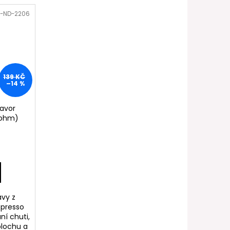
FILL SS POD CARTRIDGE
-ND-2206
139 KČ
–14 %
lavor
4ohm)
avy z
spresso
í chuti,
plochu a