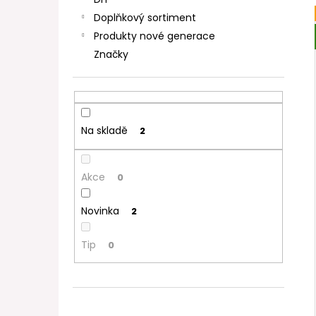
DEKANG DESERT SHIP 10ML 11MG
l
Doplňkový sortiment
154 Kč
Původně:
195 Kč
Produkty nové generace
Značky
Na skladě
2
Akce
0
Novinka
2
Tip
0