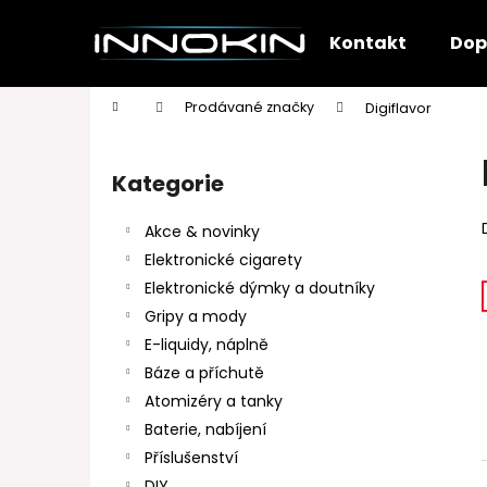
K
Přejít
na
o
Kontakt
Dop
obsah
Zpět
Zpět
š
do
do
í
Domů
Prodávané značky
Digiflavor
k
obchodu
obchodu
P
o
Kategorie
Přeskočit
s
kategorie
t
Akce & novinky
r
Elektronické cigarety
a
Elektronické dýmky a doutníky
n
Gripy a mody
n
E-liquidy, náplně
í
Báze a příchutě
p
Atomizéry a tanky
a
Baterie, nabíjení
n
Příslušenství
e
DIY