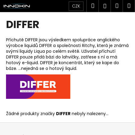
K
Přejít
Hledat
Náku
M
Přihlášen
CZK
na
o
obsah
Zpět
Zpět
košík
š
DIFFER
í
C
k
o
Příchutě DIFFER jsou výsledkem spolupráce anglického
výrobce liquidů DIFFER a společnosti Ritchy, která je známá
p
svými liquidy Liqua po celém světě. Uživatel příchutí
o
DIFFER pouze přidá bázi do lahvičky, zatřese s ní a má
t
hotový e-liquid. DIFFER je koncentrát, který se kape do
báze. ...nejedná se o hotový liquid.
ř
e
b
u
j
e
Žádné produkty značky
DIFFER
nebyly nalezeny...
t
Z
e
á
n