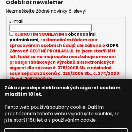
Odebírat newsletter
p
a
Nezmeškejte žádné novinky či slevy!
a
j
t
í
E-mail
í
t
KLIKNUTÍM SOUHLASÍM s
obchodními
?
podmínkami,
reklamačním řádem a se
zpracováním osobních údajů dle zákona o
GDPR
.
Zároveň ČESTNĚ PROHLAŠUJI, že jsem starší 18ti
let, tudíž se na moji osobu nevztahuje omezení
prodeje tabákových výrobků a elektronických
cigaret dle zákona č. 379/2005 Sb. a následně
HLEDAT
souvisejících zákonů č. 225/2006 Sb., č. 274/2008
Sb a č. 305/2009 Sb.
Zákaz prodeje elektronických cigaret osobám
PŘIHLÁSIT SE
D
mladším 18 let.
o
p
Tento web používá soubory cookie. Dalším
o
procházením tohoto webu vyjadřujete souhlas, že
r
jste starší 18ti let a s používáním cookie.
Kontakty INNOKIN
Dopravné / poštovné
u
Obchodní podmínky
Slovník pojmů
Reklamace