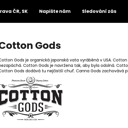
rava ČR, SK
Napište nám
Sledování zásilek
Co potřebujete najít?
Cotton Gods
HLEDAT
Cotton Gods je organická japonská vata vyráběná v USA. Cotton 
nezapáchá. Cotton Gods je navržena tak, aby byla odolná. Cott
Cotton Gods dodává tu nejčistší chuť. Canna Gods zachovává pl
Doporučujeme