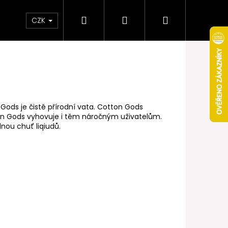
Hledat
Přihlášení
Nákupní
Obchodní podmínky
Věrnostní program
CZK
košík
Gods je čistě přírodní vata. Cotton Gods
on Gods vyhovuje i těm náročným uživatelům.
nou chuť liqiudů.
Následující