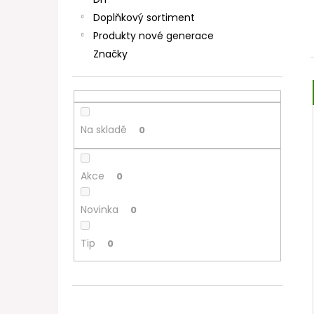
DEKANG DESERT SHIP 10ML 11MG
l
Doplňkový sortiment
154 Kč
Původně:
195 Kč
Produkty nové generace
Značky
Na skladě
0
Akce
0
Novinka
0
Tip
0