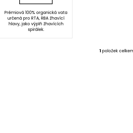
Prémiová 100% organická vata
určená pro RTA, RBA žhavící
hlavy, jako výplň žhavících
spirálek.
1
položek celke
O
v
l
á
d
a
c
í
p
r
v
k
y