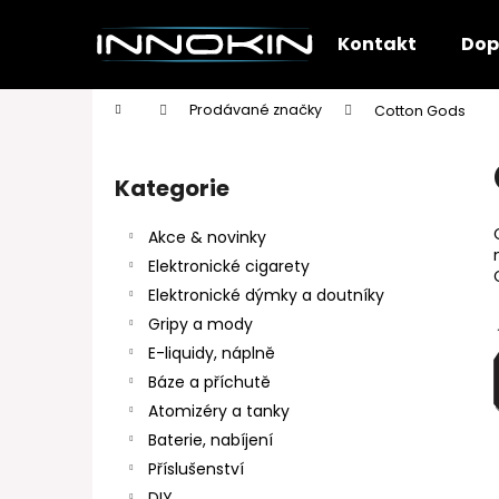
K
Přejít
na
o
Kontakt
Dop
obsah
Zpět
Zpět
š
do
do
í
Domů
Prodávané značky
Cotton Gods
k
obchodu
obchodu
P
o
Kategorie
Přeskočit
s
kategorie
t
Akce & novinky
r
Elektronické cigarety
a
Elektronické dýmky a doutníky
n
Gripy a mody
n
E-liquidy, náplně
í
Báze a příchutě
p
Atomizéry a tanky
a
Baterie, nabíjení
n
Příslušenství
e
DIY