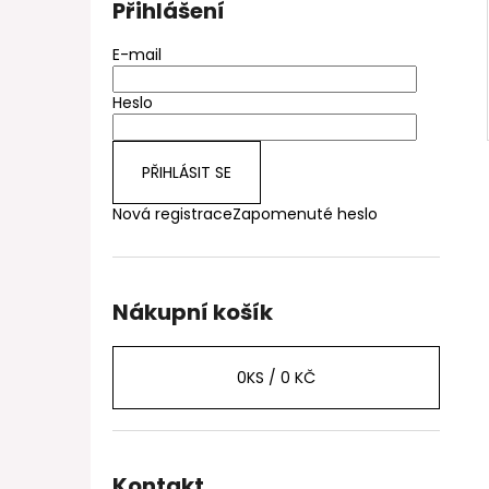
Přihlášení
E-mail
Heslo
PŘIHLÁSIT SE
Nová registrace
Zapomenuté heslo
Nákupní košík
0
KS /
0 KČ
Kontakt