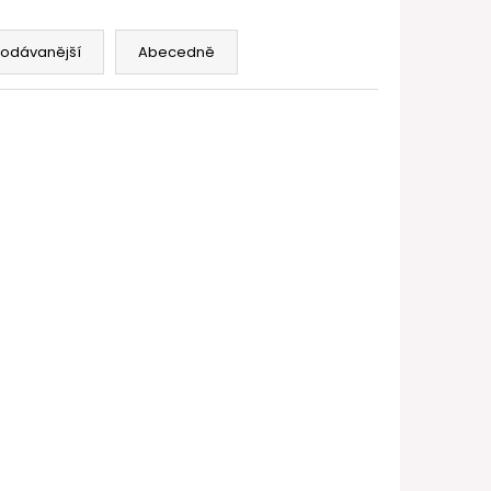
FILL SS POD CARTRIDGE
rodávanější
Abecedně