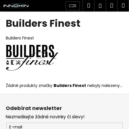
K
Přejít
Hledat
Náku
M
Přihlášen
CZK
na
o
obsah
Zpět
Zpět
košík
š
Builders Finest
í
C
k
o
Builders Finest
p
o
t
ř
e
b
Žádné produkty značky
Builders Finest
nebyly nalezeny...
u
Z
j
á
e
Odebírat newsletter
p
t
Nezmeškejte žádné novinky či slevy!
a
e
t
n
E-mail