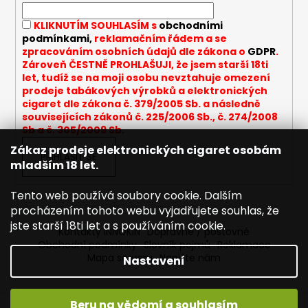
í
a
KLIKNUTÍM SOUHLASÍM s
obchodními
j
podmínkami,
reklamačním řádem a se
í
zpracováním osobních údajů dle zákona o
GDPR
.
Zároveň ČESTNĚ PROHLAŠUJI, že jsem starší 18ti
t
let, tudíž se na moji osobu nevztahuje omezení
?
prodeje tabákových výrobků a elektronických
cigaret dle zákona č. 379/2005 Sb. a následně
souvisejících zákonů č. 225/2006 Sb., č. 274/2008
Sb a č. 305/2009 Sb.
Zákaz prodeje elektronických cigaret osobám
PŘIHLÁSIT SE
HLEDAT
mladším 18 let.
Tento web používá soubory cookie. Dalším
procházením tohoto webu vyjadřujete souhlas, že
D
jste starší 18ti let a s používáním cookie.
Kontakty INNOKIN
Dopravné / poštovné
o
Obchodní podmínky
Slovník pojmů
Reklamace
p
Mapa serveru
Napište nám
Nastavení
o
r
u
Beru na vědomí a souhlasím
Vytvořil Shoptet