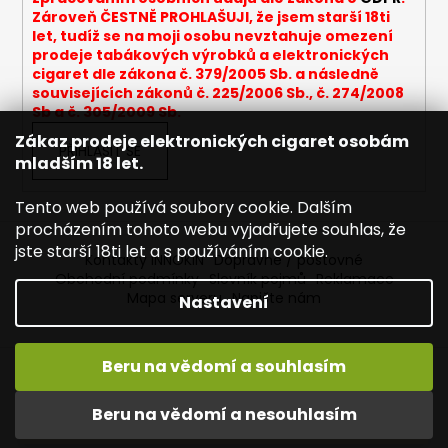
Zároveň ČESTNĚ PROHLAŠUJI, že jsem starší 18ti
a
let, tudíž se na moji osobu nevztahuje omezení
j
prodeje tabákových výrobků a elektronických
í
cigaret dle zákona č. 379/2005 Sb. a následně
souvisejících zákonů č. 225/2006 Sb., č. 274/2008
t
Sb a č. 305/2009 Sb.
?
Zákaz prodeje elektronických cigaret osobám
PŘIHLÁSIT SE
mladším 18 let.
Tento web používá soubory cookie. Dalším
procházením tohoto webu vyjadřujete souhlas, že
HLEDAT
jste starší 18ti let a s používáním cookie.
Kontakty INNOKIN
Dopravné / poštovné
Obchodní podmínky
Slovník pojmů
Reklamace
Mapa serveru
Napište nám
Nastavení
D
o
p
Beru na vědomí a souhlasím
Vytvořil Shoptet
o
Vítejte ve světě INNOKIN. Nabízíme Vám to nejlepší ze světa
Copyright 2026
INNOKIN - Specialista na e-cigarety
.
r
vapingu. DORUČENÍ ZDARMA nad 1000,- kč / 50 EURO!
Beru na vědomí a nesouhlasím
Všechna práva vyhrazena.
Upravit nastavení cookies
u
DÁREKZDARMA nad 1500,- kč.