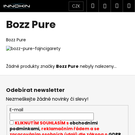
K
Přejít
Hledat
Náku
M
Přihlášen
CZK
na
o
obsah
Zpět
Zpět
košík
š
Bozz Pure
í
C
k
o
Bozz Pure
p
o
t
Žádné produkty značky
Bozz Pure
nebyly nalezeny...
ř
Z
e
á
b
Odebírat newsletter
p
u
Nezmeškejte žádné novinky či slevy!
a
j
t
e
E-mail
í
t
KLIKNUTÍM SOUHLASÍM s
obchodními
e
podmínkami,
reklamačním řádem a se
n
zpracováním osobních údajů dle zákona o
GDPR
.