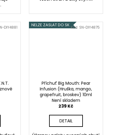
.
NELZE ZASLAT DO SK
N-DIY4881
Kód:
SN-DIY4875
.N.T.
Příchuť Big Mouth: Pear
oznové
Infusion (Hruška, mango,
grapefruit, broskev) 10ml
Není skladem
239 Kč
DETAIL