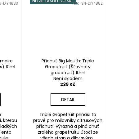
NELZE ZASLAT DO SK
N-DIY4883
Kód:
SN-DIY4882
ampire
Příchuť Big Mouth: Triple
s) 10ml
Grapefruit (Šťavnatý
grapefruit) 10ml
Není skladem
239 Kč
DETAIL
e
Triple Grapefruit přináší to
, kterou
pravé pro milovníky citrusových
 sladkých
příchutí. Výrazná a plná chuť
 Tento
zralého grapefruitu útočí ze
huje
všech stran a díky svým...