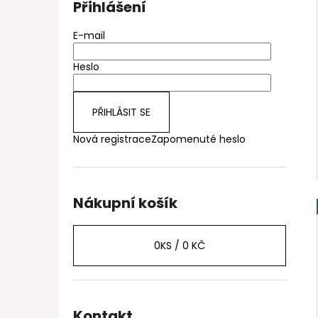
Přihlášení
E-mail
Heslo
PŘIHLÁSIT SE
Nová registrace
Zapomenuté heslo
Nákupní košík
0
KS /
0 KČ
Kontakt