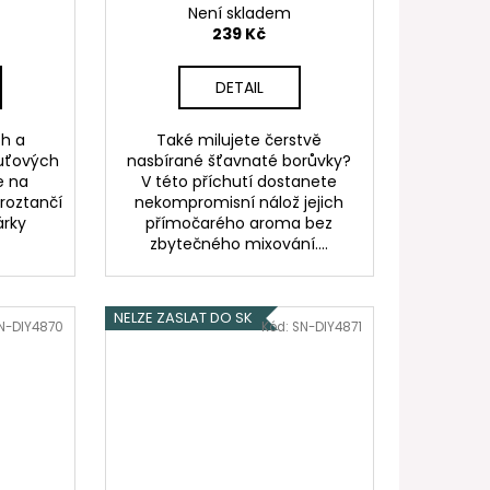
Není skladem
239 Kč
DETAIL
ch a
Také milujete čerstvě
uťových
nasbírané šťavnaté borůvky?
e na
V této příchutí dostanete
 roztančí
nekompromisní nálož jejich
árky
přímočarého aroma bez
zbytečného mixování....
NELZE ZASLAT DO SK
N-DIY4870
Kód:
SN-DIY4871