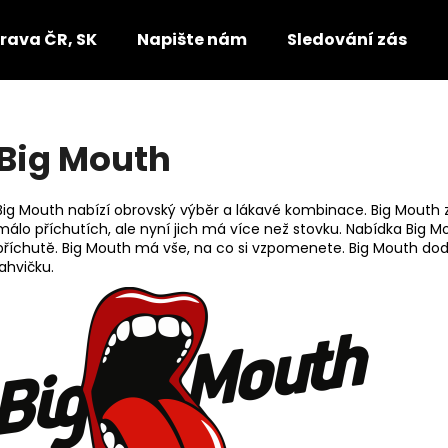
rava ČR, SK
Napište nám
Sledování zásilek
Co potřebujete najít?
Big Mouth
HLEDAT
Big Mouth nabízí obrovský výběr a lákavé kombinace. Big Mouth zn
málo příchutích, ale nyní jich má více než stovku. Nabídka Big M
příchutě. Big Mouth má vše, na co si vzpomenete. Big Mouth dod
lahvičku.
Doporučujeme