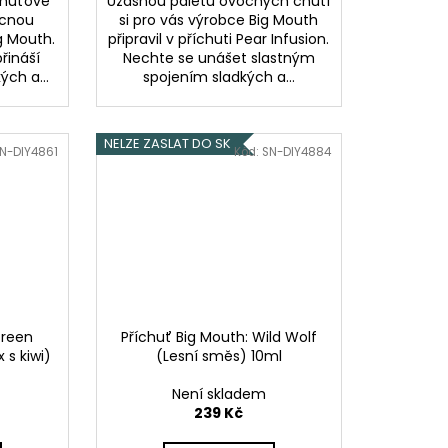
chuťové
Úžasnou paletu ovocných chutí
ocnou
si pro vás výrobce Big Mouth
g Mouth.
připravil v příchuti Pear Infusion.
řináší
Nechte se unášet slastným
ch a...
spojením sladkých a...
NELZE ZASLAT DO SK
N-DIY4861
Kód:
SN-DIY4884
Green
Příchuť Big Mouth: Wild Wolf
 s kiwi)
(Lesní směs) 10ml
Není skladem
239 Kč