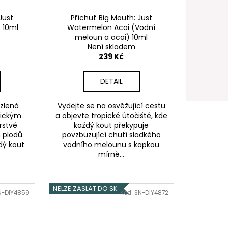
Just
Příchuť Big Mouth: Just
 10ml
Watermelon Acai (Vodní
meloun a acai) 10ml
Není skladem
239 Kč
DETAIL
zlená
Vydejte se na osvěžující cestu
tickým
a objevte tropické útočiště, kde
rstvě
každý kout překypuje
 plodů.
povzbuzující chutí sladkého
ždý kout
vodního melounu s kapkou
mírně...
NELZE ZASLAT DO SK
N-DIY4859
Kód:
SN-DIY4872