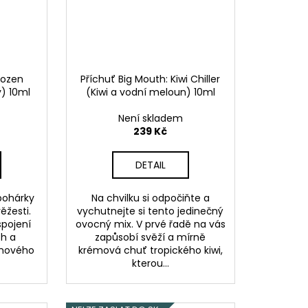
rozen
Příchuť Big Mouth: Kiwi Chiller
) 10ml
(Kiwi a vodní meloun) 10ml
Není skladem
239 Kč
DETAIL
pohárky
Na chvilku si odpočiňte a
ěžesti.
vychutnejte si tento jedinečný
spojení
ovocný mix. V prvé řadě na vás
ch a
zapůsobí svěží a mírně
znového
krémová chuť tropického kiwi,
kterou...