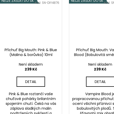
NELZE ZASLAT DO SK
NELZE ZASLAT DO SK
Kód:
SN-DIY4876
Kód:
S
Příchuť Big Mouth: Pink & Blue
Příchuť Big Mouth: V
(Malina & borůvka) 10ml
Blood (Bobulovitá smě
Není skladem
Není skladem
239 Kč
239 Kč
DETAIL
DETAIL
Pink & Blue roztančí vaše
Vampire Blood j
chuťové pohárky brilantním
propracovanou příchutí
spojením chutí. Čeká na vás
ocení všichni příznivci
záplava sladkých malin
bobulovitých plodů.
podtržených svěžestí a
šťavnatý mix obsa