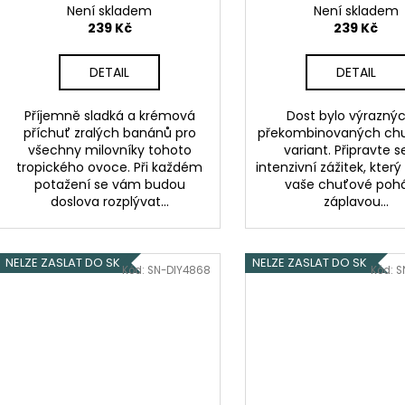
ů
k
Není skladem
Není skladem
t
239 Kč
239 Kč
ů
DETAIL
DETAIL
Příjemně sladká a krémová
Dost bylo výrazný
příchuť zralých banánů pro
překombinovaných ch
všechny milovníky tohoto
variant. Připravte s
tropického ovoce. Při každém
intenzivní zážitek, který
potažení se vám budou
vaše chuťové poh
doslova rozplývat...
záplavou...
NELZE ZASLAT DO SK
NELZE ZASLAT DO SK
Kód:
SN-DIY4868
Kód:
S