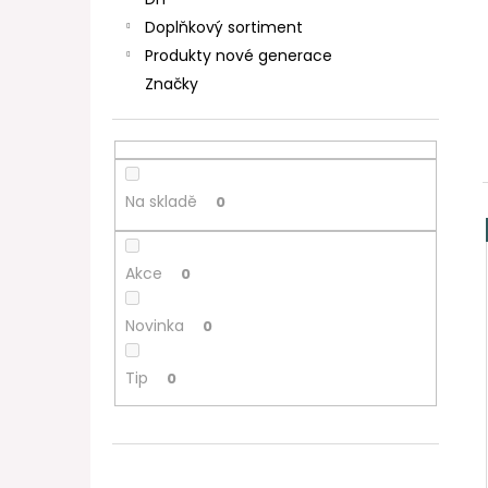
DEKANG DESERT SHIP 10ML 11MG
l
Doplňkový sortiment
154 Kč
Původně:
195 Kč
Produkty nové generace
Značky
Na skladě
0
Akce
0
Novinka
0
Tip
0