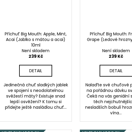
Příchuť Big Mouth: Apple, Mint,
Příchuť Big Mouth: F
Acai (Jablko s mátou a acai)
Grape (Ledové hrozny
10ml
Není skladem
Není skladem
239 Kč
239 Kč
DETAIL
DETAIL
Jedinečná chuť sladkých jablek
Nalaďte své chuťové 
ve spojení s neodolatelnou
na pořádnou dávku sv
svěžestí máty? Existuje snad
Čeká na vás geniální 
lepší osvěžení? K tomu si
těch nejchutnější
přidejte ještě nasládlou chuť...
nesladších bobulí hro
vína...