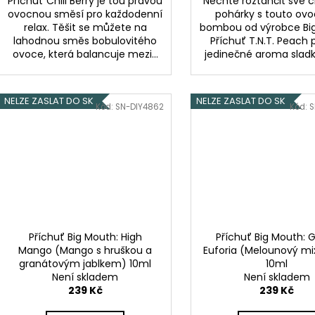
Příchuť Chill Berry je tou pravou
Nechte roztančit své 
ovocnou směsí pro každodenní
pohárky s touto ov
relax. Těšit se můžete na
bombou od výrobce Bi
lahodnou směs bobulovitého
Příchuť T.N.T. Peach p
ovoce, která balancuje mezi...
jedinečné aroma sladký
NELZE ZASLAT DO SK
NELZE ZASLAT DO SK
Kód:
SN-DIY4862
Kód:
S
Příchuť Big Mouth: High
Příchuť Big Mouth: 
Mango (Mango s hruškou a
Euforia (Melounový mix
granátovým jablkem) 10ml
10ml
Není skladem
Není skladem
239 Kč
239 Kč