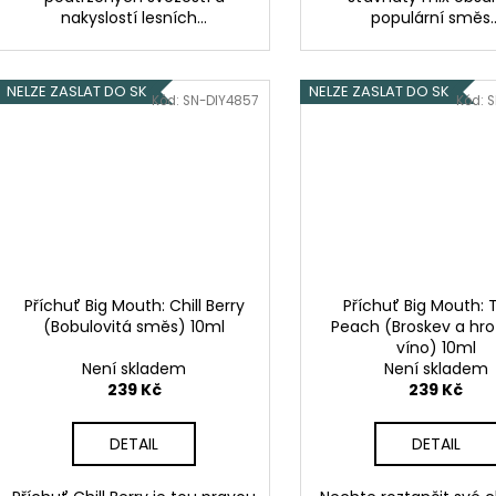
nakyslostí lesních...
populární směs..
NELZE ZASLAT DO SK
NELZE ZASLAT DO SK
Kód:
SN-DIY4857
Kód:
S
Příchuť Big Mouth: Chill Berry
Příchuť Big Mouth: T
(Bobulovitá směs) 10ml
Peach (Broskev a hr
víno) 10ml
Není skladem
Není skladem
239 Kč
239 Kč
DETAIL
DETAIL