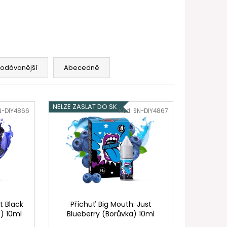
FILL SS POD CARTRIDGE
rodávanější
Abecedně
NELZE ZASLAT DO SK
N-DIY4866
Kód:
SN-DIY4867
t Black
Příchuť Big Mouth: Just
) 10ml
Blueberry (Borůvka) 10ml