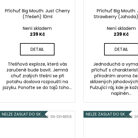
Příchuť Big Mouth: Just Cherry
Příchuť Big Mouth: 
(Třešeň) 10ml
Strawberry (Jahoda)
Není skladem
Není skladem
239 Kč
239 Kč
DETAIL
DETAIL
Třešňová exploze, která vás
Jednoduchá a vyma
zaručeně bude bavit. Jemná
příchuť s charakteris
chuť zralých třešní se při
přírodním aroma če
potahu doslova rozpouští na
sklizených jahodových
jazyku. Ponořte se do tajů toho...
Pulzující ráj, kde je ka
naplněn...
NELZE ZASLAT DO SK
NELZE ZASLAT DO SK
Kód:
SN-DIY4856
Kód:
S