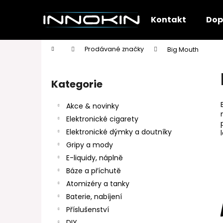
K
Přejít
na
o
Kontakt
Dop
obsah
Zpět
Zpět
š
do
do
í
Domů
Prodávané značky
Big Mouth
k
obchodu
obchodu
P
o
Kategorie
Přeskočit
s
kategorie
t
Akce & novinky
r
Elektronické cigarety
a
Elektronické dýmky a doutníky
n
Gripy a mody
n
E-liquidy, náplně
í
Báze a příchutě
p
Atomizéry a tanky
a
Baterie, nabíjení
n
Příslušenství
e
DIY