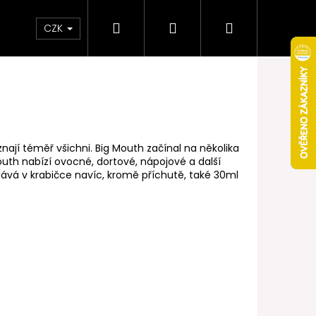
Hledat
Přihlášení
Nákupní
Obchodní podmínky
Věrnostní program
CZK
košík
ají téměř všichni. Big Mouth začínal na několika
outh nabízí ovocné, dortové, nápojové a další
ává v krabičce navíc, kromě příchutě, také 30ml
Následující