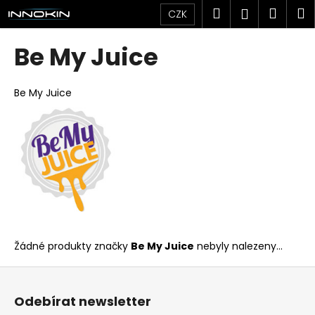
K
Přejít
Hledat
Náku
M
Přihlášen
CZK
na
o
obsah
Zpět
Zpět
košík
š
Be My Juice
í
C
k
o
Be My Juice
p
o
t
ř
e
b
u
j
Žádné produkty značky
Be My Juice
nebyly nalezeny...
e
Z
t
á
e
Odebírat newsletter
p
n