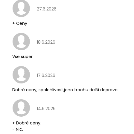
Kč
Hodnocení obchodu je 5 z 5 hvězdiček.
27.6.2026
+ Ceny
Hodnocení obchodu je 5 z 5 hvězdiček.
18.6.2026
Vše super
Hodnocení obchodu je 5 z 5 hvězdiček.
17.6.2026
Dobré ceny, spolehlivost,jeno trochu delší doprava
Hodnocení obchodu je 5 z 5 hvězdiček.
14.6.2026
+ Dobré ceny.
- Nic.