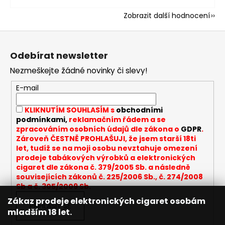
Zobrazit další hodnocení
Z
á
Odebírat newsletter
p
Nezmeškejte žádné novinky či slevy!
a
t
E-mail
í
KLIKNUTÍM SOUHLASÍM s
obchodními
podmínkami,
reklamačním řádem a se
zpracováním osobních údajů dle zákona o
GDPR
.
Zároveň ČESTNĚ PROHLAŠUJI, že jsem starší 18ti
let, tudíž se na moji osobu nevztahuje omezení
prodeje tabákových výrobků a elektronických
cigaret dle zákona č. 379/2005 Sb. a následně
souvisejících zákonů č. 225/2006 Sb., č. 274/2008
Sb a č. 305/2009 Sb.
Zákaz prodeje elektronických cigaret osobám
PŘIHLÁSIT SE
mladším 18 let.