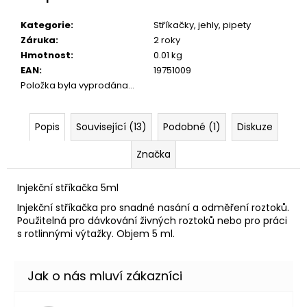
č
u
Kategorie
:
Stříkačky, jehly, pipety
j
Záruka
:
2 roky
e
Hmotnost
:
0.01 kg
m
EAN
:
19751009
e
Položka byla vyprodána…
LOST
Popis
Související (13)
Podobné (1)
Diskuze
MARY
TP1000
-
Značka
META
MOON
-
Injekční stříkačka 5ml
20MG
Injekční stříkačka pro snadné nasání a odměření roztoků.
ŽVÝKAČKA,
Použitelná pro dávkování živných roztoků nebo pro práci
LIMONÁDA,
LESNÍ
s rotlinnými výtažky. Objem 5 ml.
OVOCE
97
Kč
Původně:
169