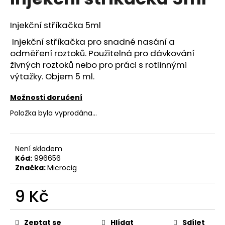
je
a
0,0
z
j
Injekční stříkačka 5ml
5
í
hvězdiček.
Injekční stříkačka pro snadné nasání a
t
odměření roztoků. Použitelná pro dávkování
?
živných roztoků nebo pro práci s rotlinnými
výtažky. Objem 5 ml.
Možnosti doručení
Položka byla vyprodána…
HLEDAT
Není skladem
Kód:
996656
D
Značka:
Microcig
o
p
9 Kč
o
r
Měrná
u
cena:
Zeptat se
Hlídat
Sdílet